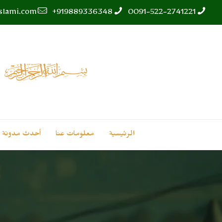
islami.com
919889336348+
0091-522-2741221
الرئيسية
معلومات عنا
أحدث مدونة