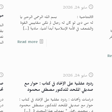
مايو 24, 2026
من
الافتتاحية : بسم الله الرحمن الرحيم يا
له من دين لو كان له رجال لم تكن مقاييس القوة
الت
والضعف في الأمة الإسلامية أبداً أشياء ماديةً
[…]
ة
بقل
ر
تعا
Read more
ال
Re
مايو 24, 2026
ردود عقلية على الإلحاد في كتاب : حوار مع
صي
صديقي الملحد للدكتور مصطفى محمود
تحل
دراسات وأبحاث : ردود عقلية على الإلحاد في كتاب :
درا
حوار مع صديقي الملحد للدكتور مصطفى محمود
درا
د . محمد ريحان * يهدف هذا البحث إلى
[…]
جبا