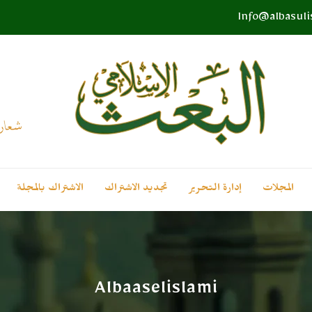
Info@albasul
المجلات
إدارة التحرير
تجديد الاشتراك
الاشتراك بالمجلة
Albaaselislami