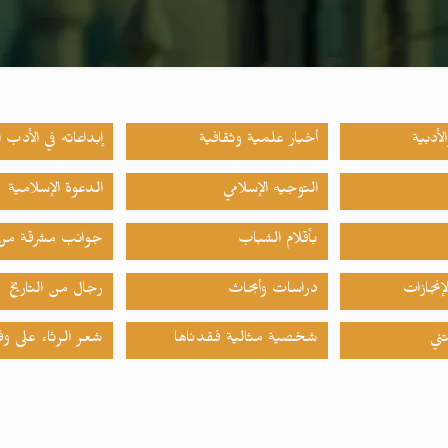
لأدبية
أخبار علمية وثقافية
إبداعاته في الأدب ا
التوجيه الإسلامي
الدعوة الإسلامية
بأقلام الشباب
جوانب مشرقة من 
إنجازات
دراسات وأبحاث
رجال من التاريخ
ني
شخصية مثالية فقدناها
شعر الرثاء على وف