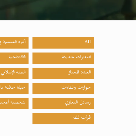
All
آثاره العلمية وا
اصدارات حدیثة
الافتتاحية
العدد الممتاز
الفقه الإسلامي
حوارات ولقاءات
حياة حافلة بال
رسائل التعازي
شخصية أعجبت
قرأت لك