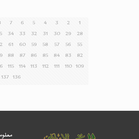
8
7
6
5
4
3
2
1
5
34
33
32
31
30
29
28
2
61
60
59
58
57
56
55
9
88
87
86
85
84
83
82
16
115
114
113
112
111
110
109
137
136
معلوم