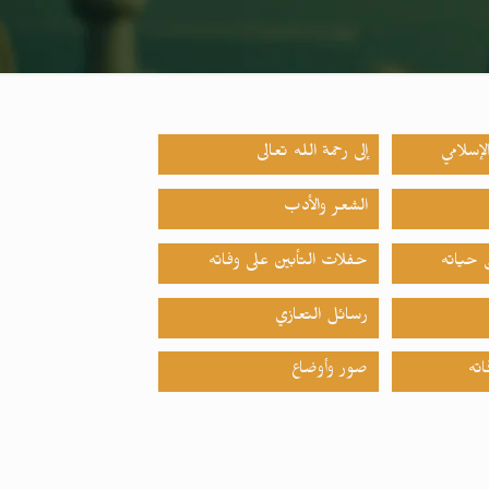
لإسلامي
إلى رحمة الله تعالى
الشعر والأدب
حياته
حفلات التأبين على وفاته
رسائل التعازي
اته
صور وأوضاع