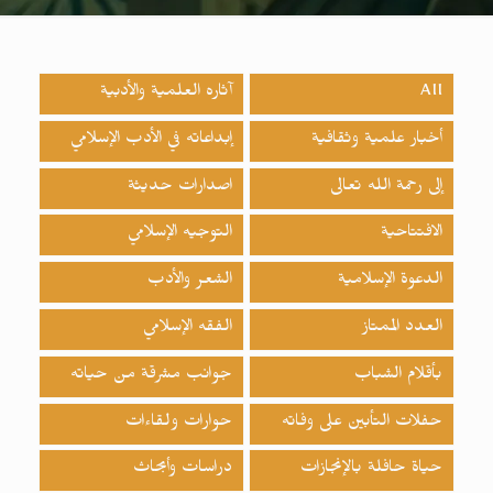
All
آثاره العلمية والأدبية
أخبار علمية وثقافية
إبداعاته في الأدب الإسلامي
إلى رحمة الله تعالى
اصدارات حدیثة
الافتتاحية
التوجيه الإسلامي
الدعوة الإسلامية
الشعر والأدب
العدد الممتاز
الفقه الإسلامي
بأقلام الشباب
جوانب مشرقة من حياته
حفلات التأبين على وفاته
حوارات ولقاءات
حياة حافلة بالإنجازات
دراسات وأبحاث