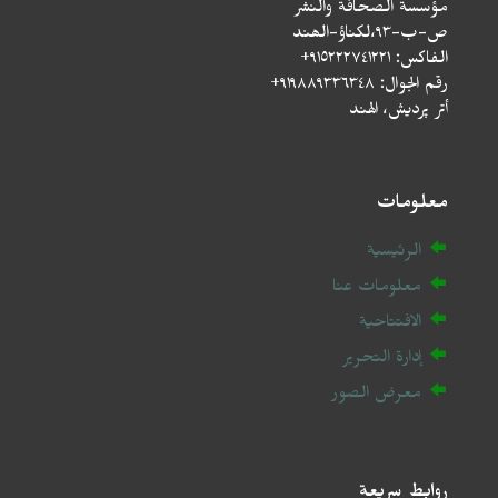
مؤسسة الصحافة والنشر
ص-ب-۹۳،لکناؤ-الھند
الفاكس: ٩١٥٢٢٢٧٤١٢٢١+
رقم الجوال: ٩١٩٨٨٩٣٣٦٣٤٨+
أتر پردیش، الهند
معلومات
الرئيسية
معلومات عنا
الافتتاحية
إدارة التحرير
معرض الصور
روابط سريعة