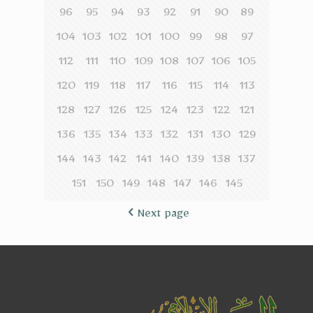
96
95
94
93
92
91
90
89
104
103
102
101
100
99
98
97
112
111
110
109
108
107
106
105
120
119
118
117
116
115
114
113
128
127
126
125
124
123
122
121
136
135
134
133
132
131
130
129
144
143
142
141
140
139
138
137
151
150
149
148
147
146
145
Next page