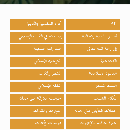
All
آثاره العلمية والأدبية
أخبار علمية وثقافية
إبداعاته في الأدب الإسلامي
إلى رحمة الله تعالى
اصدارات حدیثة
الافتتاحية
التوجيه الإسلامي
الدعوة الإسلامية
الشعر والأدب
العدد الممتاز
الفقه الإسلامي
بأقلام الشباب
جوانب مشرقة من حياته
حفلات التأبين على وفاته
حوارات ولقاءات
حياة حافلة بالإنجازات
دراسات وأبحاث