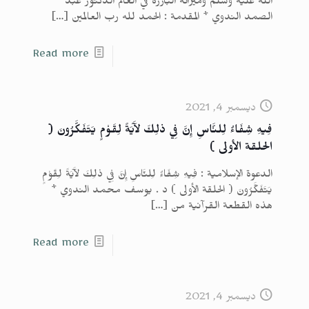
الله عليه وسلم وميزاته البارزة في العالم الدكتور عبد
الصمد الندوي * المقدمة : الحمد لله رب العالمين
[…]
Read more
ديسمبر 4, 2021
فِيهِ شِفَاءٌ لِلنَّاسِ إِنَّ فِي ذلِكَ لآَيَةً لِقَوْمٍ يَتَفَكَّرُونَ (
الحلقة الأولى )
الدعوة الإسلامية : فِيهِ شِفَاءٌ لِلنَّاسِ إِنَّ فِي ذلِكَ لآَيَةً لِقَوْمٍ
يَتَفَكَّرُونَ ( الحلقة الأولى ) د . يوسف محمد الندوي *
هذه القطعة القرآنية من
[…]
Read more
ديسمبر 4, 2021