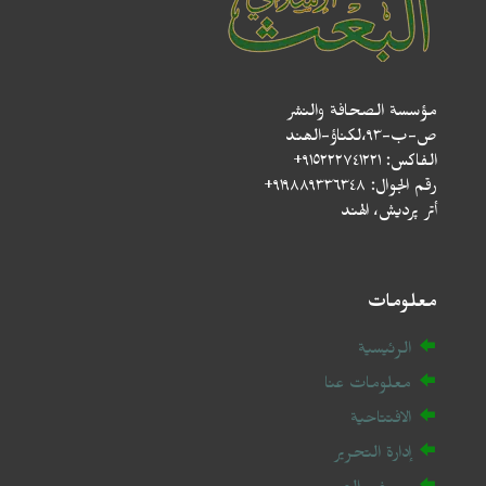
مؤسسة الصحافة والنشر
ص-ب-۹۳،لکناؤ-الھند
الفاكس: ٩١٥٢٢٢٧٤١٢٢١+
رقم الجوال: ٩١٩٨٨٩٣٣٦٣٤٨+
أتر پردیش، الهند
معلومات
الرئيسية
معلومات عنا
الافتتاحية
إدارة التحرير