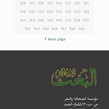
128
127
126
125
124
123
122
121
136
135
134
133
132
131
130
129
144
143
142
141
140
139
138
137
151
150
149
148
147
146
145
Next page
مؤسسة الصحافة والنشر
ص-ب-۹۳،لکناؤ-الھند