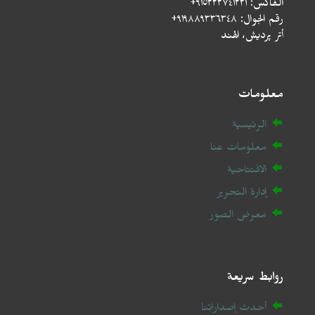
الفاكس: ٩١٥٢٢٢٧٤١٢٢١+
رقم الجوال: ٩١٩٨٨٩٣٣٦٣٤٨+
أتر پردیش، الهند
معلومات
الرئيسية
معلومات عنا
الافتتاحية
إدارة التحرير
معرض الصور
روابط سريعة
أحدث إصداراتنا