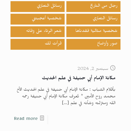
رجال من التاريخ
رسائل التعازي
رسائل التعازي
شخصية أعجبتني
شخصية مثالية فقدناها
شعر الرثاء على وفاته
صور وأوضاع
قرأت لك
سبتمبر 2, 2024
مكانة الإمام أبي حنيفة في علم الحديث
بأقلام الشباب : مكانة الإمام أبي حنيفة في علم الحديث الأخ
محمد روح الأمين * تُعرف مكانة الإمام أبي حنيفة رحمه
الله ومنزلته وشأنه في علم
[…]
Read more