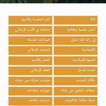
All
آثاره العلمية والأدبية
أخبار علمية وثقافية
إبداعاته في الأدب الإسلامي
إلى رحمة الله تعالى
اصدارات حدیثة
الافتتاحية
التوجيه الإسلامي
الدعوة الإسلامية
الشعر والأدب
العدد الممتاز
الفقه الإسلامي
بأقلام الشباب
جوانب مشرقة من حياته
حفلات التأبين على وفاته
حوارات ولقاءات
حياة حافلة بالإنجازات
دراسات وأبحاث