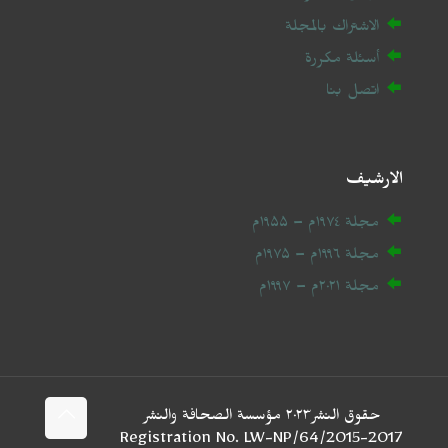
الاشتراك بالمجلة
أسئلة مكررة
اتصل بنا
الارشيف
مجلة ۱۹۷٤م – ۱۹۵۵م
مجلة ۱۹۹٦م – ۱۹۷۵م
مجلة ۲۰
۲۱
م – ۱۹۹۷م
حقوق النشر۲۰۲٣ مؤسسة الصحافة والنشر
2017-Registration No. LW-NP/64/2015