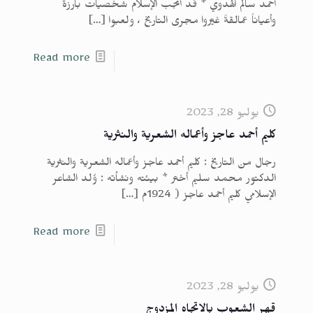
أحمد سالم الهدوي * قد أنجب الإسلام شخصيات بارزةً
وأعياناً عمالقةً غيّروا مجرى التاريخ ، ولعبوا
[…]
Read more
يوليو 28, 2023
كليم أحمد عاجز وأعماله الشعرية والنثرية
رجال من التاريخ : كليم أحمد عاجز وأعماله الشعرية والنثرية
الدكتور محمد سليم أختر * بيئته ونشأته : وُلد الشاعر
الإسلامي كليم أحمد عاجز ( 1924م
[…]
Read more
يوليو 28, 2023
قهر الشعوب بالاتجاه المزدوج