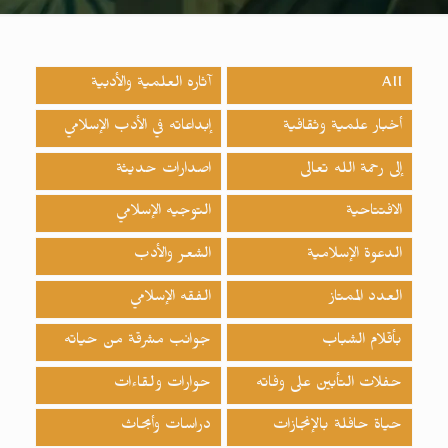
All
آثاره العلمية والأدبية
أخبار علمية وثقافية
إبداعاته في الأدب الإسلامي
إلى رحمة الله تعالى
اصدارات حدیثة
الافتتاحية
التوجيه الإسلامي
الدعوة الإسلامية
الشعر والأدب
العدد الممتاز
الفقه الإسلامي
بأقلام الشباب
جوانب مشرقة من حياته
حفلات التأبين على وفاته
حوارات ولقاءات
حياة حافلة بالإنجازات
دراسات وأبحاث