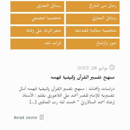
رجال من التاريخ
رسائل التعازي
رسائل التعازي
شخصية أعجبتني
شخصية مثالية فقدناها
شعر الرثاء على وفاته
صور وأوضاع
قرأت لك
يوليو 28, 2023
منهج تفسير القرآن وكيفية فهمه
دراسات وأبحاث : منهج تفسير القرآن وكيفية فهمه أمالٍ
تفسيرية للإمام المفسر أحمد علي اللاهوري بقلم : الأستاذ
إرشاد أحمد السالارزئي * الحمد لله رب العالمين
[…]
Read more