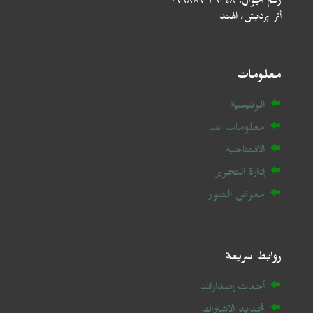
رقم الجوال: ٩١٩٨٨٩٣٣٦٣٤٨+
أتر پردیش، الهند
معلومات
الرئيسية
معلومات عنا
الافتتاحية
إدارة التحرير
معرض الصور
روابط سريعة
أحدث إصداراتنا
تجديد الاشتراك