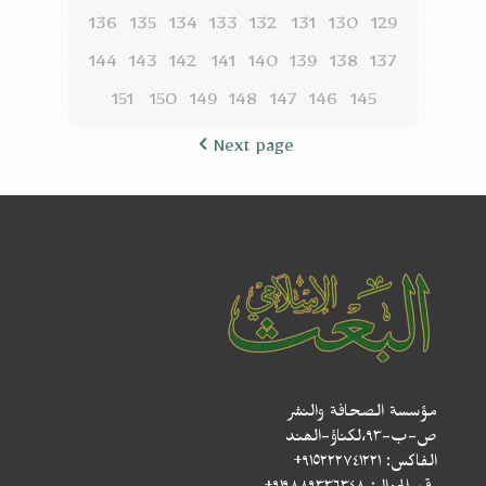
136
135
134
133
132
131
130
129
144
143
142
141
140
139
138
137
151
150
149
148
147
146
145
Next page
مؤسسة الصحافة والنشر
ص-ب-۹۳،لکناؤ-الھند
الفاكس: ٩١٥٢٢٢٧٤١٢٢١+