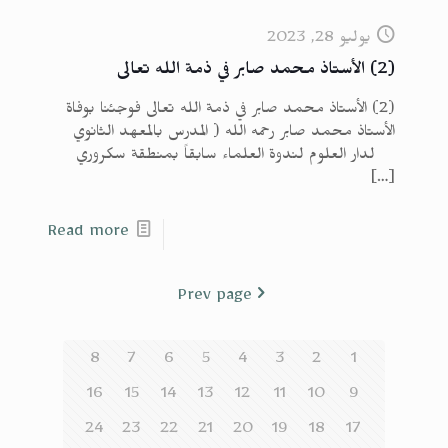
يوليو 28, 2023
(2) الأستاذ محمد صابر في ذمة الله تعالى
(2) الأستاذ محمد صابر في ذمة الله تعالى فوجئنا بوفاة
الأستاذ محمد صابر رحمه الله ( المدرس بالمعهد الثانوي
لدار العلوم لندوة العلماء سابقاً بمنطقة سكروري
[…]
Read more
Prev page
8
7
6
5
4
3
2
1
16
15
14
13
12
11
10
9
24
23
22
21
20
19
18
17