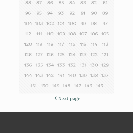
88
87
86
85
84
83
82
81
96
95
94
93
92
91
90
89
104
103
102
101
100
99
98
97
112
111
110
109
108
107
106
105
120
119
118
117
116
115
114
113
128
127
126
125
124
123
122
121
136
135
134
133
132
131
130
129
144
143
142
141
140
139
138
137
151
150
149
148
147
146
145
Next page