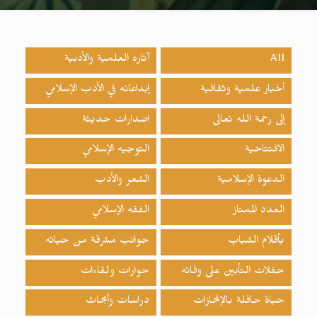
All
آثاره العلمية والأدبية
أخبار علمية وثقافية
إبداعاته في الأدب الإسلامي
إلى رحمة الله تعالى
اصدارات حدیثة
الافتتاحية
التوجيه الإسلامي
الدعوة الإسلامية
الشعر والأدب
العدد الممتاز
الفقه الإسلامي
بأقلام الشباب
جوانب مشرقة من حياته
حفلات التأبين على وفاته
حوارات ولقاءات
حياة حافلة بالإنجازات
دراسات وأبحاث