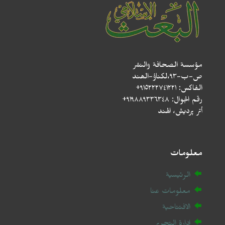
مؤسسة الصحافة والنشر
ص-ب-۹۳،لکناؤ-الھند
الفاكس: ٩١٥٢٢٢٧٤١٢٢١+
رقم الجوال: ٩١٩٨٨٩٣٣٦٣٤٨+
أتر پردیش، الهند
معلومات
الرئيسية
معلومات عنا
الافتتاحية
إدارة التحرير