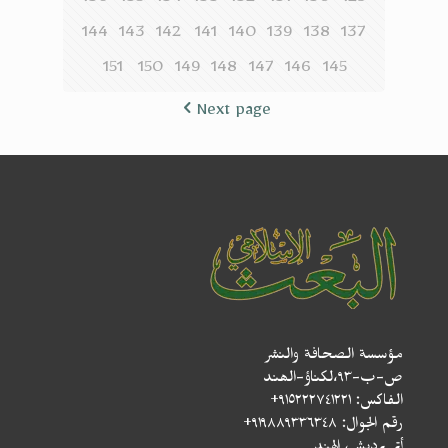
136
135
134
133
132
131
130
129
144
143
142
141
140
139
138
137
151
150
149
148
147
146
145
Next page
مؤسسة الصحافة والنشر
ص-ب-۹۳،لکناؤ-الھند
الفاكس: ٩١٥٢٢٢٧٤١٢٢١+
رقم الجوال: ٩١٩٨٨٩٣٣٦٣٤٨+