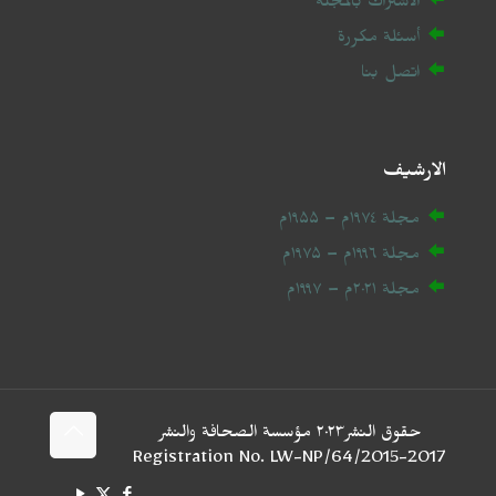
الاشتراك بالمجلة
أسئلة مكررة
اتصل بنا
الارشيف
مجلة ۱۹۷٤م – ۱۹۵۵م
مجلة ۱۹۹٦م – ۱۹۷۵م
مجلة ۲۰
۲۱
م – ۱۹۹۷م
حقوق النشر۲۰۲٣ مؤسسة الصحافة والنشر
2017-Registration No. LW-NP/64/2015