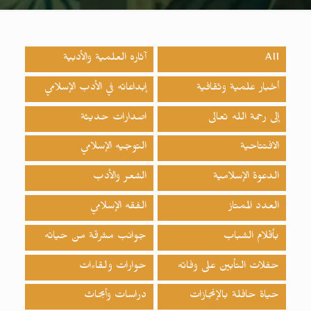
All
آثاره العلمية والأدبية
أخبار علمية وثقافية
إبداعاته في الأدب الإسلامي
إلى رحمة الله تعالى
اصدارات حدیثة
الافتتاحية
التوجيه الإسلامي
الدعوة الإسلامية
الشعر والأدب
العدد الممتاز
الفقه الإسلامي
بأقلام الشباب
جوانب مشرقة من حياته
حفلات التأبين على وفاته
حوارات ولقاءات
حياة حافلة بالإنجازات
دراسات وأبحاث