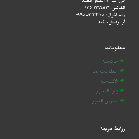
ص-ب-۹۳،لکناؤ-الھند
الفاكس: ٩١٥٢٢٢٧٤١٢٢١+
رقم الجوال: ٩١٩٨٨٩٣٣٦٣٤٨+
أتر پردیش، الهند
معلومات
الرئيسية
معلومات عنا
الافتتاحية
إدارة التحرير
معرض الصور
روابط سريعة