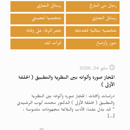
رجال من التاريخ
رسائل التعازي
رسائل التعازي
شخصية أعجبتني
شخصية مثالية فقدناها
شعر الرثاء على وفاته
صور وأوضاع
قرأت لك
مايو 24, 2026
المجاز صوره وألوانه بين النظرية والتطبيق ( الحلقة
الأولى )
دراسات وأبحاث : المجاز صوره وألوانه بين النظرية
والتطبيق ( الحلقة الأولى ) الدكتور محمد أيوب الرشيدي
* قد بذل علماء الأدب والبلاغة مجهودات ملموسةً ،
[…]