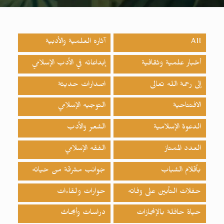
All
آثاره العلمية والأدبية
أخبار علمية وثقافية
إبداعاته في الأدب الإسلامي
إلى رحمة الله تعالى
اصدارات حدیثة
الافتتاحية
التوجيه الإسلامي
الدعوة الإسلامية
الشعر والأدب
العدد الممتاز
الفقه الإسلامي
بأقلام الشباب
جوانب مشرقة من حياته
حفلات التأبين على وفاته
حوارات ولقاءات
حياة حافلة بالإنجازات
دراسات وأبحاث