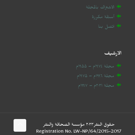
الاشتراك بالمجلة
أسئلة مكررة
اتصل بنا
الارشيف
مجلة ۱۹۷٤م – ۱۹۵۵م
مجلة ۱۹۹٦م – ۱۹۷۵م
مجلة ۲۰
۲۱
م – ۱۹۹۷م
حقوق النشر۲۰۲٣ مؤسسة الصحافة والنشر
2017-Registration No. LW-NP/64/2015