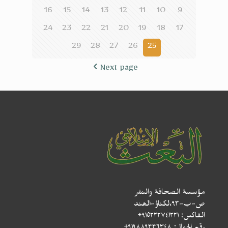
16
15
14
13
12
11
10
9
24
23
22
21
20
19
18
17
29
28
27
26
25
Next page
مؤسسة الصحافة والنشر
ص-ب-۹۳،لکناؤ-الھند
الفاكس: ٩١٥٢٢٢٧٤١٢٢١+