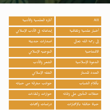
All
آثاره العلمية والأدبية
أخبار علمية وثقافية
إبداعاته في الأدب الإسلامي
إلى رحمة الله تعالى
اصدارات حدیثة
الافتتاحية
التوجيه الإسلامي
الدعوة الإسلامية
الشعر والأدب
العدد الممتاز
الفقه الإسلامي
بأقلام الشباب
جوانب مشرقة من حياته
حفلات التأبين على وفاته
حوارات ولقاءات
حياة حافلة بالإنجازات
دراسات وأبحاث