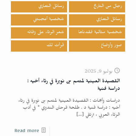
رجال من التاريخ
رسائل التعازي
رسائل التعازي
شخصية أعجبتني
شخصية مثالية فقدناها
شعر الرثاء على وفاته
صور وأوضاع
قرأت لك
يوليو 9, 2025
القصيدة العينية لمتمم بن نويرة في رثاء أخيه :
دراسة فنية
دراسات وأبحاث : القصيدة العينية لمتمم بن نويرة في رثاء
أخيه : دراسة فنية د . طلحة فرحان الندوي * في أدب
الرثاء العربي ، ترتقي
[…]
Read more