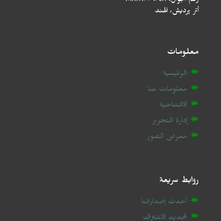
رقم الجوال: ٩١٩٨٨٩٣٣٦٣٤٨+
أتر پردیش، الهند
معلومات
الرئيسية
معلومات عنا
الافتتاحية
إدارة التحرير
معرض الصور
روابط سريعة
أحدث إصداراتنا
تجديد الاشتراك