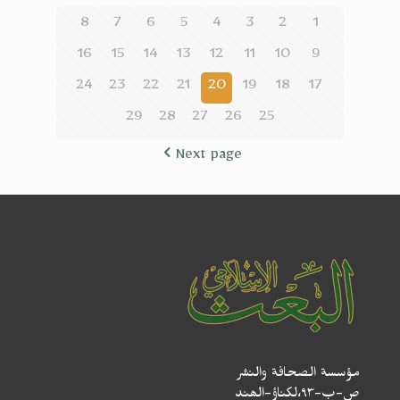
8
7
6
5
4
3
2
1
16
15
14
13
12
11
10
9
24
23
22
21
20
19
18
17
29
28
27
26
25
Next page
مؤسسة الصحافة والنشر
ص-ب-۹۳،لکناؤ-الھند