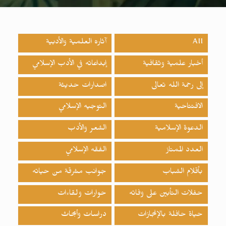
All
آثاره العلمية والأدبية
أخبار علمية وثقافية
إبداعاته في الأدب الإسلامي
إلى رحمة الله تعالى
اصدارات حدیثة
الافتتاحية
التوجيه الإسلامي
الدعوة الإسلامية
الشعر والأدب
العدد الممتاز
الفقه الإسلامي
بأقلام الشباب
جوانب مشرقة من حياته
حفلات التأبين على وفاته
حوارات ولقاءات
حياة حافلة بالإنجازات
دراسات وأبحاث