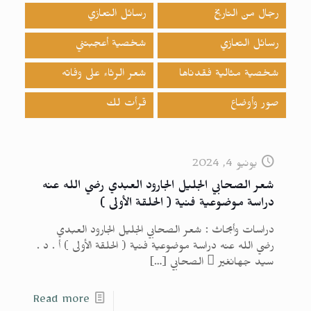
رجال من التاريخ
رسائل التعازي
رسائل التعازي
شخصية أعجبتني
شخصية مثالية فقدناها
شعر الرثاء على وفاته
صور وأوضاع
قرأت لك
يونيو 4, 2024
شعر الصحابي الجليل الجارود العبدي رضي الله عنه
دراسة موضوعية فنية ( الحلقة الأولى )
دراسات وأبحاث : شعر الصحابي الجليل الجارود العبدي
رضي الله عنه دراسة موضوعية فنية ( الحلقة الأولى ) أ . د .
سيد جهانغير  الصحابي
[…]
Read more