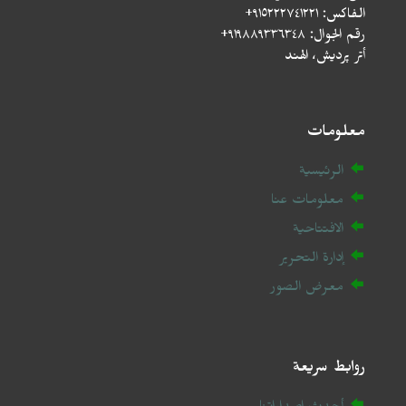
الفاكس: ٩١٥٢٢٢٧٤١٢٢١+
رقم الجوال: ٩١٩٨٨٩٣٣٦٣٤٨+
أتر پردیش، الهند
معلومات
الرئيسية
معلومات عنا
الافتتاحية
إدارة التحرير
معرض الصور
روابط سريعة