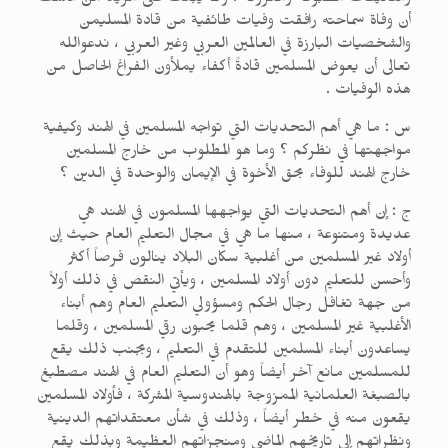
والتأليفات مطبوعة ومعروفة . ومما يبعث على مزيد من الأسف
أن وفاة سماحته رافقت وفيات طائفية من قادة المسليمن
والشخصيات البارزة في العالمين العربي وغير العربي ، ندعوالله
تعالى أن يعوض المسلمين قادةً أكفاء يملأون الفراغ الحاصل من
هذه الوفيات .
س : ما هي أهم التحديات التي تواجه المسلمين في الهند وكيفية
مواجهتها في نظركم ؟ وما هو المطلوب من خارج المسلمين
خارج الهند للوفاء بحق الأخوة في الإيمان والوحدة في الدين ؟
ج : إن أهم التحديات التي يواجهها المسلمون في الهند هي
عديدة ومتنوعة ، منها ما هي في مجال التعليم العام حيث إن
أولاد غير المسلمين من أغلبية سكان البلاد ينالون فرصاً أكثر
وأحسن للتعليم دون أولاد المسلمين ، ويأتي النقص في ذلك أولاً
من جهة تغافل رجال الحكم ومسؤولي التعليم العام وهم أبناء
الأغلبية غير المسلمين ، وهم قلما يحبون رقي المسلمين ، وقلما
يساعدون أبناء المسلمين للتقدم في التعليم ، وبجنب ذلك يقع
للمسلمين مانع آخر أيضاً وهو أن التعليم العام في الهند مصطبغ
بالصبغة العلمانية الممزوجة بالهندوسية المشركة ، فأولاد المسلمين
يقعون منه في خطر أيضاً ، وذلك في شأن معتقداتهم الدينية
ونظراتهم إلى تاريخهم الماضي ومنجزاتهم العظيمة وبذلك يقع