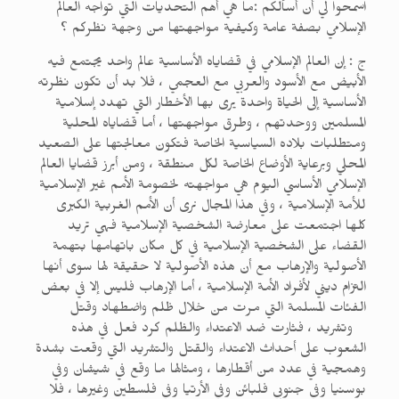
اسمحوا لي أن أسألكم :ما هي أهم التحديات التي تواجه العالم
الإسلامي بصفة عامة وكيفية مواجهتها من وجهة نظركم ؟
ج : إن العالم الإسلامي في قضاياه الأساسية عالم واحد يجتمع فيه
الأبيض مع الأسود والعربي مع العجمي ، فلا بد أن تكون نظرته
الأساسية إلى الحياة واحدة يرى بها الأخطار التي تهدد إسلامية
المسلمين ووحدتهم ، وطرق مواجهتها ، أما قضاياه المحلية
ومتطلبات بلاده السياسية الخاصة فتكون معالجتها على الصعيد
المحلي وبرعاية الأوضاع الخاصة لكل منطقة ، ومن أبرز قضايا العالم
الإسلامي الأساسي اليوم هي مواجهته لخصومة الأمم غير الإسلامية
للأمة الإسلامية ، وفي هذا المجال نرى أن الأمم الغربية الكبرى
كلها اجتمعت على معارضة الشخصية الإسلامية فهي تريد
القضاء على الشخصية الإسلامية في كل مكان باتهامها بتهمة
الأصولية والإرهاب مع أن هذه الأصولية لا حقيقة لها سوى أنها
التزام ديني لأفراد الأمة الإسلامية ، أما الإرهاب فليس إلا في بعض
الفئات المسلمة التي مرت من خلال ظلم واضطهاد وقتل
وتشريد ، فثارت ضد الاعتداء والظلم كرد فعل في هذه
الشعوب على أحداث الاعتداء والقتل والتشريد التي وقعت بشدة
وهمجية في عدد من أقطارها ، ومثالها ما وقع في شيشان وفي
بوسنيا وفي جنوبي فلبائن وفي الأرتيا وفي فلسطين وغيرها ، فلا