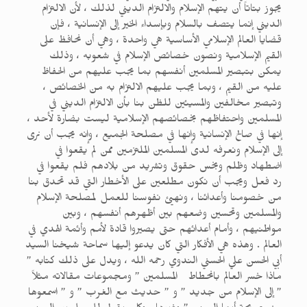
يجوز بتاتاً أن يتهم الإسلام والالتزام الديني لذلك ، لأن الالتزام
الديني إنما يتصف بالسلام وبإسداء الخير إلى الإنسانية ، فإن
قضايا العالم الإسلامي الأساسية هي واحدة ، وهي أن نحافظ على
القيم الإسلامية ونصون خصائص الإسلام في شعوبه ، وذلك
يمكن بتبصير المسلمين أنفسهم بما يجب عليهم من الحفاظ
عليه من القيم ، وبما يجب عليهم الالتزام به من الخصائص ،
وتبصير مخالفين والمسيئين للظن بنا بأن الالتزام الديني في
المسلمين واحتفاظهم بخصائصهم الإسلامية ليست بضارة لأحد ،
إنها في صالح الإنسانية وإنها في مصلحة الجميع ، وإنه يجب أن نرى
إلى الإسلام ونعرفه لدى المسلمين الملتزمين ممن لم يقعوا في
اضطهاد وظلم وبخس حقوق وتشريد من بلادهم فلم يقعوا في
رد فعل ويجب أن نكون مطلعين على الأخطار التي قد تحدق بنا
من خصومنا وأعدائنا ، ونهيئ نفوسنا للعمل لمصلحة الإسلام
والمسلمين وتحسين وضعهم بين أظهرهم أنفسهم ، وبين
مواطنيهم ، وأمام أعدائهم حتى يصيروا قادة لأمم وأئمة الهدي في
العالم . وهذه هي الأفكار التي كان يدعو إليها سماحة شيخنا السيد
أبي الحسن علي الحسني الندوي رحمه الله ، ويدل على ذلك كتابه ”
ماذا خسر العالم بانحطاط المسلمين ” ومجموعات مقالاته مثلاً
” إلى الإسلام من جديد ” و ” حديث مع الغرب ” و ” اسمعوها