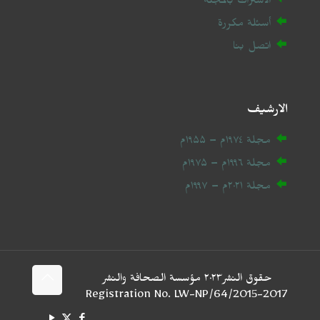
الاشتراك بالمجلة
أسئلة مكررة
اتصل بنا
الارشيف
مجلة ۱۹۷٤م – ۱۹۵۵م
مجلة ۱۹۹٦م – ۱۹۷۵م
مجلة ۲۰
۲۱
م – ۱۹۹۷م
حقوق النشر۲۰۲٣ مؤسسة الصحافة والنشر
2017-Registration No. LW-NP/64/2015