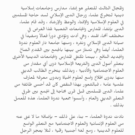
والمجال الثالث للتعليم هو إنشاء مدارس وجامعات إسلامية
دينية لتخريج علماء ورجال الدين الإسلامي لسد حاجة المسلمين
في العلوم الإسلامية والإفتاء والوعظ والإرشاد ، وقد قام علماء
الدين بإنشاء المدارس والجامعات الشعبية لهذا الغرض في
مختلف أنحاء الهند ، وهي أدت وتؤدي دوراً فعالاً ومفيداً في
صيانة الدين الإسلامي ونشره ، ومنها جامعة دار العلوم ندوة
العلماء أيضاً وهي تمتاز من بينها بالجمع بين القديم الصالح
والجديد النافع ، بينما تكتفي المدارس والجامعات الدينية الأخرى
بتعليم أصول الدين والشريعة الإسلامية دون أي مقدار من
العلوم الاجتماعية والأدبية ، وبذلك يتخرج الطالب الديني
منها بدون اطلاع واسع لعلوم الحياة وبدون معرفة لمعارف
علمية عامة ، فبالشعور بهذا النقص كان قد أحسن طائفة من
علماء الدين المسلمين قبل قرن بحاجة إلى الجمع بين طرفي
التعليم الديني والعام ، وأسسوا جمعية ندوة العلماء هذه للعمل
بذلك .
نادت ندوة العلماء – بناء على ذلك – بإضافة ما لا غنى عنه
من العلوم الإنسانية والعلوم الاجتماعية مع التعليم الواسع
للعلوم الدينية ، ومع لغة أجنبية راقية ، لئلا يعجز الرجل