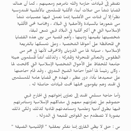
تفتقر إلى قيادات حازمة والله ناصرهم ومعينهم ، كما أن هناك
قضايا تنشأ من صلات أبناء الأقلية المسلمين بالأغلبية الهندوسية
نظراً إلا أن فئات من الأغلبية إنما تعمل فيها عصبيات تنشأ
من شعورها بالسيادة والأحقية في البلاد ، وبخاصة نحن الأقلية
الإسلامية التي هي أكبر أقلية في البلاد فهي تسعى لبقاء
شخصيتها بقيمها ودينها ، وأهم قضية من بين هذه القضايا
هي المحافظة على أحوالها الشخصية ، وعلى تمسكها بالشريعة
الإسلامية ، صيانة لها من الذوبان والانحراف لأنها في بحر من
الطقوس والتعاليم المنحرفة والمشركة ، ولذلك أنشأ المسلمون هيئة
جامعة للحفاظ على الأحوال الشخصية الإسلامية التي كافحت لها
، وكان رئيساً لها أخيراً سماحة الشيخ الندوي ، وقد قام سماحتها
على صعيدها بأداء دور عظيم ، فهذه هي قضايا هامة للمسلمين
في الهند وهم يقومون بحلها تحت قيادات حاصلة له .
وأما حاجة مسلمي الهند إلى تعاون إخوانهم في الخارج فهي
حصولهم على تعاونهم معهم في مشاكلهم الإسلامية ومناصرتهم
فيها بطرق أدبية وعلمية ومساعدتهم المادية كذلك ولكن ذلك
بصورة لا تصطدم مع القوانين المتبعة في الدولة .
س : حتى لا يظن القارئ إننا نفكر بعقلية ” الإقليمية الضيقة ”