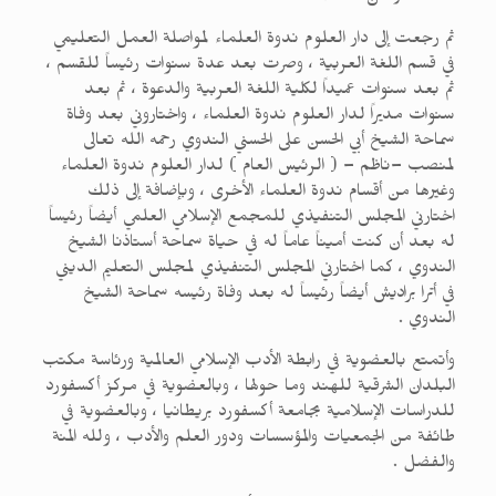
ثم رجعت إلى دار العلوم ندوة العلماء لمواصلة العمل التعليمي
في قسم اللغة العربية ، وصرت بعد عدة سنوات رئيساً للقسم ،
ثم بعد سنوات عميداً لكلية اللغة العربية والدعوة ، ثم بعد
سنوات مديراً لدار العلوم ندوة العلماء ، واختاروني بعد وفاة
سماحة الشيخ أبي الحسن على الحسني الندوي رحمه الله تعالى
لمنصب –ناظم – ( الرئيس العام ) لدار العلوم ندوة العلماء
وغيرها من أقسام ندوة العلماء الأخرى ، وبإضافة إلى ذلك
اختارني المجلس التنفيذي للمجمع الإسلامي العلمي أيضاً رئيساً
له بعد أن كنت أميناً عاماً له في حياة سماحة أستاذنا الشيخ
الندوي ، كما اختارني المجلس التنفيذي لمجلس التعليم الديني
في أترا براديش أيضاً رئيساً له بعد وفاة رئيسه سماحة الشيخ
الندوي .
وأتمتع بالعضوية في رابطة الأدب الإسلامي العالمية ورئاسة مكتب
البلدان الشرقية للهند وما حولها ، وبالعضوية في مركز أكسفورد
للدراسات الإسلامية بجامعة أكسفورد بريطانيا ، وبالعضوية في
طائفة من الجمعيات والمؤسسات ودور العلم والأدب ، ولله المنة
والفضل .