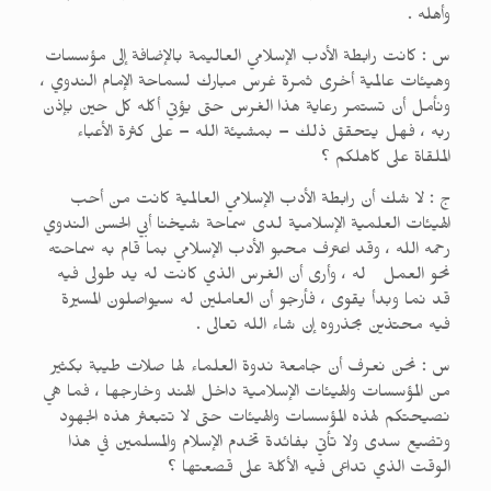
وأهله .
س : كانت رابطة الأدب الإسلامي العاليمة بالإضافة إلى مؤسسات
وهيئات عالمية أخرى ثمرة غرس مبارك لسماحة الإمام الندوي ،
ونأمل أن تستمر رعاية هذا الغرس حتى يؤتي أكله كل حين بإذن
ربه ، فهل يتحقق ذلك – بمشيئة الله – على كثرة الأعباء
الملقاة على كاهلكم ؟
ج : لا شك أن رابطة الأدب الإسلامي العالمية كانت من أحب
الهيئات العلمية الإسلامية لدى سماحة شيخنا أبي الحسن الندوي
رحمه الله ، وقد اعترف محبو الأدب الإسلامي بما قام به سماحته
نحو العمل له ، وأرى أن الغرس الذي كانت له يد طولى فيه
قد نما وبدأ يقوى ، فأرجو أن العاملين له سيواصلون المسيرة
فيه محتذين بحذروه إن شاء الله تعالى .
س : نحن نعرف أن جامعة ندوة العلماء لها صلات طيبة بكثير
من المؤسسات والهيئات الإسلامية داخل الهند وخارجها ، فما هي
نصيحتكم لهذه المؤسسات والهيئات حتى لا تتبعثر هذه الجهود
وتضيع سدى ولا تأتي بفائدة تخدم الإسلام والمسلمين في هذا
الوقت الذي تداعى فيه الأكلة على قصعتها ؟