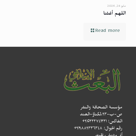
مايو 24, 2026
اللهم أغثنا
Read more
مؤسسة الصحافة والنشر
ص-ب-۹۳،لکناؤ-الھند
الفاكس: ٩١٥٢٢٢٧٤١٢٢١+
رقم الجوال: ٩١٩٨٨٩٣٣٦٣٤٨+