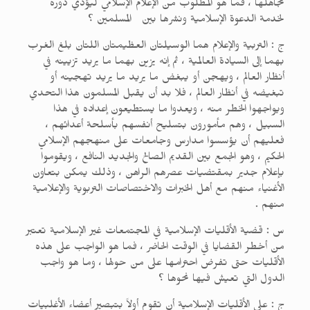
تجاهلها ، فما هو المطلوب من الإعلام الإسلامي ليؤدي دوره
لخدمة الدعوة الإسلامية ونشرها بين المسلمين ؟
ج : التربية والإعلام هما الوسيلتان العظيمتان اللتان بلغ الغرب
بهما إلى السيادة العالمية ، ثم إنه يزين بهما ما يريد تزيينه في
أنظار العالم ، ويهجن أو يبغض ما يريد ما يريد تهجينه أو
تبغيضه في أنظار العالم ، فلا بد أن يقبل المسلمون هذا التحدي
ويواجهوا الخطر منه ، ويعدوا ما يستطيعون إعداده في هذا
السبيل ، وهم مأمورون بتسليح أنفسهم بأسلحة أعدائهم ،
فعليهم أن يؤسسوا مدارس وجامعات على منهجهم الإسلامي
الحكيم ، وهو الجمع بين القديم الصالح والجديد النافع ، ويقوموا
بإعلام جدير بمقتضيات عصرهم الراهن ، وذلك يمكن بتعاون
الأغنياء منهم مع أهل الخبرات والاختصاصات التربوية والإعلامية
منهم .
س : قضية الأقليات الإسلامية في المجتمعات غير الإسلامية تعتبر
من أخطر القضايا في الوقت الحاضر ، فما هو الواجب على هذه
الأقليات حتى تفرض احترامها على من حولها ، وما هو واجب
الدول التي تعيش فيها نحوها ؟
ج : على الأقليات الإسلامية أن تقوم أولاً بتبصير أعضاء الأغلبيات