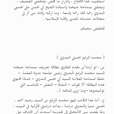
أستجيب لهذا الاقتراح ، وأشرح ما يخص بشخصي الضعيف ،
وبصلتي بسماحة شيخنا وأستاذنا الشيخ أبي الحسن علي الحسني
الندوي رحمه الله رحمة واسعة ، وما تركته وفاته من أثر في
مجالات خدماته للدين والأمة الإسلامية .
المخلص محبكم
( محمد الرابع الحسني الندوي )
س : لو أردنا أن نقدم للقارئ بطاقة تعريف بسماحة شيخنا
السيد محمد الرابع الندوي رئيس جامعة ندوة العلماء –
خلفًا لسماحة العلامة السيد أبي الحسن الندوي – فماذا تحتوي
هذه البطاقة ؟( المولد – النشأة – التعليم – المناصب التي
توليتموها –وما ترون إضافته ) .
ج : أما هذا الكاتب فهو محمد الرابع بن السيد رشيد أحمد ،
الحسني نسباً والندوي دراسةً ، بدأت دراستي الأولية في البيت ،
ولما بلغت سن الالتحاق إلى المدرسة أسندت أمي الإشراف على