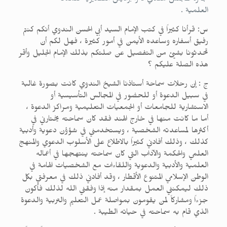
جائزة المجلس الهندي لأترا براديش التقديرية للمكانة
العلمية .
س: قرأنا كثيراً في كتب الإمام السيد أبي الحسن الندوي أنكم كنتم
رفيق أسفاره وساعده الأيمن في أمور كثيرة ، فهل لكم أن
تحدثونا بشيئ من التفصيل عن صلتكم بذلك الإمام الجليل وأقر
هذه الصلة عليكم ؟
ج : إن رحلات سماحة أستاذنا الشيخ الندوي كانت بصورة غالبة
في سبيل الدعوة أو للحضور في المجالس التأسيسية أو
الاستشارية للجامعات أو الجمعيات التعليمية ومراكز الدعوة ،
أما ما كانت منها في خارج الهند فقد كان سماحته يختارني في
أكثرها لمساعدته الشخصية ، ويستخدمني في شؤؤن دعوية وأدبية
كذلك ، وذلك أفادني كثيراً بالاطلاع على الأسلوب الدعوي والمنهج
العلمي والحكمة والآداب التي كان سماحته ينتهجها في أعماله
العلمية والأدبية والدعوية واللقاءات مع الشخصيات الهامة في
الوطن الإسلامي المتنوع الأقطار ، وقد أفادني ذلك في معرفتي بكل
ذلك ليمكنني العمل بمقدار منه إذا وفقني الله لذلك فأكون
جزءاً ومشاركاً لمن يقومون بمواصلة عمل التعليم والتربية والدعوة
الذي قام به سماحته في حياته الطيبة .