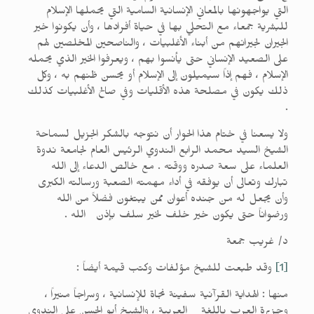
التي يواجهونها بالمعاني الإنسانية السامية التي يحملها الإسلام
للبشرية جمعاء مع التحلي بها في حياة أفرادها ، وأن يكونوا خير
الجيران لجيرانهم من أبناء الأغلبيات ، والناصحين المخلصين لهم
على الصعيد الإنساني حتى يأنسوا بهم ، ويعرفوا الخير الذي يحمله
الإسلام ، فهم إذاً سيميلون إلى الإسلام أو يحسن ظنهم به ، وكل
ذلك يكون في مصلحة هذه الأقليات وفي صالح الأغلبيات كذلك
.
ولا يسعنا في ختام هذا الحوار أن نتوجه بالشكر الجزيل لسماحة
الشيخ السيد محمد الرابع الندوي الرئيس العام لجامعة ندوة
العلماء على سعة صدره ووقته . مع خالص الدعاء إلى الله
تبارك وتعالى أن يوفقه في أداء مهمته الصعبة ورسالته الكبرى
وأن يجعل له من جنده أعوان ممن يبتغون فضلاً من الله
ورضواناً حتى يكون خير خلف لخير سلف بإذن الله .
د/ غريب جمعة
[1]
وقد طبعت للشيخ مؤلفات وكتب قيمة أيضاً :
منها : الهداية القرآنية سفينة نجاة للإنسانية ، وسراجاً منيراً ،
وجزيرة العرب باللغة العربية ، والشيخ أبو الحسن علي الندوي