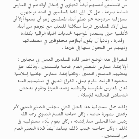
من المسلمين أنفسهم أيضاً التهاون في إدخال أولادهم في المدارس
العامة بسرعة ، على كل فإن قادة المسلمين في الهند يواجهون
مسؤولية مزدوجة نحو تعليم أبناء المسلمين وهو أن يسعوا أولاً أن
ينال أولاد المسلمين فرصاً متكافئةً للتعليم مع غيرهم من أبناء
الأغلبية حتى يستعدوا لمواجهة تحديات الحياة الراقية بكفاءة
وقدرة ، وثانياً أن يكون أبناؤهم محفوظين في معتقداتهم
ودينهم من التحول منها إلى غيرها .
فنظرًا إلى هذا الوضع اختار قادة المسلمين العمل في مجالين :
أولاً إنشاء مدارس للتعليم العام خاصة بالمسلمين ، وذلك حق
يعطيهم الدستور الهندي ، وثانياً إنشاء مدارس جانبية إسلامية
محدودة الوقت تقوم بملء الفراغ الديني في تعليمهم العام
لدى المدارس الحكومية والوطنية وتسد الفراغ وتقوم بدحض
الدسائس المخالفة للإسلام .
ولقد حمل مسئولية هذا المجال الثاني مجلس التعليم الديني لأترا
براديش بصورة خاصة ، وكان سماحة الشيخ الندوي رحمه الله
رئيس هذا المجلس منذ إنشائه ، وكان يقوم بأداء مسئوليته في
ذلك ، وكان سماحته بجنب ذلك يساعد أيضاً قادة التعليم العام
من المسلمين .