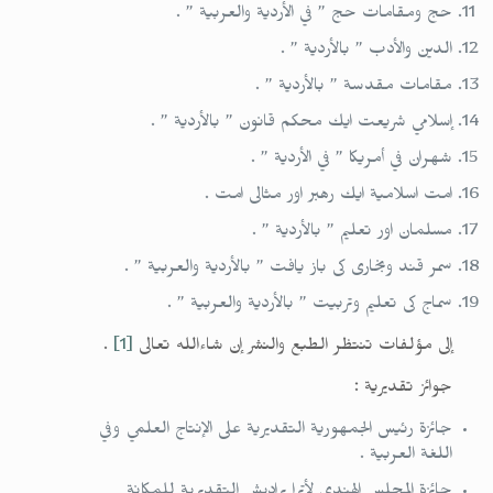
حج ومقامات حج ” في الأردية والعربية ” .
الدين والأدب ” بالأردية ” .
مقامات مقدسة ” بالأردية ” .
إسلامي شريعت ايك محكم قانون ” بالأردية ” .
شهران في أمريكا ” في الأردية ” .
امت اسلامية ايك رهبر اور مثالى امت .
مسلمان اور تعليم ” بالأردية ” .
سمر قند وبخارى كى باز يافت ” بالأردية والعربية ” .
سماج كى تعليم وتربيت ” بالأردية والعربية ” .
إلى مؤلفات تنتظر الطبع والنشر إن شاءالله تعالى
[1]
.
جوائز تقديرية :
جائزة رئيس الجمهورية التقديرية على الإنتاج العلمي وفي
اللغة العربية .