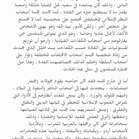
الناس ، وذلك كان يساعده في سعيه لحل قضايا شائكة وصعبة
بقدر ما لا يستطيع غيره من القادة ، كما كانت كلمة أصحاب
النظر الإسلامي المختلفين تجتمع على شخصيته كما لا تجمتع
على شخص آخر ، ولكن الأمور بيد الله وهو يهيئ الأشخاص
الأكفاء لأعمال عادية وخاصة ، وهو الذي يعوض المسلمين عمن
يفارقوهم من أصحاب الكفاءات القيادية ، وأرجو أن توزيع
المسئوليات على القادة حسب الكفاءات يسد الخلل الذي يحدث
من وفاة شخصية تجمع أصحاب الاتجاهات المختلفة وتؤثر على
أصحاب السلطة والحكم كذلك بخصائصهما الفذة ، وهذا حل
يختاره المسلمون في مثل هذا الحادث .
أما في خارج الهند فقد كان سماحته يقوم بجولات ويحضر
اجتماعات ، يتحدث فيها إلى أصحاب التأثير والنفوذ في البلاد ،
وفيهم الملوك والوزراء ، وكان يسعى للفت أنظارهم إلى الأدواء التي
تعرّض الشعوب الإسلامية للخطر في كيانها الديني والثقافي
والفكري ، ويسعى لتبصريهم بما يجب على قادتها لصيانتها
وحفظها والرقي العلمي المفيد للإنسانية والحضارة ، وذلك
بمحاضراته التي كان يرتجلها بالعربية للعرب ، وبالأردية
لأصحاب أردو ، وبكتاباته وتأليفاته ، وغالبية هذه المحاضرات