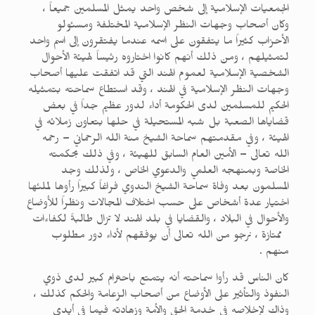
الجمعيات الإسلامية إلى شخص واحد يمثل المسلمين جميعاً ،
وكان أصحاب وجهات النظر الإسلامية المختلفة ومسئولو
الأحزاب كثيراً ما يتفقون على اسمه عندما يفتقرون إلى اسم واحد
لتمثيلهم ، ومن ذلك أنهم كانوا اختاروه رئيساً لهيئة الأحوال
الشخصية الإسلامية لعموم الهند التي قد اتفقت عليها أصحاب
وجهات النظر الإسلامية في الهند ، وقد استطاع سماحته بتمثيله
الحكيم للمسلمين لدى الحكومة أداء لدور عظيم جداً في بعض
قضاياها الصعبة بل شبه المستحيلة في حلها بتعاون زملائه في
الهيئة ، وفي مقدمتهم سماحة الشيخ منة الله الرحماني – رحمه
الله تعالى – الأمين العام السابق للهيئة ، وفي ذلك بحكمته
الخاصة وبمنهجه العلمي والدعوي الخاص ، ولذلك وجد
المسلمون بعد وفاة سماحة الشيخ الندوي فراغاً كبيراً رأوها لملئها
اختيار عدة أشخاص على حسب اختلاف المجالات ونظراً للأوضاع
والأحوال في البلاد ، والقضايا في بلد الهند لا تزال طالبةً لكفاءات
ممتازة ، نرجو من الله تعالى أن يوفقهم لأداء دور مطلوب
منهم .
كان الناس قد رأوا سماحته أنه يتمتع باحترام كبير لدى ذوي
النفوذ والتأثير على الأوضاع من أصحاب الزعامة والحكم كذلك ،
وذاك لإخلاصه في خدمة الحق والأمة وزهادته فيما في أيدي