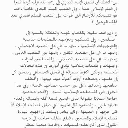
س: لاشك أن انتقال الإمام الندوي إلى رحمه الله ترك فراغاً كبيراً
في العالم الإسلامي عامةً ، وفي الشعب المسلم الهندي خاصةً ، فما
هو تقييمكم للأوضاع التي طرأت على الشعب المسلم الهندي بعد
ذلك الرحيل ؟
ج : إن الهند مليئة بالقضايا المهمة والشائكة بالنسبة إلى
المسلمين ، وإلى تمسكهم والتزامهم بالتعليمات الدينية
والتوجيهات الإسلامية ، منها ما هي على الصعيد الاجتماعي ،
ومنها ما هي على الصعيد الثقافي ، ومنها على الصعيد الديني ،
ومنها ما هي على الصعيد التعليمي ، وللمسلمين أحزاب
وجبهات وجامعات إسلامية تؤدي أدوارها في هذه المجالات
المختلفة ، ولكن أكثرها متفرقة في المجال الاجتماعي ومنحازة كل
إلى نفسها ، وتصطدم آراؤها أحياناً فيما بينها ، وتختلف
مناهجها وأهدافها ، كل على حسب مصالحها الخاصة ، وفي هذا
التفرق ضرر للمصلحة الإسلامية العامة ، وكانت شخصية
سماحة أستاذنا مقبولةً لدى الجميع لسعة أفقه واعتداله ولعدم
انحيازه الحزبي ، ولتقديره لكل الجهود التي تبذل لمصلحة الإسلام أيّاً
كان حزبها أو جمعيتها ، وكان يناصر ويساعد في الجهود البناءة
لمصلحة الإسلام والمسلمين ، فبلغ بذلك سماحته إلى درجة
القبول لدى أكثر هذه الجمعيات ، وبخاصة عندما تفتقر