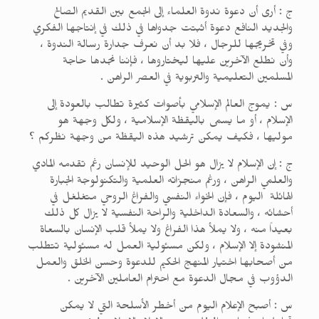
ج : أرى أن دعوة ندوة العلماء إلى الجمع بين القديم الصالح
والجديد النافع دعوة أثبتت جدواها في ذلك في إنتاجها الفكري
وفي تخريجها للرجال ، فلا بد أن نعرف جدارة رسالة الندوة ،
وأن نطلع الآخرين عليها ليختاروها ، فإننا نجدها حاجة
المسلمين التعليمية والتربوية في العصر الراهن .
س : يموج العالم الإسلامي بأصوات كثيرة تطالب بالعودة إلى
الإسلام ، أو ما يسمى باليقظة الإسلامية ، ولكل وجهة هو
موليها ، فكيف يمكن ترشيد هذه اليقظة من وجهة نظركم ؟
ج : إن الإسلام لا يزال هو الحل الوحيد للإنسان رغم تقدمه المادي
والعلمي الراهن ، ورغم منجزاته العلمية والتكنولوجة الجبارة
الهائلة اليوم ، فإن الخواء النفسي والفراغ الروحي متغلغل في
أحشائه ، والسعادة الداخلية والراحة النفسية لا يزال كل ذلك
بعيداً منه ، ولا يملأ هذا الفراغ ولا يملأ قلب الإنسان بالسعاة
المنشودة إلا الإسلام ، ولكن مسئولية العمل له مسئولية تتطلب
من أصحابها اختيار المنهج الحكيم للدعوة وحسن الخلق والعمل
الدؤوب في مجال الدعوة مع احترام العاملين الآخرين .
س : أصبح الإعلام اليوم من أخطر الأسلحة التي لا يمكن