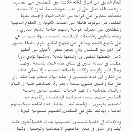
العالم الديني من إحراز المكانه اللائقة بين المتعلمين من معاصريه
، ونحمد الله تعالى على أن نداء ندوة العلماء أحرز الاستجابة ،
فأنشأت مدارس على غرارها من أطراف البلاد وأنجبت ندوة
العلماء من مركزها طائفة من العلماء الأقوياء في العلوم الدينية
والمطلعين على معارف عمومية ومنهم سماحة الشيخ الندوي ،
وهذه المدارس والجامعات الإسلامية الدينية ، سواء منها ما هي
على المنهج القديم وما هي على المنهج الجامع تقوم بأعمالها بتعاون
أهل الخير مع المسلمين وهي تعجز بعض الأحيان من تحقيق
كامل خططها لنقص في أوضاعها المادية ، ولكنها تؤدي دوراً
عظيماً في صيانة الدين في سكان هذه البلاد المسلمة ، وتهيأ
رجال الأمر والإرشاد والإفتاء والقيادة الدينية ، ولا يمكن ذلك
من الخارج لأن عدد المسلمين في هذه البلاد ضخم جداً فقد أربى
على مأة وخمسين مليون نسمة ، وهم رغم تعدادهم أقلية في البلاد
، والبلاد علمانية ، لا تهتم بحاجات الشعب الديني وخاصة
المسلمين منهم بقضاء حاجاتهم الإسلامية ، ولكنهم هم
أنفسهم يقومون – والحمد لله – بقضاء هذه الحاجة بإمكانياتهم
الخاصة ، وبذلك تقع على المسلمين أنفسهم مسئولية كبيرة .
وبالإضافة إلى قضايا المسلمين التعليمية هناك قضايا أخرى هامة
أيضاً وهي تدور في مدار حاجتهم الاجتماعية والوطنية ، وكلها