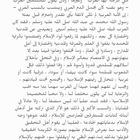
مني صريحة أيها العرب ” وغيرها ، وكان يقول للمسلمين العرب
– وهو نفسه كان يحمل الدم العربي وينتسب بالنسب العربي –
: إن الأمة العربية لم تكن لائقةً بأي تقدير واحترام قبل بعثة
رسول الله محمد بن عبد الله صلى الله عليه وسلم ، فقد كان
العرب قبله صلى الله عليه وسلم أميين وبعيدين عن المدنية
والحضارة كل بعد ، ولكنهم لما رفعوا لواء الإسلام واعتصموا بالراية
المحمدية بلغوا في العلم والمعرفة والمدنية والحضارة إلى أعلى
المدارج ، وسادوا في العالم ، وما تخلفوا وهانوا فيما بعد إلا
بتهاونهم في الاعتصام بتعاليم الإسلام ، وفي التحلي بأخلاق
أسلافهم المسلمين قدوة وأسوة لهم ، وإذا فعلوا ذلك فكل
الشعوب المسلمة سواء كانت بيضاء أو سوداء ، شرقيةً كانت أو
غربيةً ، تنحاز إلى رايتهم الإسلامية ، وتجتمع تحت قيادتهم ،
ويجب أن نفهم فهماً جيداً أن الغرب مهما بدا منه الحب
والرعاية لنا لن يكون مخلصاً لنا ، ولا محباً لشخصيتنا
الإسلامية ، فقد ثبت جلياً أنه ليس منصفاً لنا ، ولا عادلاً في
قضايانا . والسبب الأكبر في ذلك هو الأثر الذي تركته على أذهان
أبنائه كتابات المستشرقين المعارضين للإسلام ، فقد شوهوا وجه
الإسلام بدعاياتهم الخادعة ، فعلينا أن يقوم أهل التحقيق
والأدب منا بعرض الإسلام عليهم بصورته الكريمة الحقيقية
فيزيلوا بذلك إساءتهم الظن به أويقللوا سوء ظنهم بالإسلام