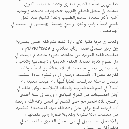
تعليمي إلى سماحة الشيخ الندوي وكانت شقيقته الكبرى .
فنشأت في مجال التعليم والتربية تحت إشراف سماحته وتوجيه
أخيه الأكبر سعادة الدكتورالطبيب والعالم الشيخ عبد العلي
الحسني أيضاً ، وأسرة والدي والدتي واحدة ، يجتمعان في النسب في
أجدادهما .
ولدت في قرية تكية كلان دائرة الشاه علم الله الحسني بمديرية
رائى بريلي بشمالي الهند ، وكان ميلادي في 17/10/1929م ،
تعلمت اللغة العربية من سماحته بصورة خاصة ثم درست في
دار العلوم ندوة العلماء العلوم الدينية والاجتماعية والآداب ،
وانتسبت إلى بعض الجامعات الإسلامية الأخرى أيضاً ، وذلك
لفترات قصيرة ، وأتممت دراستي في دارالعلوم ندوة العلماء
بإكمال مرحلة الدراسات العليا فيها ، ثم عينت معيداً ، ثم
أستاذاً في قسم الغة العربية والثقافة الإسلامية ، وكان ذلك في
أوائل الخمسينات من التاريخ الميلادي ، وزرت في سنة أحدى
وخمسين بلاد الحجاز مع خالي الشيخ أبي الحسن رحمه الله ، وبعد
أداء فريضة الحج تركني خالي رحمه الله فيها للاستفادة العلمية
من مكتبات مكة المكرمة والمدينة المنورة ومن علمائها ،
وللاشتغال بما يسهل لي من العمل الدعوي ، فقضيت في
ذلك أكثر من سنة .