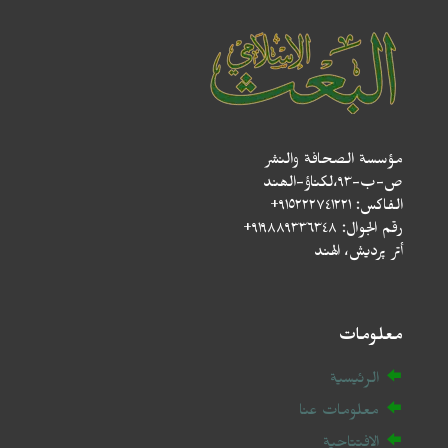
مؤسسة الصحافة والنشر
ص-ب-۹۳،لکناؤ-الھند
الفاكس: ٩١٥٢٢٢٧٤١٢٢١+
رقم الجوال: ٩١٩٨٨٩٣٣٦٣٤٨+
أتر پردیش، الهند
معلومات
الرئيسية
معلومات عنا
الافتتاحية