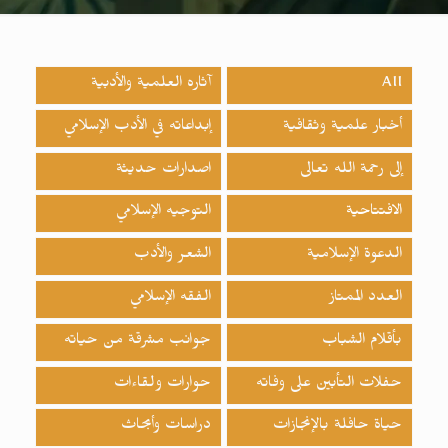
All
آثاره العلمية والأدبية
أخبار علمية وثقافية
إبداعاته في الأدب الإسلامي
إلى رحمة الله تعالى
اصدارات حدیثة
الافتتاحية
التوجيه الإسلامي
الدعوة الإسلامية
الشعر والأدب
العدد الممتاز
الفقه الإسلامي
بأقلام الشباب
جوانب مشرقة من حياته
حفلات التأبين على وفاته
حوارات ولقاءات
حياة حافلة بالإنجازات
دراسات وأبحاث