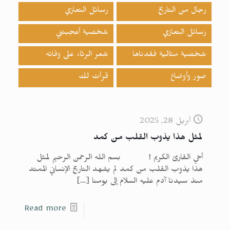
رجال من التاريخ
رسائل التعازي
رسائل التعازي
شخصية أعجبتني
شخصية مثالية فقدناها
شعر الرثاء على وفاته
صور وأوضاع
قرأت لك
أبريل 28, 2025
لمثل هذا يذوب القلب من كمد
أخي القارئ الكريم ! بسم الله الرحمن الرحيم لمثل
هذا يذوب القلب من كمد لم يشهد التاريخ الإنساني الممتد
منذ سيدنا آدم عليه السلام إلى يومنا
[…]
Read more