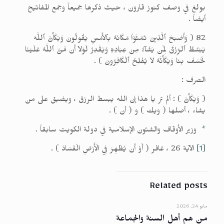
بولغ في وصف كنوز قارون ، حيث ذكرها جميعاً وجمع المفاتيح
أيضاً .
82 ( وَأَصْبَحَ ٱلَّذِينَ تَمَنَّوْاْ مَكَانَهُ بِٱلأَمْسِ يَقُولُونَ وَيْكَأَنَّ ٱللَّهَ
يَبْسُطُ ٱلرِّزْقَ لِمَن يَشَآءُ مِنْ عِبَادِهِ وَيَقْدِرُ لَوْلاۤ أَن مَّنَّ ٱللَّهُ عَلَيْنَا
لَخَسَفَ بِنَا وَيْكَأَنَّهُ لاَ يُفْلِحُ ٱلْكَافِرُونَ ) .
الصرف :
( وَيْكَأَنَّ ) : ألم تر يا هذا إن الله يبسط الرزق ، ويضيق على من
يشاء ، أصلها ( ويك ) و ( أن ) .
*
وزير الأوقاف والشئون الإسلامية في دولة الكويت سابقاً .
[1]
الآية 26 ، غافر ( أَوْ أَن يُظْهِرَ فِي الْأَرْضِ الْفَسَادَ ) .
Related posts
مايو 24, 2026
من هم أهل السنة والجماعة