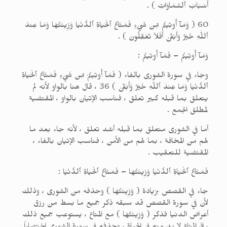
أَسْبَابَ ٱلسَّمَاوَاتِ ) .
60 ( وَمَآ أُوتِيتُم مِّن شَيْءٍ فَمَتَاعُ ٱلْحَيَاةِ ٱلدُّنْيَا وَزِينَتُهَا وَمَا عِندَ
ٱللَّهِ خَيْرٌ وَأَبْقَىٰ أَفَلاَ تَعْقِلُونَ ) .
وَمَآ أُوتِيتُم – فَمَآ أُوتِيتُم :
وجاء في سورة الشورى بالفاء ( فَمَآ أُوتِيتُمْ مِّن شَيْءٍ فَمَتَاعُ ٱلْحَيَاةِ
ٱلدُّنْيَا وَمَا عِندَ ٱللَّهِ خَيْرٌ وَأَبْقَىٰ ) 36 ، قال هنا بالواو لأنه لم
يتعلق بما قبله كبير تعلق ، فناسب الإتيان بالواو ، المقتضية
لمطلق الجمع .
أما في الشورى متعلق بما قبله أشد تعلق ، لأنه جاء بعد ما
لهم من المخافة ، بما لهم من الأمن ، فناسب الإتيان بالفاء ،
المقتضية للتعقيب .
فَمَتَاعُ ٱلْحَيَاةِ ٱلدُّنْيَا وَزِينَتُهَا – فَمَتَاعُ ٱلْحَيَاةِ ٱلدُّنْيَا :
جاء في القصص بزيادة ( وَزِينَتُهَا ) وحذفه من الشورى ، وذلك
لأن في سورة القصص قد سبقه ذكر جميع ما بسط من رزق
أعراض الدنيا فذكر ( وَزِينَتُهَا ) مع المتاع ، يستوعب جميع ذلك