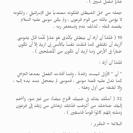
عَدُوٌّ مُّضِلٌّ مُّبِينٌ ) .
جعله من عمل الشيطان فلكونه معتدياً على الإسرائيلي ، ولكونه
لا يؤمن بالله من قوم فرعون ، ولم يكن موسى عليه السلام
يقصد قتله ، لذلك ندم واستغفر ربه .
19 ( فَلَمَّآ أَنْ أَرَادَ أَن يَبْطِشَ بِٱلَّذِى هُوَ عَدُوٌّ لَّهُمَا قَالَ يٰمُوسَىٰ
أَتُرِيدُ أَن تَقْتُلَنِى كَمَا قَتَلْتَ نَفْساً بِٱلأَمْسِ إِن تُرِيدُ إِلاَّ أَن تَكُونَ
جَبَّاراً فِى ٱلأَرْضِ وَمَا تُرِيدُ أَن تَكُونَ مِنَ ٱلْمُصْلِحِينَ ) .
فَلَمَّآ أَنْ أَرَادَ :
” أن ” الأولى ليست زائدةً ، وإنما أفادت الفعل بعدها التراخي
كما تدل عليه قصة موسى ، فموسى لم يتعجل بمد يده إليه ،
وإلا لقتله من أول وهلة .
32 ( ٱسْلُكْ يَدَكَ فِى جَيْبِكَ تَخْرُجْ بَيْضَآءَ مِنْ غَيْرِ سُوۤءٍ وَٱضْمُمْ
إِلَيْكَ جَنَاحَكَ مِنَ ٱلرَّهْبِ فَذَانِكَ بُرْهَانَانِ مِن رَّبِّكَ إِلَىٰ فِرْعَوْنَ
وَمَلَئِهِ إِنَّهُمْ كَانُواْ قَوْماً فَاسِقِينَ ) .
البلاغة – التكرير :