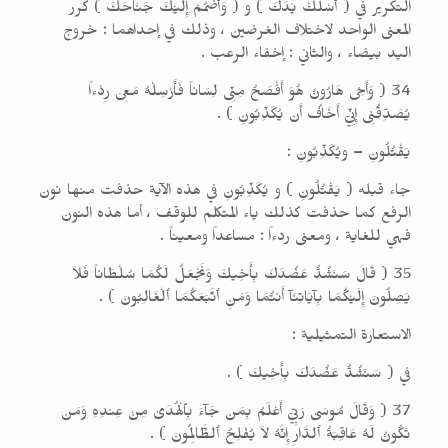
التكرير في ( ٱسْلُكْ يَدَكَ ) و ( وَٱضْمُمْ إِلَيْكَ جَنَاحَكَ ) كرر
المعنى الواحد لاختلاف الغرضين ، وذلك في إحداهما : خروج
اليد بيضاء ، والثاني : إخفاء الرعب .
34 ( وَأَخِى هَارُونُ هُوَ أَفْصَحُ مِنِّى لِسَاناً فَأَرْسِلْهُ مَعِىَ رِدْءاً
يُصَدِّقُنِى إِنِّيۤ أَخَافُ أَن يُكَذِّبُونِ ) .
يَقْتُلُونِ – ويُكَذِّبُونِ :
جاء قبله ( يَقْتُلُونِ ) و يُكَذِّبُونِ في هذه الآية حذفت منها نون
الرفع كما حذفت كذلك ياء المتكلم للوقف ، أما هذه النون
فهي للغاية ، ومعنى ردءاً : مساعداً ومعيناً .
35 ( قَالَ سَنَشُدُّ عَضُدَكَ بِأَخِيكَ وَنَجْعَلُ لَكُمَا سُلْطَاناً فَلاَ
يَصِلُونَ إِلَيْكُمَا بِآيَاتِنَآ أَنتُمَا وَمَنِ ٱتَّبَعَكُمَا ٱلْغَالِبُونَ ) .
الاستعارة التمثيلية :
في ( سَنَشُدُّ عَضُدَكَ بِأَخِيكَ ) .
37 ( وَقَالَ مُوسَىٰ رَبِّيۤ أَعْلَمُ بِمَن جَآءَ بِٱلْهُدَىٰ مِنْ عِندِهِ وَمَن
تَكُونُ لَهُ عَاقِبَةُ ٱلدَّارِ إِنَّهُ لاَ يُفْلِحُ ٱلظَّالِمُونَ ) .