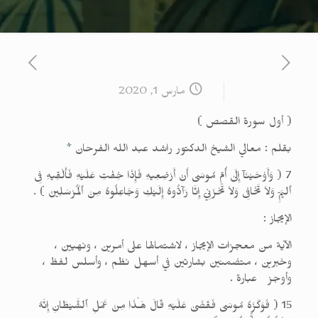
مارس 1, 2020
( أول سورة القصص )
بقلم : معالي الشيخ الدكتور راشد عبد الله الفرحان
*
7 ( وَأَوْحَيْنَآ إِلَىٰ أُمِّ مُوسَىٰ أَنْ أَرْضِعِيهِ فَإِذَا خِفْتِ عَلَيْهِ فَأَلْقِيهِ فِى
ٱليَمِّ وَلاَ تَخَافِى وَلاَ تَحْزَنِيۤ إِنَّا رَآدُّوهُ إِلَيْكِ وَجَاعِلُوهُ مِنَ ٱلْمُرْسَلِينَ ) .
الإيجاز :
الآية من معجزات الإيجاز ، لاشتمالها على أمرين ، ونهيين ،
وخبرين ، متضمنين بشارتين في أسهل نظم ، وأسلس لفظ ،
وأوجز عبارة .
15 ( فَوَكَزَهُ مُوسَىٰ فَقَضَىٰ عَلَيْهِ قَالَ هَـٰذَا مِنْ عَمَلِ ٱلشَّيْطَانِ إِنَّهُ