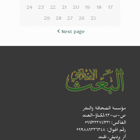
24
23
22
21
20
19
18
17
29
28
27
26
25
Next page
مؤسسة الصحافة والنشر
ص-ب-۹۳،لکناؤ-الھند
الفاكس: ٩١٥٢٢٢٧٤١٢٢١+
رقم الجوال: ٩١٩٨٨٩٣٣٦٣٤٨+
أتر پردیش، الهند