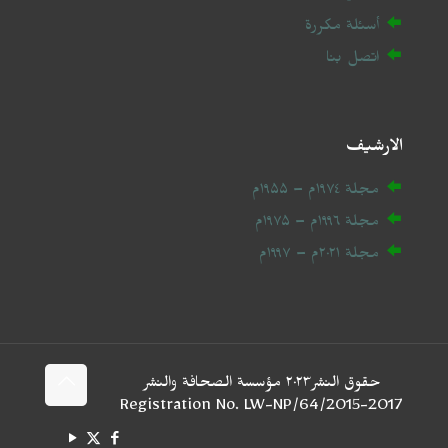
أسئلة مكررة
اتصل بنا
الارشيف
مجلة ۱۹۷٤م – ۱۹۵۵م
مجلة ۱۹۹٦م – ۱۹۷۵م
مجلة ۲۰
۲۱
م – ۱۹۹۷م
حقوق النشر۲۰۲٣ مؤسسة الصحافة والنشر
2017-Registration No. LW-NP/64/2015