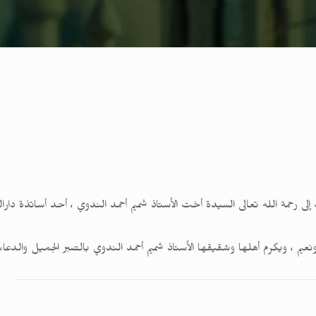
اني من شهر محرم الحرام 1443هـ انتقلت إلى رحمة الله تعالى السيدة أخت الأستاذ شميم أحمد الندوي ، 
نعيم ، ويكرم أهلها وشقيقها الأستاذ شميم أحمد الندوي بالصبر الجميل والدعاء ا