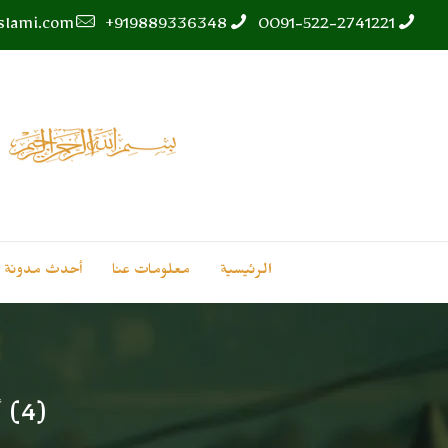
islami.com
919889336348+
0091-522-2741221
الرئيسية
معلومات عنا
أحدث مدونة
(4) أخت الأستاذ شميم أحمد الندوي إلى رحمة الله تعالى