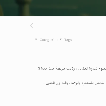
Categories
Tags
أحد أساتذة دارالعلوم لندوة العلماء ، وكانت مريضةً منذ مدة لا
لخالص للمغفرة والرحمة . والله ولي المتقين .