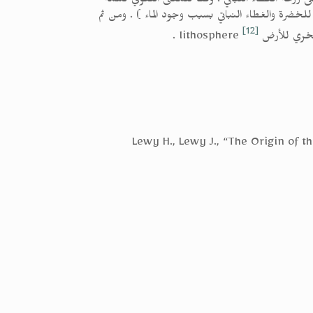
زراعة الغطاء النباتي . وفقاً للمعنى اللغوي لكلمة ”
لخضرة والغطاء النباتي بسبب وجود الماء ) . ومن ثم
[12]
ض lithosphere
.