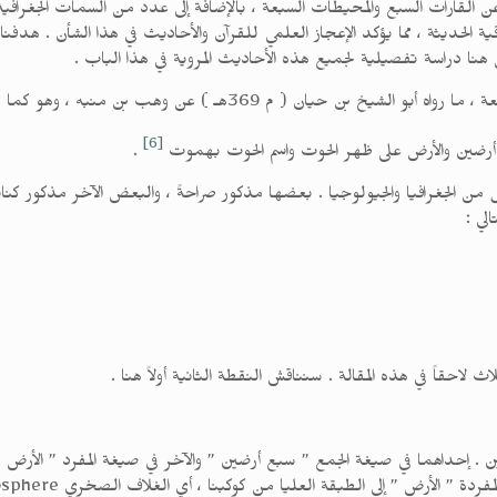
لقارات السبع والمحيطات السبعة ، بالإضافة إلى عدد من السمات الجغرافية و
ية الحديثة ، مما يؤكد الإعجاز العلمي للقرآن والأحاديث في هذا الشأن . هد
هنا دراسة تفصيلية لجميع هذه الأحاديث المروية في هذا الباب .
ن حيان ( م 369هـ ) عن وهب بن منبه ، وهو كما يأتي :
[6]
 أرضين والأرض على ظهر الحوت واسم الحوت بهموت
.
 الجغرافيا والجيولوجيا . بعضها مذكور صراحةً ، والبعض الآخر مذكور كناية
لي :
ث لاحقاً في هذه المقالة . سنناقش النقطة الثانية أولاً هنا .
 . إحداهما في صيغة الجمع ” سبع أرضين ” والآخر في صيغة المفرد ” الأرض ” .