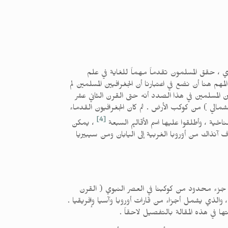
ي ، حقق المسلمون تقدماً مهماً للغاية في علم
 هنا أن نضع في اعتبارنا أن الجغرافيين المسلمين لم
ن المسلمين في هذا الصدد أنه حتى القرن الثاني عشر
الشمالي ) من كوكب الأرض . ثم كان الجغرافيون القدماء
[4]
ة ، وأطلقوا عليها اسم الأقاليم السبعة
، يمكن
دريسي ( المتوفي 1165م ) حيث رسم خريطة للعالم المعروف آنذاك من أوروبا الغربية إلى اليابان ومن سيبيريا
وى جزء محدود من كوكبنا في العصر النبوي ( القرن
 والذي يشمل أجزاء من قارات أوروبا وآسيا وإفريقيا .
شتها في هذه المقالة بالتفصيل لاحقاً .