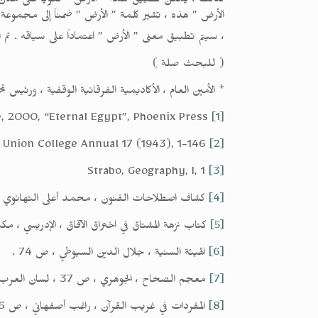
لذلك ، يمكن تطبيق كلمة ” الأرض ” لغوياً على مكان مل
الأرض ” هذه ، تشير كلمة ” الأرض ” ضمناً إلى مجموعة
، سيتم تطبيق معنى ” الأرض ” اعتماداً على سياقه . تم استخ
( للبحث صلة )
*
الأمين العام ، الأكاديمية الفرقانية الوقفية ، ورئيس ت
Montet, Pierre, 2000, “Eternal Egypt”, Phoenix Press
[1]
Lewy H., Lewy J., “The Origin of the Week and the Oldest West Asiatic Calendar”, The Hebrew Union College Annual 17 (1943), 1-146
[2]
Strabo, Geography, I, 1
[3]
[4]
كشاف اصطلاحات الفنون ، محمد أعلى التهانوي ، ص 307 ، التنبيه والإشراف ، المسعودي ، ص 
[5]
كتاب نزهة المشتاق في اختراق الآفاق ، الإدريسي ، 
[6]
الهيئة السنية ، جلال الدين السيوطي ، ص 74 .
[7]
معجم الصحاح ، الجوهري ، ص 37 ، لسان العرب ، ابن منظور ، ج 1 ، ص 87 ، تاج العروس ، الزبيدي ، ج 18 ، ص 226 .
[8]
المفردات في غريب القرآن ، راغب أصفهاني ، ص 16 .