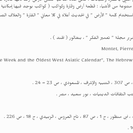
يئ بالخضرة والنباتات . فمن هذه الناحية تسمى الأرض أرضاً لأنها قادرة على 
 متنوعة من الأشياء : قطعة أرض وقارة وكواكب ( كواكب يوجد فيها إمكانية ل
دام كلمة ” الأرض ” في الحديث أعلاه في كلا معاني ” القارة ” والغلاف الصخري للأر
حرير مجلة ” تعمير الفكر ” ، بنغالور ( الهند ) .
23 – 24 .
مكتب الثقافات الدينيات ، بور سعيد ، مصر .