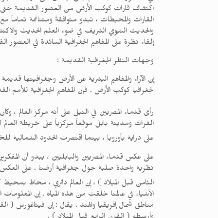
اكتشاف قارات كوكب الأرض من العصور القديمة حتى القر
القارات والمحيطات ، تبدو متوافقةً ومتناغمة تماماً مع 
والحديث النبوي الشريف في ضوء العلم الحديث والاكتش
إلقاء نظرة على المفاهيم الجغرافية السائدة في العصور ا
وجهات النظر الجغرافية القديمة :
إن الآراء والمفاهيم البشرية عن الأرض وجغرافيتها قدي
لجغرافيا كوكب الأرض . فإن المفاهيم الجغرافية للأمم ال
رأى قدماء المصريين في النيل على أنه مركز العالم ، وكا
الفرات ومدينة بابل موقعاً مركزياً على خريطة العالم للب
على دراية بأوروبا ، بينما اقتصرت الحدود الشمالية لل
على عكس قدماء المصريين والبابليين ، يبدو أن المفكري
نظرية واحدة صلبة حول جغرافية أرضنا . على العكس من
الثامن قبل الميلاد ) ، إن العالم دائري ، محاط بمحيط
الأشياء في عالمنا خلقت من هذه المياه . إن المعلوما
مناطق شمال إفريقيا والهند . يقال : إن فيثاغورس ( الق
وأرسطو ( القرن الرابع قبل الميلاد ) .