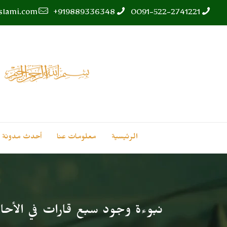
islami.com
919889336348+
0091-522-2741221
الرئيسية
معلومات عنا
أحدث مدونة
نبوءة وجود سبع قارات في الأحادي