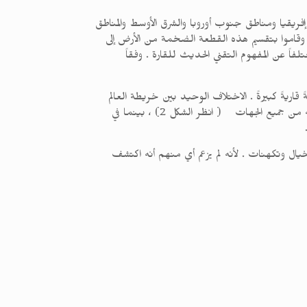
ن إفريقيا ومناطق جنوب أوروبا والشرق الأوسط والمناطق
، وقاموا بتقسيم هذه القطعة الضخمة من الأرض إلى
ً عن المفهوم التقني الحديث للقارة . وفقاً
افيا المصري الشهير بطليموس ( 100 – 170م ) محيطاً كبيراً ومنطقةً قاريةً كبيرةً . الاختلاف الوحيد بين خريطة العالم
لبطليموس هذه والخرائط اليونانية السابقة هو أنه في خريطة بطليموس ، كان البحر في المنتصف ، وكانت المنطقة القارية محاطةً به من جميع الجهات ( انظر الشكل 2) ، بينما في
يال وتكهنات . لأنه لم يزعم أي منهم أنه اكتشف