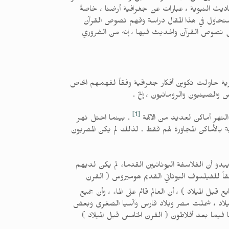
ديث النبوية ، عبارات عن جغرافية أرضنا ، خاصةً
ر . سنحاول في هذا المقال دراسة وفهم نصوص القرآن
يل نصوص القرآن والحديث فيها ، إنه من الضروري
شرية حاولت تكوين أفكار جغرافية وفقاً لفهمهم الخاص
س والصينيون والرومانيون ، إلخ .
[1]
 النهر أماكن لعديد من الآلهة
. بينما احتل نهر
اية بالأماكن المجاورة لهم فقط . لذلك لم يكن المصريون
بدو أن الفلاسفة اليونانيين القدماء لم يكن لديهم
ً للفيلسوف اليوناني القديم هوميروس ( القرن
ل الميلاد ) ، أن العالم قائم على الماء ، وأن جميع
 الميلاد ، شملت مصر وبلاد فارس وآسيا الصغرى وبعض
 فيما بعد أفلاطون ( القرن الخامس قبل الميلاد )