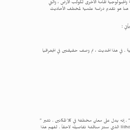
الجيولوجية الهامة الأخرى لكوكب الأرض ، والتي
فنا هنا هو تقديم دراسة علمية لمختلف الأحاديث
ً . في هذا الحديث ، تم وصف حقيقتين في الجغرافيا
 إنه يدل على معانٍ مختلفة في كلا المكانين . تشير ”
سبع أرضين ” إلى القارات السبع ، بينما تشير الصيغة المفردة ” الأرض ” إلى الطبقة العليا من كوكبنا ، أي الغلاف الصخري lithosphere الذي ستتم مناقشة تفاصيله لاحقاً . لفهم هذا