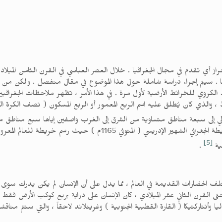
 أي تقدم في مجال الجغرافيا . خلال العصر العباسي في القرن الثامن الميلاد
 . سيتم إجراء دراسة شاملة حول هذا الموضوع في مقال منفصل . ولكن من المهم
ط الكروي للخرائط الأرضية لأول مرة . في هذا الأمر ، تظهر ملاحظات الجغرافيي
قط ، والذي كان يُطلق عليه اسم الربع المعمور أو الربع المسكون ( نصف الكرة 
إلى سبعة مناطق متساوية من الشرق إلى الغرب واصفين إياها سبع مناطق مناخي
فهم هذا الربع المعمور من الأرض بشكل واضح من خريطة الجغرافي الشهير الإ
[5]
ضية
.
مختلف الحضارات القديمة في العالم ، مما يدل على أن الإنسان لم يكن يدرك س
 القرن الثاني عشر الميلادي ، كان الإنسان على دراية بربع كوكب الأرض فقط ،
ليا وأنتاركتيكا ( القارة القطبية الجنوبية ) وغرينلاند لاحقاً ، والتي ستتم مناق