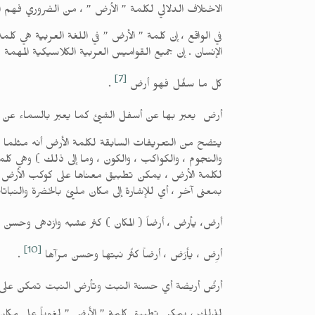
الاختلاف الدلالي لكلمة ” الأرض ” ، من الضروري فهم المع
في الواقع ، إن كلمة ” الأرض ” في اللغة العربية هي ك
الإنسان . إن جميع القواميس العربية الكلاسيكية المهمة تق
[7]
كل ما سفُل فهو أرض
.
أرض يعبر بها عن أسفل الشيئ كما يعبر بالسماء عن أ
يتضح من التعريفات السابقة لكلمة الأرض أنه مثلما تستخ
والنجوم ، والكواكب ، والكون ، وما إلى ذلك ) وهي كلم
لكلمة الأرض ، يمكن تطبيق معناها على كوكب الأرض ، وال
بمعنى آخر ، أي للإشارة إلى مكان مليئ بالخضرة والنباتا
أرض، يأرض ، أرضاً ( المكان ) كثر عشبه وازدهى وحسن 
[10]
أرِض ، يأرَض ، أرضاً كثُر نبتها وحسن مرآها
.
أرضٌ أريضة أي حسنة النبت وتأرض النبت تمكن على 