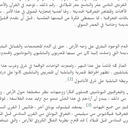
نين الثامن عشر والتاسع عشر الميلادي . رقم ذلك ، توجد في القرآن والأحا
الأبحاث والمفاهيم الجغرافية الحديثة ، ولها أهمية إعجازية قصوى في هذا الأم
افات الجغرافية ، مما سيعطي فكرةً عن قيمتها العلمية . قبل أن نقدم تحل
لقديمة وخاصةً في العصر النبوي .
مة قدم الوجود البشري على وجه الأرض . حتى إن أقدم المجتمعات والقبائل الب
قديمة التي وصلت إلينا كان من بينها المصريون والبابليون واليونانيون والهندو
ن العالم كله قائماً على هذا النهر ، واعتبرت الواحات الواقعة في شرق وغرب هذا
ابليين . تظهر الخرائط المصرية والبابلية أن المصريين والبابليين كانوا على در
[2]
خريطة البابلية على شرق الأناضول
.
ن والجغرافيين اليونانيين يحملون أفكاراً ووجهات نظر مختلفة حول الأرض . وي
 ذلك ، يبدو أن آراءهم في هذا الشأن تنمو مع تزايد عدد الفلاسفة . فوفقا
[3]
 كبير من جميع الجهات
. يعتقد فيلسوف يوناني آخر ، طاليس ( القرن السابع قب
ت الجغرافية لهيكاتيوس من ميليتس ، الجغرافي اليوناني من القرن السادس قبل
رن السادس قبل الميلاد ) قد اقترح نظرية الشكل الكروي للأرض ، والتي تبناها