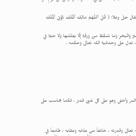
( قُلِ ٱللَّهُمَّ مَالِكَ ٱلْمُلْكِ تُؤْتِى ٱلْمُلْكَ
ِ وَمَا تَسْقُطُ مِنْ وَرَقَةٍ إِلَّا يَعْلَمُهَا وَلَا حَبَّةٍ فِي
لم السر وأخفى وهو على كل شيئ قدير ، فكما يحاسب على
قوته تعالى وقدرته ، خائفاً من عذابه وعقابه ، طامعاً في