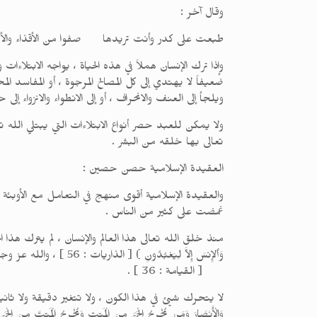
وقال آخر :
طبعت على كدر وأنت تريدها صفوا من الأقذاء والأك
وإذا ترك الإنسان هملاً في هذه الحياة ، يواجه الابتلاءا
ضعيفاً لا يهتدي إلى كل المصالح المرجوة ، أو المفاسد 
ويلجأ إلى العنف والانحراف ، أو إلى الانطواء والانزواء 
ولا يمكن للعبد حصر أنواع الابتلاءات التي يبتلي الله تع
تعالى بها خلقه من البشر .
العقيدة الإسلامية حصن حصين :
والعقيدة الإسلامية أقوى منهج في التعامل مع الأوبئة 
غمضت على كثير من الناس .
وَٱلإِنسَ إِلاَّ لِيَعْ
[ القيامة : 36 ] .
لا يتحرك شيئ في هذا الكون ، ولا تتغير دقيقة ولا ثانية من الزم