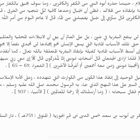
لسلام ، حينما حذره أبوه النبي من الكفر والكافرين ، وما سوف يحيق بالكفار
اذه من الهلاك ، فظن أن الجبال وحدها كافية لكي تنجيه من الغرق ، قال تعالى : ( وَه
لْكَافِرِينَ قَالَ سَآوِي إِلَى جَبَلٍ يَعْصِمُنِي مِنَ الْمَاءِ قَالَ لَا عَاصِمَ الْيَوْمَ مِنْ أَمْرِ اللَّهِ إِل
لن ينفع البشرية في شيئ ، بل على العالم أن يعي أن الابتلاءات المحلية والع
حتى تلك الأسباب المادية التي يسعى الإنسان نحو إيجادها لن تجدي نفعاً إلا بح
 أبسط الأسباب المادية كفيلة بإنقاذ البشرية المتعلقة بالله تعالى ، كما أن
لْجَمْعَانِ قَالَ أَصْحَابُ مُوسَى إِنَّا لَمُدْرَكُونَ قَالَ كَلَّا إِنَّ مَعِيَ رَبِّي سَيَهْدِينِ
َأَنْجَيْنَا مُوسَى وَمَنْ مَعَهُ أَجْمَعِينَ ثُمَّ أَغْرَقْنَا الْآخَرِينَ ) [ الشعراء :61 – 65 ] .
بيل الوحيد إلى إنقاذ هذا الكون من الكوارث التي تتهدده ، وعلى الأمة الإسل
ى السير على هذا النهج الذي جاء به الرسول محمد صلى الله عليه وسلم ، من
 ( وَمَا أَرْسَلْنَاكَ إِلَّا رَحْمَةً لِلْعَالَمِينَ ) [ الأنبياء : 107 ] .