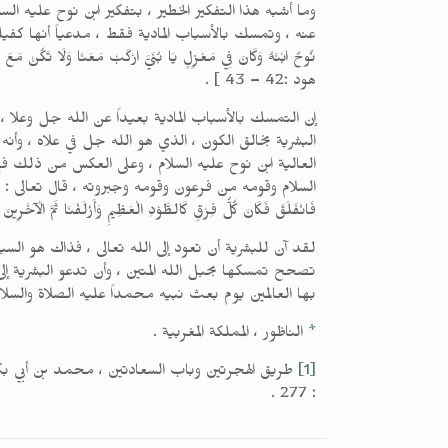
وما أشبه هذا التفكير الخطير ، بتفكير ابن نوح عليه ا
عنه ، وتمسك بالأسباب المادية فقط ، مدعياً أنها كفيلة بإنق
نُوحٌ ابْنَهُ وَكَانَ فِي مَعْزِلٍ يَا بُنَيَّ ارْكَبْ مَعَنَا وَلَا تَكُنْ مَعَ ا
هود :42 – 43 ] .
إن التمسك بالأسباب المادية بعيداً عن الله جل وعلا ، 
البشرية بخالق الكون ، الذي هو الله جل في علاه ، وأنه 
العالية ابن نوح عليه السلام ، وعلى العكس من ذلك فإن
السلام وقومه من فرعون وقومه وجبروته ، قال تعالى : ( فَلَمَّا تَرَاءَى ا
فَانْفَلَقَ فَكَانَ كُلُّ فِرْقٍ كَالطَّوْدِ الْعَظِيمِ وَأَزْلَفْنَا ثَمَّ الْآخَرِينَ و
لقد آن للبشرية أن تعود إلى الله تعالى ، فذاك هو الس
تصحح تمسكها بحبل الله المتين ، وأن تدعو البشرية إل
بها العالمين يوم بعث نبيه محمداً عليه الصلاة والسلام فقال سبحانه :
*
الناظور ، المملكة المغربية .
[1]
: 277 .