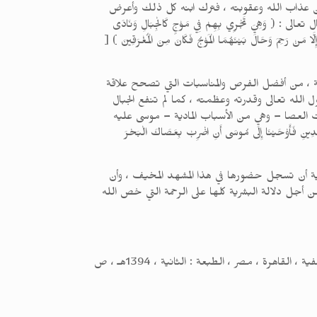
 من عذاب الله وعقوبته ، فترك ابنه كل ذلك وأعرض
ِيَ تَجْرِي بِهِمْ فِي مَوْجٍ كَالْجِبَالِ وَنَادَى
َّا مَنْ رَحِمَ وَحَالَ بَيْنَهُمَا الْمَوْجُ فَكَانَ مِنَ الْمُغْرَقِينَ ) [
المية ، من أفضل الفرص والمناسبات التي تصحح علاقة
ول الله تعالى وقدرته وعظمته ، كما لم تنفع الجبال
قذت العصا – وهي من الأسباب المادية – موسى عليه
 فَأَوْحَيْنَا إِلَى مُوسَى أَنِ اضْرِبْ بِعَصَاكَ الْبَحْرَ
امية أن تسجل حضورها في هذا المشهد المخيف ، وأن
 أجل دلالة البشرية كلها على الرحمة التي خص الله
طريق الهجرتين وباب السعادتين ، محمد بن أبي بكر بن أيوب بن سعد شمس الدين ابن قيم الجوزية ( المتوفى : 751هـ ) ، دار السلفية ، القاهرة ، مصر ، الطبعة : الثانية ، 1394هـ ، ص