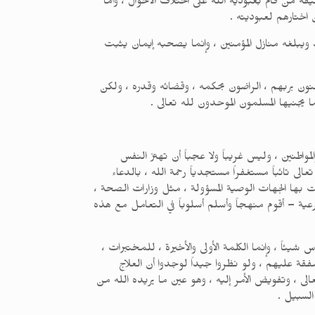
قيقة من قام بعبودية الله على اختلاف الأحوال ، وأما
اختارهم لعبوديته .
د ويبلغه منازل المؤمنين ، وإنما يصحبه إيمان يثبت
ؤمنون بربهم ، الراضون بحكمه ، وقضائه وقدره ، ولكن
ا يجنيها المسلمون الموحدون لله تعالى .
قلق لجميع الدول والهيئات والمواطنين ، وليس غريباً ولا عجباً أن تهتز النفس
الى تائباً مستغفراً مستجدياً رحمة الله ، بالدعاء
لت بها الجهات الوصية المسؤولة ، مثل وزارات الصحة ،
عية – أقوم منهجاً وأسلم أسلوباً في التعامل مع هذه
ئاً ، وإنما الكلمة الأولى والأخيرة ، للمختبرات ،
فقة عليهم ، ولو نظروا جيداً لوجدوا أن العلاج
الى ، وتفويض الأمر إليه ، وهو عين ما يريده الله من
السبيل .