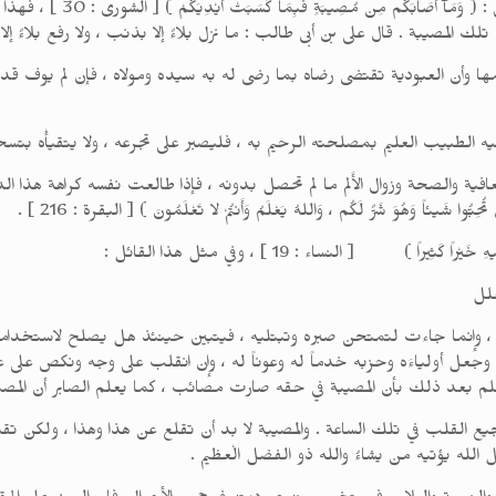
الخامس : شهود ترتبها عليه بذنب
المصيبة . قال على بن أبى طالب : ما نزل بلاءٌ إلا بذنب ، ولا رفع بلاءٌ إلا 
مها وأن العبودية تقتضى رضاه بما رضى له به سيده ومولاه ، فإن لم يوف قدر 
إليه الطبيب العليم بمصلحته الرحيم به ، فليصبر على تجرعه ، ولا يتقيأْه بت
لعافية والصحة وزوال الأَلم ما لم تحصل بدونه ، فإذا طالعت نفسه كراهة هذا الد
ُوا شَيئاً وَهُوَ شَرٌّ لَكُم ، وَاللهُ يَعْلَمُ وَأَنتُمْ لا تَعْلَمُونَ ) [ البقرة : 216 ] .
َثِيراً ) [ النساء : 19 ] ، وفي مثل هذا القائل :
لل
له ، وإنما جاءت لتمتحن صبره وتبتليه ، فيتبين حينئذ هل يصلح لاستخدامه
 وجعل أولياءَه وحزبه خدماً له وعوناً له ، وإن انقلب على وجه ونكص على
يعلم بعد ذلك بأن المصيبة في حقه صارت مصائب ، كما يعلم الصابر أن المص
تشجيع القلب في تلك الساعة . والمصيبة لا بد أن تقلع عن هذا وهذا ، ولكن تقلع
ل الله يؤتيه من يشاءُ والله ذو الفضل الْعظيم .