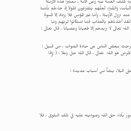
به كشف الغمة عنه وعن الأمة ، معتبراً هذه الأوبئة
رَّاءِ لَعَلَّهُمْ يَتَضَرَّعُونَ فَلَوْلَا إِذْ جَاءَهُمْ بَأْسُنَا
أنعام : 42 – 43 ] ، فالمسلم المستسلم لربه ، يلجأ إلى التضرع عند نزول الأوبئة ، وأما غير المؤمن فلا يزداد إلا قسوةً
َذْنَاهُمْ بِالْعَذَابِ فَمَا اسْتَكَانُوا لِرَبِّهِمْ وَمَا
ْ فِيهِ مُبْلِسُونَ ) [ المؤمنون : 75 – 77 ] . بل إن هؤلاء كل ما يأتيهم من الله تعالى لا يزيدهم إلا طغياناً وعصياناً ، قال تعالى :
ات خرجت ببعض الناس عن جادة الصواب ، من قبيل :
 هو الله تعالى ، قال الله جل وعلا : ( وَإِذَا
على البلاء ينشأُ من أسباب عديدة :
مور بأداء حق الله وعبوديته عليه في تلك البلوى ، فلا