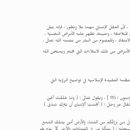
 ، لأن العقل الإنساني مهما علا وتطور ، فإنه يبقى
ن المتلاحقة ، وحينئذ تظهر عليه الأمراض النفسية ،
 والاعتقاد ، والمعصوم من البشر من عصمه الله تعالى .
 والأمراض من تلك الابتلاءات التي يختبر ويمتحن الله
 عظمة العقيدة الإسلامية في توضيح الرؤية التي
منذ خلق الله تعالى هذا العالم والإنسان ، لم يترك هذا الخلق عبثاً ولا سدىً ، والله تعالى يقول : ( أَفَحَسِبْتُمْ أَنَّمَا خَلَقْنَاكُمْ عَبَثاً ) [ المؤمنون : 115 ] ، ويقول تعالى : ( وَمَا خَلَقْتُ ٱلْجِنَّ
ق البارئ ، فقال عز وجل : ( أَيَحْسَبُ ٱلإِنسَانُ أَن يُتْرَكَ سُدًى )
مْ مِنَ السَّمَاءِ وَالْأَرْضِ أَمَّنْ يَمْلِكُ السَّمْعَ
الْمَيِّتِ وَيُخْرِجُ الْمَيِّتَ مِنَ الْحَيِّ وَمَنْ يُدَبِّرُ الْأَمْرَ فَسَيَقُولُونَ اللَّهُ فَقُلْ أَفَلَا تَتَّقُونَ ) [ يونس : 31 ] . وقال سبحانه : ( يَسْأَلُهُ مَنْ فِي السَّمَاوَاتِ وَالْأَرْضِ كُلَّ يَوْمٍ هُوَ