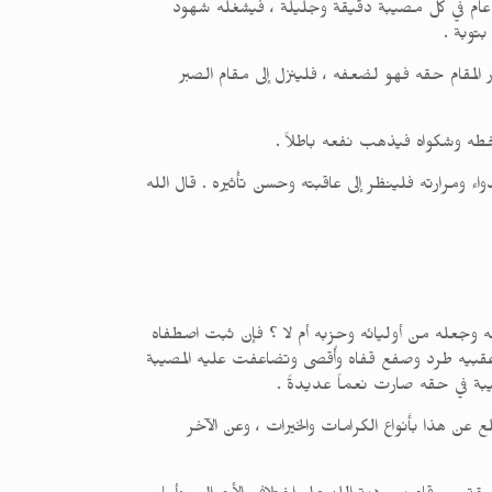
ه ، كما قال الله تعالى : ( وَمَآ أصَابَكُم مِن مُصِيبَةٍ فَبِمَا كَسَبَتْ أَيْدِيَكُمْ ) [ الشورى : 30 ] ، فهذا عام في كل مصيبة دقيقة وجليلة ، فيشغله شهود
بتوبة .
المقام حقه فهو لضعفه ، فلينزل إلى مقام الصبر
سخطه وشكواه فيذهب نفعه باطلاً .
واء ومرارته فلينظر إلى عاقبته وحسن تأْثيره . قال الله
 وجعله من أوليائه وحزبه أم لا ؟ فإن ثبت اصطفاه
 عقبيه طرد وصفع قفاه وأُقصى وتضاعفت عليه المصيبة
يبة في حقه صارت نعماً عديدةً .
 عن هذا بأَنواع الكرامات والخيرات ، وعن الآخر