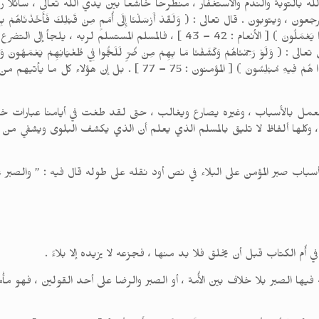
له بالتوبة والندم والاستغفار ، منطرحاً خاشعاً بين يدي الله تعالى ، سائلاً ر
ل تعالى : ( وَلَقَدْ أَرْسَلْنَا إِلَى أُمَمٍ مِنْ قَبْلِكَ فَأَخَذْنَاهُمْ بِالْبَأْسَاءِ وَالضَّ
تَضَرَّعُوا وَلَكِنْ قَسَتْ قُلُوبُهُمْ وَزَيَّنَ لَهُمُ الشَّيْطَانُ مَا كَانُوا يَعْمَلُونَ ) [ ال
َحِمْنَاهُمْ وَكَشَفْنَا مَا بِهِمْ مِنْ ضُرٍّ لَلَجُّوا فِي طُغْيَانِهِمْ يَعْمَهُونَ وَلَقَدْ أَخ
يَتَضَرَّعُونَ حَتَّى إِذَا فَتَحْنَا عَلَيْهِمْ بَابًا ذَا عَذَابٍ شَدِيدٍ إِذَا هُم
، والعمل بالأسباب ، وغيره يصارع ويغالب ، حتى لقد طغت في أيامنا عبار
 وكلها ألفاظ لا تليق بالمسلم الذي يعلم أن الذي يكشف البلوى ويشفي من المرض
أسباب صبر المؤمن على البلاء في نص أود نقله على طوله قال فيه : ” والصبر 
 أُم الكتاب قبل أن يخلق فلا بد منها ، فجزعه لا يزيده إلا بلاءً .
يها الصبر بلا خلاف بين الأُمة ، أو الصبر والرضا على أحد القولين ، فهو مأْ