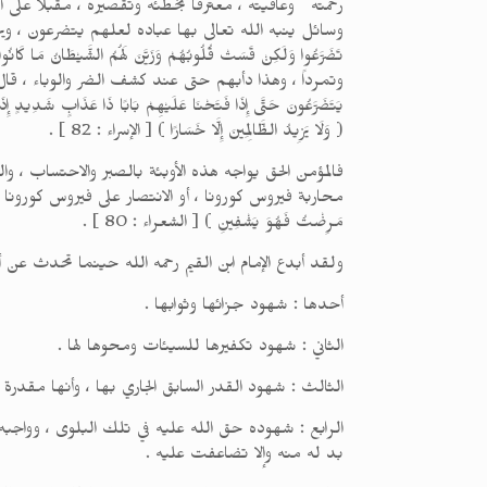
رحمته وعافيته ، معترفاً بخطئه وتقصيره ، مقبلاً على ال
وسائل ينبه الله تعالى بها عباده لعلهم يتضرعون ، ويرجعون ، ويتوبون . قا
وتمرداً ، وهذا دأبهم حتى عند كشف الضر والوباء ، قال تعالى : ( وَلَوْ ر
( وَلَا يَزِيدُ الظَّالِمِينَ إِلَّا خَسَارًا ) [ الإسراء : 82 ] .
فالمؤمن الحق يواجه هذه الأوبئة بالصبر والاحتساب 
محاربة فيروس كورونا ، أو الانتصار على فيروس كورونا ،
مَرِضْتُ فَهُوَ يَشْفِينِ ) [ الشعراء : 80 ] .
ولقد أبدع الإمام ابن القيم رحمه الله حينما تحدث عن 
أحدها : شهود جزائها وثوابها .
الثاني : شهود تكفيرها للسيئات ومحوها لها .
الثالث : شهود القدر السابق الجاري بها ، وأنها مقدرة في
الرابع : شهوده حق الله عليه في تلك البلوى ، وواجبه ف
بد له منه وإلا تضاعفت عليه .