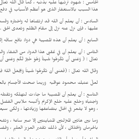
هذا السبب بالاستغفار الذى هو أعظم الأسباب في دفع تلك 
السادس : أن يعلم أن الله قد ارتضاها له واختاره وقس
عليها ، فإن نزل عنه نزل إلى مقام الظلم وتعدى الحق .
السابع : أن يعلم أن هذه المصيبة هي دواءٌ نافع ساقه 
الثامن : أن يعلم أن في عُقبى هذا الدواءِ من الشفاءِ وا
تعالى : ( وَعَسَى أَن تَكْرَهُوا شَيئاً وَهُوَ خَيْرٌ لَكُمْ وعَسَى أَن تُحِبّ
وقال الله تعالى : (فَعَسَى أَنْ تَكْرَهُوا شَيئاً وَيَجْعَلَ اللهُ فِيهِ خَيْراً ك
لعلّ عتبك محمود عواقبه وربما صحت الأجسام بالع
التاسع : أن يعلم أن المصيبة ما جاءَت لتهلكه وتقت
واجتباه وخلع عليه خلع الإكرام وأَلبسه ملابس الفضل
، وهو لا يشعر في الحال بتضاعفها وزيادتها ، ولكن س
وما بين هاتين المنزلتين المتباينتين إلا صبر ساعة ، و
بالحرمان والخذلان ، لأن ذلك تقدير العزيز العليم ، وفض