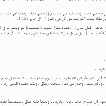
 من يشاء ، ويذل فيه من يشاء ، ويؤتيه من يشاء ، وينزعه ممن يشاء ، فقال جل وعلا: 
ن تَشَآءُ بِيَدِكَ ٱلْخَيْرُ إِنَّكَ عَلَىٰ كُلِّ شَيْءٍ قَدِيرٌ ) [ آل عمران : 26 ] .
 ( وَعِنْدَهُ مَفَاتِحُ الْغَيْبِ لَا يَعْلَمُهَا إِلَّا هُوَ وَيَعْلَمُ مَا فِي الْبَرِّ وَالْبَحْر
 وحدانية الله تعالى وحكمه .
ـد
 الواحــد
ا لا تخفى عليه الأمراض الخفية وما يسمى اليوم بالفيروسات ، فالله تعالى يع
، وبأكثر منها ، ويختبر من يشاء سبحانه وتعالى ، وتلك عقيدة المؤمن بربه .
؛ سواءً كان عاماً أم خاصاً ، فإنه يزداد إيماناً وتعلقاً بالله تعالى ، مستسلماً ل