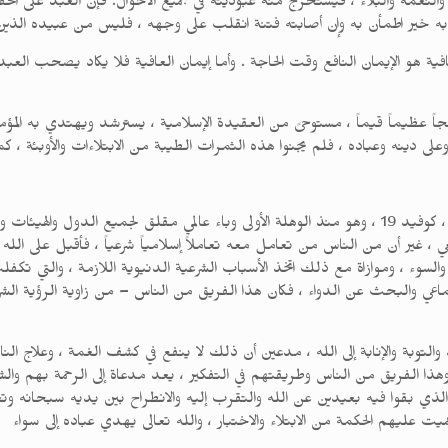
 ، والنعمة والبلاء ، فيستخرج منه عبوديته في جميع الأحوال. فإن العبد على الح
ابه خير اطمأن به وإن أصابته فتنة انقلب على وجهه ، فليس من عبيده الذين 
فية هو الإيمان النافع وقت الحاجة . وأما إيمان العافية فلا يكاد يصحب العب
نهجاً عظيماً قيماً ، مستوحىً من العقيدة الإسلامية ، يسترشد ويهتدي به الم
على دينه وعباده ، فلم يجنوا هذه الثمرات الطيبة من الابتلاءات والأوبئة ، كم
شهد العالم هذا العام وباءً مثيراً ، يسمى فيروس كورونا ، كوفيد 19 ، وهو منذ الوهلة الأولى وباء عالمي م
ي ، غير أن من الناس من تعامل معه تعاملاً إسلامياً شرعياً ، فأقبل على الله تع
السوء ، وموازاة مع ذلك اتخذ الأسباب الشرعية الدنيوية اللازمة ، والتي تكف
ماعي والبحث عن الدواء ، فكان هذا الفريق من الناس – من زاوية الرؤية الشر
ة والإنابة إلى الله ، مدعين أن ذلك لا ينفع في كشف الغمة ، وعلاج الناس شي
وهذا الفريق من الناس وطريقتهم في التفكير ، يعد مدعاة إلى الرحمة بهم والش
 الذي بقوا فيه بعيدين عن الله والتقرب إليه والانطراح بين يديه سبحانه وتع
ت عليهم الحكمة من الابتلاء والاختبار ، والله تعالى يهدي عباده إلى سواء 