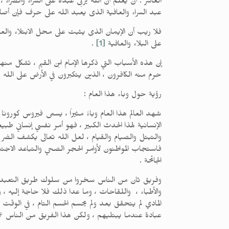
العاشر : أن يعلم أن الله يربى عبده على السراء والضراء
عبد السراء والعافية الذى يعبد الله على حرف فإن أص
فلا ريب أن الإيمان الذى يثبت على محل الابتلاء والعا
على البلاء والعافية
[1]
.
إن هذه الأسباب التي ذكرها الإمام ابن القيم ، تشكل م
حرم منه الكافرون ، الذين يتكبرون في الأرض على الله و
رؤية حول وباء هذا العام :
الإنسانية لهذا الحدث الكبير ، فهو أمر نفسي إنساني طبيع
والتبتل والصيام والقيام ، لعل الله تعالى يكشف الضر و
فاستجاب المواطنون لأوامر الحجر الصحي والتباعد الاجت
الجائحة .
وفريق ثان من الناس سخروا من سلوك طريق التعبد والتوب
والأطباء ، واللقاحات ، وما عدا ذلك فلا حاجة إليه ، 
المادي لم يتحقق بعد ولم يحسم الحسم التام ، في الوقت
عبادة عندما يبتليهم ، ولكن هذا الفريق من الناس عمي