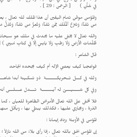
فِي شَأْنٍ ) [ الرحمن : 29 ] .
والمؤمن موقن تمام اليقين أن هذا الملك لله تعالى ، يعز فيه
مَن تَشَآءُ وَتَنزِعُ ٱلْمُلْكَ مِمَّنْ تَشَآءُ وَتُعِزُّ مَن تَشَآءُ وَتُذِلُّ مَ
والله تعالى لا يخفى عليه ما يحدث في ملك هو سبحانه خالقه ، فقال تعالى :
ظُلُمَاتِ الْأَرْضِ وَلَا رَطْبٍ وَلَا يَابِسٍ إِلَّا فِي كِتَابٍ مُبِينٍ ) [ الأنعام : 59 ] ، بل إن كل حركة وسكنة في هذا الكون مهما دقت أو جلت ، تدل على
قال الشاعر :
فواعجبا كيف يعصي الإله أم كيف يجحده الجاحد
ولله في كـــل تــحريكـــــــــة ذو تسكـينة أبدا شاهـــ
وفي كل شـــــيــــئ له آيـــــــــة تــــدل عــــلـــى أنه
فلا تخفى على الله تعالى الأمراض الظاهرة للعيان ، كم
الذرة ، ويجازي عليها ، فكذلك يبتلي بها ، وبأقل منها 
المؤمن في الأوبئة يزداد إيمانا :
إن المؤمن الحق بالله تعالى ، إذا رأى بلاءً من الله نازلاً 