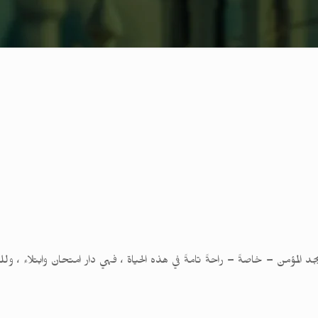
 يجد المؤمن – خاصةً – راحةً تامةً في هذه الحياة ، فهي دار امتحان وابتلاء ، 