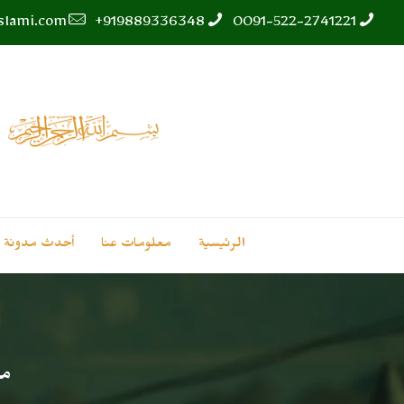
islami.com
919889336348+
0091-522-2741221
الرئيسية
معلومات عنا
أحدث مدونة
من