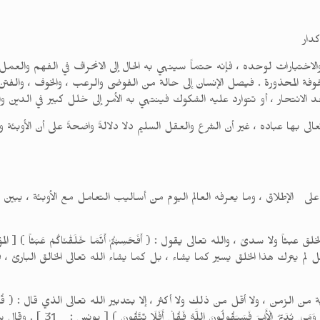
دار
ت والاختبارات لوحده ، فإنه حتماً سينهي به الحال إلى الانحراف في الفهم والعمل
المخوفة المحذورة . فيصل الإنسان إلى حالة من الفوضى والرعب ، والخوف ، والفت
إلى حد الانتحار ، أو تتوارد عليه الشكوك فينتهي به الأمر إلى خلل كبير في الدين
الى بها عباده ، غير أن الشرع والعقل السليم دلا دلالةً واضحةً على أن الأوبئة
على الإطلاق ، وما يعرفه العالم اليوم من أساليب التعامل مع الأوبئة ، يبين
بُدُونِ ) [ الذاريات : 56 ] ، والله عز وجل لم يترك هذا الخلق يسير كما يشاء ، بل كما يشاء الله تعالى الخال
ن ، ولا أقل من ذلك ولا أكثر ، إلا بتدبير الله تعالى الذي قال : ( قُلْ مَنْ يَرْزُقُكُ
وَالْأَبْصَارَ وَمَنْ يُخْرِجُ الْحَيَّ مِنَ 