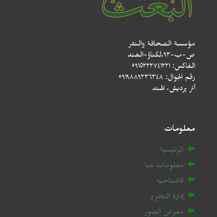
مؤسسة الصحافة والنشر
ص-ب-۹۳،لکناؤ-الھند
الفاكس: ٩١٥٢٢٢٧٤١٢٢١+
رقم الجوال: ٩١٩٨٨٩٣٣٦٣٤٨+
أتر پردیش، الهند
معلومات
الرئيسية
معلومات عنا
الافتتاحية
إدارة التحرير
معرض الصور