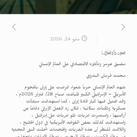
مايو 24, 2026
صور وأوضاع :
مضيق هرمز وتأثيره الاقتصادي على العالم الإنساني
محمد فرمان الندوي
شهد العالم الإنساني حرباً شعواء فرضت على إيران بالهجوم
الأمريكي – الإسرائيلي الكبير المباغت صباح 28/ فبراير 2026م ،
وقد اغتيل فيها كبار قادة إيران ، كما استهدفت منشآت
عسكرية وثكنات سكانية ، فكان رد الفعل الإيراني دفاعاً عن
أراضيها ، واستمرت ضربات تلو ضربات على إسرائيل ،
واستهدفت كذلك بعض القواعد الأمريكية في دول الخليج ،
واللافت للنظر أن هذه الضربات والهجمات شملت البنى التحتية