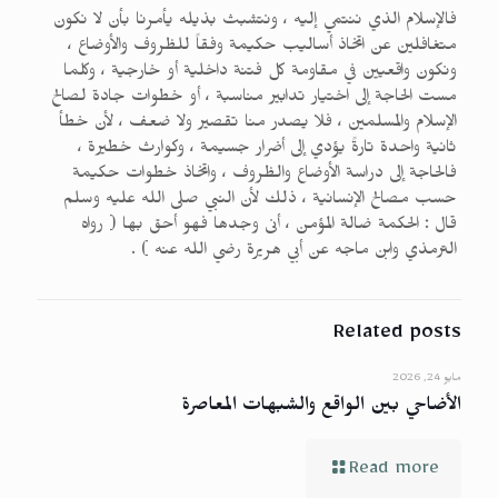
فالإسلام الذي ننتمي إليه ، ونتشبث بذيله يأمرنا بأن لا نكون
متغافلين عن اتخاذ أساليب حكيمة وفقاً للظروف والأوضاع ،
ونكون واقعيين في مقاومة كل فتنة داخلية أو خارجية ، وكلما
مست الحاجة إلى اختيار تدابير مناسبة ، أو خطوات جادة لصالح
الإسلام والمسلمين ، فلا يصدر منا تقصير ولا ضعف ، لأن خطأ
ثانية واحدة تارةً يؤدي إلى أضرار جسيمة ، وكوارث خطيرة ،
فالحاجة إلى دراسة الأوضاع والظروف ، واتخاذ خطوات حكيمة
حسب مصالح الإنسانية ، ذلك لأن النبي صلى الله عليه وسلم
قال : الحكمة ضالة المؤمن ، أنى وجدها فهو أحق بها ( رواه
الترمذي وابن ماجه عن أبي هريرة رضي الله عنه ) .
Related posts
مايو 24, 2026
الأضاحي بين الواقع والشبهات المعاصرة
Read more