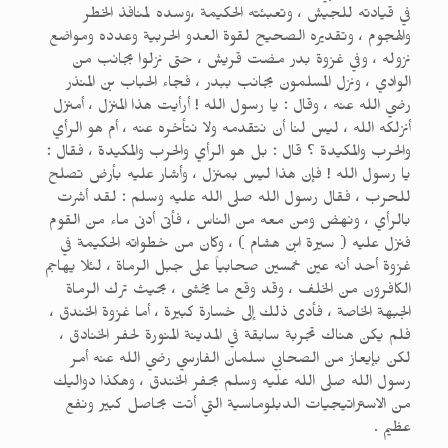
في قيادته للجيش ، وتعبئته الحكيمة ،وسده لمنافذ الخطر
والهجوم ، وتقديره الصحيح لقوة العدو الحربية وعدده ومواضع
نزوله ، وفي غزوة بدر مضت قريش ، حتى نزلوا بجانب من
الوادي ، ونزل المسلمون بجانب ببدر ، فجاء الحباب بن المنذر
رضي الله عنه ، وقال : يا رسول الله ! أرأيت هذا المنزل ، أمنزل
أنزلكه الله ، ليس لنا أن نتقدمه ولا نتأخره عنه ، أم هو الرأي
والحرب والمكيدة ؟ قال : بل هو الرأي والحرب والمكيدة ، فقال :
يا رسول الله ! فإن هذا ليس بمنزل ، وأشار عليه بأرض تصلح
للحرب ، فقال رسول الله صلى الله عليه وسلم : لقد أشرت
بالرأي ، ونهض ومن معه من الناس ، فأتى أدنى ماء من القوم
فنزل عليه ( سيرة ابن هشام ) ، وكان من خطواته الحكيمة في
غزوة أحد أنه عين خمسين صحابياً على جبل الرماة ، لئلا يهاجم
الكافرون من الخلف ، وقد وقع ما يخشى ، بحيث ترك الرماة
الجبهة الخاصة ، فأدى ذلك إلى خسارة كبيرة ، أما غزوة الخندق ،
فلم يكن هناك تجربة سابقة في المدينة المنورة لحفر الخنادق ،
لكن بإيعاز من الصحابي سلمان الفارسي رضي الله عنه أمر
رسول الله صلى الله عليه وسلم بحفر الخندق ، وهكذا دواليك
من الاستراتيجيات الدبلوماسية التي أتت بحاصل كبير ونفع
عظيم .