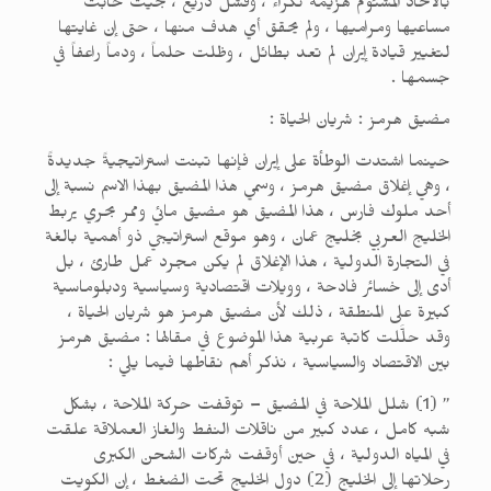
بالاتحاد المشئوم هزيمة نكراء ، وفشل ذريع ، بحيث خابت
مساعيها ومراميها ، ولم يحقق أي هدف منها ، حتى إن غايتها
لتغيير قيادة إيران لم تعد بطائل ، وظلت حلماً ، ودماً راعفاً في
جسمها .
مضيق هرمز : شريان الحياة :
حينما اشتدت الوطأة على إيران فإنها تبنت استراتيجيةً جديدةً
، وهي إغلاق مضيق هرمز ، وسمي هذا المضيق بهذا الاسم نسبة إلى
أحد ملوك فارس ، هذا المضيق هو مضيق مائي وممر بحري يربط
الخليج العربي بخليج عمان ، وهو موقع استراتيجي ذو أهمية بالغة
في التجارة الدولية ، هذا الإغلاق لم يكن مجرد عمل طارئ ، بل
أدى إلى خسائر فادحة ، وويلات اقتصادية وسياسية ودبلوماسية
كبيرة على المنطقة ، ذلك لأن مضيق هرمز هو شريان الحياة ،
وقد حلَّلت كاتبة عربية هذا الموضوع في مقالها : مضيق هرمز
بين الاقتصاد والسياسية ، نذكر أهم نقاطها فيما يلي :
” (1) شلل الملاحة في المضيق – توقفت حركة الملاحة ، بشكل
شبه كامل ، عدد كبير من ناقلات النفط والغاز العملاقة علقت
في المياه الدولية ، في حين أوقفت شركات الشحن الكبرى
رحلاتها إلى الخليج (2) دول الخليج تحت الضغط ، إن الكويت