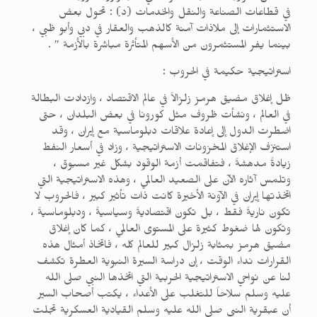
في قطاعات الصناعة والنقل والخدمات (د) : تحول بعض
الاستثمارات إلى ملاذات آمنة كالذهب والعقار في دبي وأبو ظبي ،
بينما يفر المستثمرون من الأسهم المتأثرة مباشرة بالأزمة ” .
استراتيجية حكيمة في الحروب :
ظل إغلاق مضيق هرمز زلزالاً في عالم الاقتصاد ، وازدادت البطالة
في العالم ، ونشأت ظروف مثل كورونا في بعض البلدان ، حتى
اضطرت الدول إلى إعادة علاقات دبلوماسية مع إيران ، وقد
استنزف الإغلاق المخزونات الاستراتيجية ، وزاد في أسعار النفط
زيادةً مدهشةً ، فتفاقمت أزمة الوقود بشكل غير مسبوق ،
وتلمس آثاره الآن على الصعيد العالمي ، وهذه الاستراتيجية التي
اتخذتها إيران في الآونة الأخيرة كانت ذات تأثير كبير ، فالحروب لا
تكون ناريةً فقط ، بل تكون اقتصاديةً وسياسيةً ، ودبلوماسيةً ،
وتكون لها ضغوط كثيرة على المستوى العالمي ، كما كان إغلاق
مضيق هرمز بمثابة زلزال كبير للعالم كله ، فاتخاذ أمثال هذه
القرارات نداء الوقت ، إن دراسة السيرة النبوية العطرة تكشف
لنا عن نواحي الاستراتيجية الحربية التي اتخذها النبي صلى الله
عليه وسلم سلاحاً للتغلب على الأعداء ، يكتب أصحاب السير
أن عبقرية النبي صلى الله عليه وسلم القيادية العسكرية تجلت