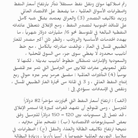
رغم امتلاكها موانئ ونقل نفط مستقلاً تتأثر بارتفاع أسعار النفط
واضطرابات الأسواق العالمية ، ما يضغط على الاقتصاد العالمي
ويزيد تكاليف التصدير (3) والعراق يعتمد بشكل شبه كامل
على المنافذ الجنوبية لتصدير النفط ، ومع الإغلاق تتعطل عائداته
النفطية البالغة في المتوسط نحو 6/ مليارات دولار شهرياً ، ما
يهدد الخدمات الأساسية والرواتب ، وقطر ثاني أكبر مصدر للغاز
الطبيعي المسال في العالم ، توقفت صادراته بالكامل ، مع خط
أنابيب محدود لا يغطي سوى جزء من السوق المحلية ،
والسعودية والإمارات تمتلكان خطوط أنابيب بديلة ، لكنها لا
تكفي لتعويض عشرات الملايين من البراميل التي تمر عبر المضيق
يومياً (4) التأثيرات العالمية : مضيق هرمز يمر عبره حوالي ربع
إنتاج النفط العالمي ، و 3 في المائة من تجارة الغاز الطبيعي المسال ،
ونقص في الإمدادات سيؤدي إلى :
(الف) : ارتفاع أسعار النفط التي تجاوزت مؤخراً 82 دولاراً
للبرميل ، ومن المتوقع أن تشهد قفزات كبيرة إذا استمر الإغلاق
، قد تصل إلى مستويات بين 120 – 150 دولاراً للبرميل وفق
بعض السيناريوهات الاقتصادية (ب) : تضخم عالمي متزايد ،
نتيجة ارتفاع تكاليف الطاقة والغذاء والنقل (ج) : اضطرابات في
سلاسل التوريد العالمية خصوصاً في آسيا وأوربا ، وزيادة البطالة