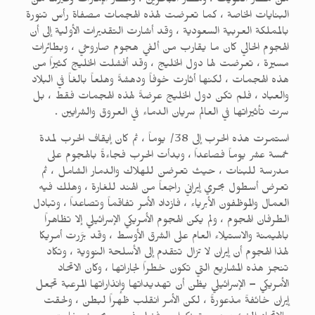
من مطار الكويت ، ومطار البحرين ، ومطار الإمارات وغيرها من
البنايات الخاصة ، كما تعرضت لهذه الهجمات مصفاة رأس تنورة
بالمملكة العربية السعودية ، وقد أشارت التقديرات الأولية إلى أن
الهجوم الحالي كان ما يقارب من ألفي هجوم صاروخي ، وبطائرات
مسيرة ، تعرضت لها دول الخليج ، وقد أفشلت الخليج كثيراً من
هذه الهجمات ، لكنها أثارت خوفاً ودهشةً وهلعاً بالغاً في البلاد
والعباد ، فلم تكن دول الخليج عرضةً لهذه الهجمات فقط ، بل
سرت تأثيراتها في العالم سريان الدماء في العروق والشرايين .
استمرت هذه الحرب إلى 38/ يوماً ، ثم كان إيقاف الحرب لمدة
خمسة عشر يوماً فصاعداً ، وبدأت الحرب فجاءةً بالهجوم على
مدرسة للبنات ، حيث تعرضن للهلاك والدمار الشامل ، ثم
تعرض أسطول بحري إيراني راجعاً من الهند للغارة ، وهلك فيه
العمال والموظفون الأبرياء ، فازداد الأمر تفاقماً وتصاعداً ، وتبادل
الطرفان الهجوم ، ولم يكن الهجوم الأمريكي الإسرائيلي إلا تظاهراً
بالهيمنة والاستيلاء العام على الشرق الأوسط ، وقد برَّرت أمريكا
لهذا الهجوم أن إيران لا تزال تتقدم إلى الأسلحة النووية ، وتكاد
تنجز هذه المشاريع التي تكون خطراً لجاراتها ، وكان الاتحاد
الأمريكي – الإسرائيلي يظن أن تهديداتها وإنذاراتها المرعبة تجعل
إيران خائفةً مذعورةً ، لكن الأمر انقلب ظهراً لبطن ، ولحقت