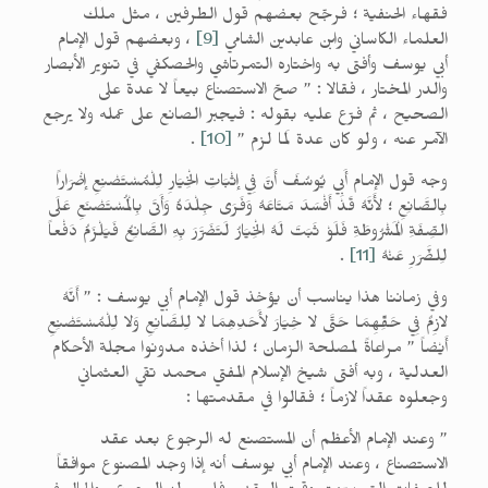
فقهاء الحنفية ؛ فرجّح بعضهم قول الطرفين ، مثل ملك
العلماء الكاساني وابن عابدين الشامي
[9]
، وبعضهم قول الإمام
أبي يوسف وأفتى به واختاره التمرتاشي والحصكفي في تنوير الأبصار
والدر المختار ، فقالا : ” صحّ الاستصناع بيعاً لا عدة على
الصحيح ، ثم فرّع عليه بقوله : فيجبر الصانع على عمله ولا يرجع
الآمر عنه ، ولو كان عدة لَما لزم ”
[10]
.
وجه قول الإمام أَبِي يُوسُفَ أَنَّ فِي إثْبَاتِ الْخِيَارِ لِلْمُسْتَصْنِعِ إضْرَاراً
بِالصَّانِعِ ؛ لأَنَّهُ قَدْ أَفْسَدَ مَتَاعَهُ وَفَرَى جِلْدَهُ وَأَتَى بِالْمُسْتَصْنَعِ عَلَى
الصِّفَةِ الْمَشْرُوطَةِ فَلَوْ ثَبَتَ لَهُ الْخِيَارُ لَتَضَرَّرَ بِهِ الصَّانِعُ فَيَلْزَمُ دَفْعاً
لِلضَّرَرِ عَنْهُ
[11]
.
وفي زماننا هذا يناسب أن يؤخذ قول الإمام أبي يوسف : ” أَنَّهُ
لازِمٌ فِي حَقِّهِمَا حَتَّى لا خِيَارَ لأَحَدِهِمَا لا لِلصَّانِعِ وَلا لِلْمُسْتَصْنِعِ
أَيْضاً ” مراعاةً لمصلحة الزمان ؛ لذا أخذه مدونوا مجلة الأحكام
العدلية ، وبه أفتى شيخ الإسلام المفتي محمد تقي العثماني
وجعلوه عقداً لازماً ؛ فقالوا في مقدمتها :
” وعند الإمام الأعظم أن المستصنع له الرجوع بعد عقد
الاستصناع ، وعند الإمام أبي يوسف أنه إذا وجد المصنوع موافقاً