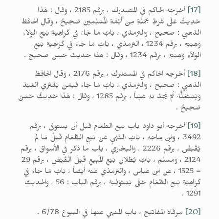
[17]
أخرجه الحاكم في المتسدرك ، برقم 2185 ، وقال : هَذَا
حَدِيثٌ عَلَى شَرْطِ جُمْلَةٍ مِنْ أَئِمَّةِ الْمُسْلِمِينَ صَحِيحٌ ، وقال الحافظ
الذهبي : صحيح ، والترمذي ، بَابُ مَا جَاءَ فِي كَرَاهِيَةِ بَيْعِ الوَلاَءِ
وَهِبَتِهِ ، برقم 1234 ، الترمذي ، بَابُ مَا جَاءَ فِي كَرَاهِيَةِ بَيْعِ
الوَلاَءِ وَهِبَتِهِ ، برقم 1234 ، وقال : هذا حديث حسن صحيح .
[18]
أخرجه الحاكم في المستدرك ، برقم 2176 ، وقال الحافظ
الذهبي : صحيح ، والترمذي ، بَابُ مَا جَاءَ فِيمَنْ يَشْتَرِي العَبْدَ
وَيَسْتَغِلُّهُ ثُمَّ يَجِدُ بِهِ عَيْباً ، برقم 1285 ، وقال : هَذَا حَدِيثٌ حَسَنٌ
صَحِيحٌ .
[19]
أخرجه أبو داود باب بيع الطعام قبل أن يستوفى ، برقم
3492 ، وابن ماجه ، بَابُ النَّهْيِ عَنْ بَيْعِ الطَّعَامِ قَبْلُ مَا لَمْ
يُقْبَضْ ، برقم 2226 ، والبخاري ، باب ما ذكر في الأسواق ، برقم
2124 ، ومسلم ، بَابُ بُطْلانِ بَيْعِ الْمَبِيعِ قَبْلَ الْقَبْضِ ، برقم 29
– 1525 ، عن ابن عباس ، والترمذي عنه أيضاً ، بَابُ مَا جَاءَ فِي
كَرَاهِيَةِ بَيْعِ الطَّعَامِ حَتَّى يَسْتَوْفِيَهُ ، برقم الباب : 56 ، والحديث
1291 .
[20]
مرقاة المفاتيح ، باب المنهي عنها في البيوع 6/78 .