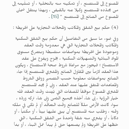
المصنوع إلى المستصنع ، أو تمكينه منه بالتخلية ، أو تسليمه إلى
من يحدّده المستصنع وكيلا عنه بالقبض ، وبهذا ينتقل ضمان
المصنوع من الصانع إلى المستصنع ”
[15]
.
(4) حكم بيع الشقق والمكاتب والمحلات التجارية على الخريطة :
وفي ضوء ما سبق من التفاصيل أن حكم بيع الشقق السكنية
والمكاتب والمحلات التجارية التي هي معدومة وقت العقد
وموجودة على الخريطة بمواصفات منضبطة وبتصريح مستوى
المواد البنائية والتسهيلات السكنية ، يخرّج ويفرّع على عقد
الاستصناع ؛ فيجوز مع مراعاة شروط صحة الاستصناع ، ويكون
هذا العقد لازماً بين المقاول الصانع والمشتري المستصنع إذا جاء
الصانع بمواصفات معلومة حسب التصميم ووفق الشروط
والمعاهدات المتفق عليها عند العقد ، وإن لم يجد المستصنع
المشتري المصنوعَ موافقاً للصفات التي بُيّنت وقت العقد فله
خيار الرؤية ، إن شاء أخذه بجميع الثمن وإن شاء تركه وردّه ،
سواء كانت الأرض ملكاً للصانع وقت التعاقد أو لم تكن في ملكه
وقته ، وطلب منه المستصنع أن يبنى عليها بيتاً ، أو مكتباً ، أو
دكاناً ، أو يشتري منه شقةً واحدةً من الشقق السكنية ، التي
خطّها على الخريطة ولم يصنعها حتى لم يبدأ عمل البناء ، أو بدأ