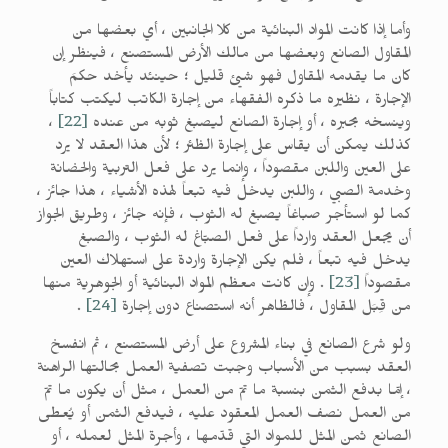
وأما إذا كانت المواد البنائية من كلا الجانبين ، أي بعضها من
المقاول الصانع وبعضها من مالك الأرض المستصنع ، فينظر إن
كان ما يقدمه المقاول فهو شيئ قليل ؛ حينئد يأخد حكمَ
الإجارة ، نظيره ما ذكره الفقهاء من إجارة الكاتب ليكتب كتاباً
وينسخه بحبره ، أو إجارة الصانع ليصبغ ثوبه من عنده
[22]
،
كذلك يمكن أن يقاس على إجارة الظئر ؛ لأن هذا العقد لا يرد
على العين واللبن مقصوداً ، وإنما يرد على فعل التربية والحضانة
وخدمة الصبي ، واللبن يدخل فيه تبعاً لهذه الأشياء ، هذا جائز ،
كما لو استأجر صباغاً يصبغ له الثوب ، فإنه جائز ، وطريق الجواز
أن يجعل العقد وارداً على فعل الصبّاغ له الثوب ، والصبغ
يدخل فيه تبعاً ، فلم يكن الإجارة واردة على استهلاك العين
مقصوداً
[23]
. وإن كانت معظم المواد البنائية أو الجوهرية منها
من قِبَل المقاول ، فالظاهر أنه استصناع دون إجارة
[24]
.
ولو شرع الصانع في بناء المشروع على أرض المستصنع ، ثم انفسخ
العقد بسبب من الأسباب وجبت تصفية العمل بحالتها الراهنة
، إمّا بدفع الثمن بنسبة ما تمّ من العمل ، مثل أن يكون ما تمّ
من العمل نصف العمل المعقود عليه ، فيدفع الثمن أو يُعطى
الصانع ثمن المثل للمواد التي قدّمها ، وأجرة المثل لعمله ، أو