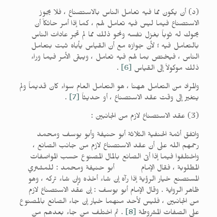
(د) أن يكون مما فيه تعامل الناس بالاستصناع ، فلا يجوز
الاستصناع فيما ليس فيه تعامل لهم ، كما إذا أمر حائكاً أن
يحوك له ثوباً بغزل نفسه ونحو ذلك مما لم تجر عادات الناس
بالتعامل فيه ؛ لأن جوازه مع أن القياس يأباه ثبت بتعامل
الناس ، فيختص بما لهم فيه تعامل ، ويبقى الأمر فيما وراء
ذلك موكولاً إلى القياس
[6]
.
والمراد من التعامل ههنا ، هو التعامل العام سواء كان قديماً ولم
يتغير إلى وقت عقد الاستصناع ، أو حديثاً
[7]
.
(3) عقد الاستصناع لازم من الجانبين :
واتفق أئمة الحنفية الثلاثة أبو حنيفة وأبو يوسف ومحمد
رحمهم الله على أن عقد الاستصناع لازم من جانب الصانع ،
واختلفوا فيما إذا أتى الصانع بالمال المصنوع حسب المواصفات
المطلوبة ، فقال الإمام أبو حنيفة ومحمد : للمشتري
المستصنع خيار الرؤية إذا رآه إن شاء أخذه وإن شاء تركه ، وهو
ظاهر الرواية . وقال الإمام أبو يوسف : إن عقد الاستصناع لازم
من الجانبين ، فليس لأحد منهما خيار إن جاء الصانع بالمصنوع
على الصفات المشروطة
[8]
. ثم اختلف من جاء بعدهم من