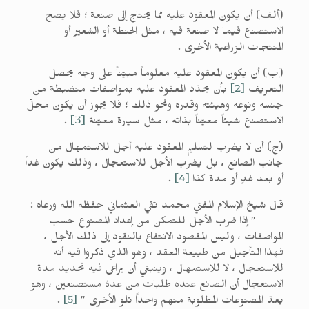
(ألف) أن يكون المعقود عليه مما يحتاج إلى صنعة ؛ فلا يصح
الاستصناع فيما لا صنعة فيه ، مثل الحنطة أو الشعير أو
المنتجات الزراعية الأخرى .
(ب) أن يكون المعقود عليه معلوماً مبيّناً على وجه يحصل
التعريف
[2]
بأن يحدّد المعقود عليه بمواصفات منضبطة من
جنسه ونوعه وهيئته وقدره ونحو ذلك ؛ فلا يجوز أن يكون محلّ
الاستصناع شيئاً معيّناً بذاته ، مثل سيارة معيّنة
[3]
.
(ج) أن لا يضرب لتسليم المعقود عليه أجل للاستمهال من
جانب الصانع ، بل يضرب الأجل للاستعجال ، وذلك يكون غداً
أو بعد غدٍ أو مدة كذا
[4]
.
قال شيخ الإسلام المفتي محمد تقي العثماني حفظه الله ورعاه :
” إذا ضرب الأجل للتمكن من إعداد المصنوع حسب
المواصفات ، وليس المقصود الانتفاع بالنقود إلى ذلك الأجل ،
فهذا التأجيل من طبيعة العقد ، وهو الذي ذكروا فيه أنه
للاستعجال ، لا للاستمهال ، وينبغي أن يراعى فيه تحديد مدة
الاستعجال أن الصانع عنده طلبات من عدة مستصنعين ، وهو
يعدّ المصنوعات المطلوبة منهم واحداً تلو الأخرى ”
[5]
.