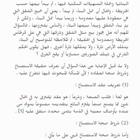
البنائية وجملة التسهيلات السكنية فيها ، ثم يبدأ بيعها حسب
الخريطة ، والحال أن عمل البناء لم يبدأ ، يعني أن جميع الشقق التي
هي معقودة عليها معدومة ، وربما يبدأ عمل البناء ، ولكن لم
يتم بناء الشقق ويبدأ ببيعها البنّاء ، والناس يشترونها ، فالسؤال
المهم أنه هل يجوز بيع مثل الشقق وشرائها التي هي على قرطاس
الخريطة ومعدومة في الحقيقة ، ثم الملاحظة للتوضيح أن البنّاء
يملك الأرض تارةً ، ولا يملكها تارةً أخرى ، فهل يكون الحكم
الشرعي في تينك الصورتين متساوياً أو يقع الفرق ؟
ولا بدّ قبل الإجابة عن هذا السؤال أن نعرف حقيقة الاستصناع
وشروط صحة انعقاده ؛ لأن المسألة المبحوث فيها تتفرع عليه .
(1) تعريف عقد الاستصناع :
هو لغةً : طلب الصنعة ، وشرعاً : هو عقد يُشترى به في الحال
شيئ مما يصنع صنعاً يلتزم البائع بتقديمه مصنوعاً بمواد من
عنده بأوصاف معيّنة في الذمة بثمن محدد متفق عليه
[1]
.
(2) شروط صحة الاستصناع :
وأما شروط صحة الاستصناع فهي على ما يأتي :