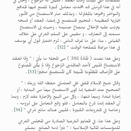
للصفات التي بيّنت وقت العقد ، فليس له الرجوع ، والحال في
أنه في هذا الزمان قد اتخذت معامل كبيرة تُصنع فيها المدافع
والبواخر ونحوها بالمقاولة ، وبذلك صار الاستصناع من الأمور
الجارية العظيمة ، فتخيير المستصنع في إمضاء العقد أو فسخه
يترتب عليه الإخلال بمصالح جسيمة ، وحيث إن الاستصناع
مستند إلى التعارف ، و مقيس على السلم الشرعي على خلاف
القياس ، بناءً على ما عُرِف الناس ، لزم اختيار قول أبي يوسف
في هذا مراعاةً لمصلحة الوقت ”
[12]
.
وعلى هذا نصت ( الْمَادَّةُ 392 ) من المجلة ما يأتي : ” وَإِذَا انْعَقَدَ
الاسْتِصْنَاعُ فَلَيْسَ لأَحَدِ الْعَاقِدَيْنِ الرُّجُوعُ وَإِذَا لَمْ يَكُنْ الْمَصْنُوعُ
عَلَى الأَوْصَافِ الْمَطْلُوبَةِ الْمُبَيَّنَةِ كَانَ الْمُسْتَصْنِعُ مُخَيَّراً
[13]
.
وقال شيخ الإسلام المفتي تقي العثماني حفظه الله ورعاه : ”
الصحيح عند الحنفية إما كون الاستصناع بيعاً من البداية ، أو
إجارة ابتداءً وبيعاً انتهاءً ، وكل من البيع والإجارة عقد لازم ، وبما
أن العقد إنما شُرع بالتعامل ، فلو وقع التعامل على لزومه ،
وخاصة في المشروعات الكبيرة ، فليس هناك مانع شرعي ”
[14]
.
وعلى هذا جاء في المعايير الشرعية الصادرة من المجلس الشرعي
للمؤسسات المالية الإسلامية : ” تبرأ ذمة الصانع بتسليم