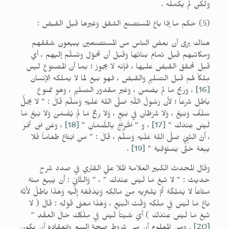
ولكن لم يكمله .
(5) حكم ما إذا باع المستصنع الشقق وغيرها قبل القبض :
هناك يرى أن بعض الناس من المستصنعين يبيعون شققهم
ومكاتبهم قبل تمام بنائها وقبل أن تحوّل وتسلّم إليهم ، أي
قبل تحقق القبض عليها ، فإنه لا يجوز ؛ بما أن المصنوع ليس
مِلكاً لهم قبل التسليم والقبض ، فهو بيع لما لا يملكه الإنسان
[16]
، وربح ما لم يضمن ، وغير مقدور التسليم ، وهو ممنوع
باطل شرعاً ؛ لأن رَسُولُ اللَّهِ صَلَّى اللهُ عَلَيْهِ وَسَلَّمَ قَالَ : ” لا يَحِلُّ
سَلَفٌ وَبَيْعٌ ، وَلا شَرْطَانِ فِي بَيْعٍ ، وَلا رِبْحُ مَا لَمْ يُضْمَنْ وَلا بَيْعُ مَا
لَيْسَ عِنْدَكَ ”
[17]
، و ” الْخَرَاجُ بِالضَّمَانِ ”
[18]
، وعَنِ ابْنِ عُمَرَ
، أَنَّ النَّبِيَّ صَلَّى اللهُ عَلَيْهِ وَسَلَّمَ ، قَالَ : ” مَنِ ابْتَاعَ طَعَاماً فَلا
يَبِعْهُ حَتَّى يَسْتَوْفِيَهُ ”
[19]
.
وقال المحدث الكبير العلامة الملا علي القاري في صدد شرح
حديث : ” لا تَبِعْ مَا لَيْسَ عِنْدَكَ ” ، ” وَالثَّانِي : أَنْ يَبِيعَ مِنْهُ
مَتَاعاً لا يَمْلِكُهُ ثُمَّ يَشْتَرِيهِ مِنْ مَالِكِهِ وَيَدْفَعُهُ إِلَيْهِ وَهَذَا بَاطِلٌ لأَنَّهُ
بَاعَ مَا لَيْسَ فِي مِلْكِهِ وَقْتَ الْبَيْعِ ، وَهَذَا مَعْنَى قَوْلِهِ : قَالَ ( لا
تَبِعْ مَا لَيْسَ عِنْدَكَ ) أَيْ شَيْئاً لَيْسَ فِي مِلْكِكَ حَالَ الْعَقْدِ ”
[20]
. ومن المعلوم أن من شروط صحة البيع وانعقاده أن يكون