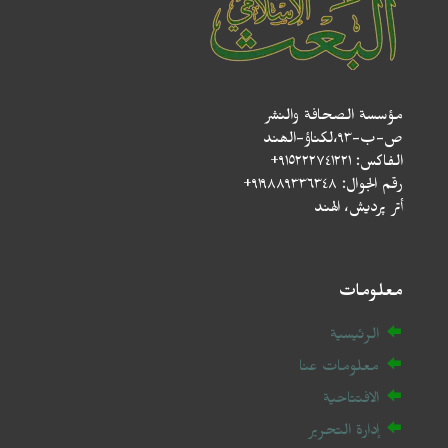
مؤسسة الصحافة والنشر
ص-ب-۹۳،لکناؤ-الھند
الفاكس: ٩١٥٢٢٢٧٤١٢٢١+
رقم الجوال: ٩١٩٨٨٩٣٣٦٣٤٨+
أتر پردیش، الهند
معلومات
الرئيسية
معلومات عنا
الافتتاحية
إدارة التحرير