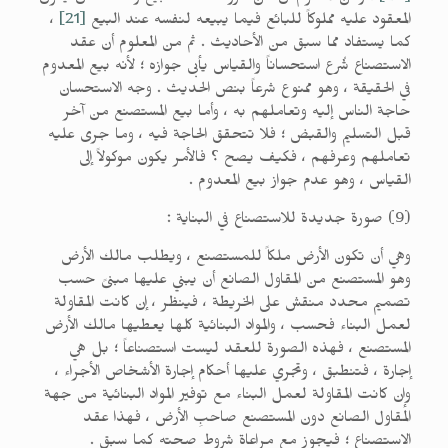
المعقود عليه مملوكاً للبائع فيما يبيعه لنفسه عند البيع
[21]
،
كما يستفاد مما سبق من الأحاديث . ثم من المعلوم أن عقد
الاستصناع شُرع استحساناً والقياس يأبى جوازه ؛ لأنه بيع المعدوم
في الحقيقة ، وهو ممنوع شرعاً بنص الحديث . وجه الاستحسان
حاجة الناس إليه وتعاملهم به ، وأما بيع المستصنع من آخر
قبل التسليم والقبض ؛ فلا تتحقق الحاجة فيه ، وما جرى عليه
تعاملهم وعرفهم ، فكيف يصح ؟ فالأمر يكون موكولاً إلى
القياس ، وهو عدم جواز بيع المعدوم .
(9) صورة جديدة للاستصناع في البناية :
وهي أن تكون الأرض ملكاً للمستصنع ، ويطلب مالك الأرض
وهو المستصنع من المقاول الصانع أن يبني عليها مبنىً حسب
تصميم محدد منقش على الخريطة ، فينظر ، إن كانت المقاولة
لعمل البناء فحسب ، والمواد البنائية كلها يعطيها مالك الأرض
المستصنع ، فهذه الصورة للعقد ليست استصناعاً ؛ بل هي
إجارة ، فتنطبق ، وتجري عليها أحكام إجارة الأشخاص الأجراء ،
وإن كانت المقاولة لعمل البناء مع توفير المواد البنائية من جهة
المقاول الصانع دون المستصنع صاحبِ الأرض ، فهذا عقد
الاستصناع ؛ فيجوز مع مراعاة شروط صحته كما سبق .