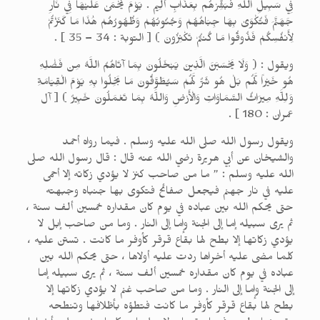
فِي سَبِيلِ اللَّهِ فَبَشِّرْهُم بِعَذَابٍ أَلِيم . يَوْمَ يُحْمَىٰ عَلَيْهَا فِي نَارِ
جَهَنَّمَ فَتُكْوَىٰ بِهَا جِبَاهُهُمْ وَجُنُوبُهُمْ وَظُهُورُهُمْ هَٰذَا مَا كَنَزْتُمْ
لِأَنفُسِكُمْ فَذُوقُوا مَا كُنتُمْ تَكْنِزُونَ ) [ التوبة : 34 – 35 ] .
ويقول : ( وَلَا يَحْسَبَنَّ الَّذِينَ يَبْخَلُونَ بِمَا آتَاهُمُ اللَّهُ مِن فَضْلِهِ
هُو خَيْراً لَّهُم بَلْ هُو شَرٌّ لَّهُمْ سَيُطَوَّقُونَ مَا بَخِلُوا بِهِ يَوْمَ الْقِيَامَةِ
وَلِلَّهِ مِيرَاثُ السَّمَاوَاتِ وَالْأَرْضِ وَاللَّهُ بِمَا تَعْمَلُونَ خَبِيرٌ ) [ آل
عمران : 180 ] .
ويقول رسول الله صلى الله عليه وسلم . فيما رواه أحمد
والشيخان عن أبي هريرة رضي الله عنه قال : قال رسول الله صلى
الله عليه وسلم : ” ما من صاحب كنز لا يؤدي زكاته إلا أحمى
عليه في نار جهنم فيجعل صفائح فتكوى بها جنباه وجبهته
حتى يحكم الله بين عباده في يوم كان مقداره خمسين ألف سنة ،
ثم يرى سبيله إما إلى الجنة وإما إلى النار . وما من صاحب إبل لا
يؤدي زكاتها إلا بطح لها بقاع قرقر كأوفر ما كانت . تستن عليه ،
كلما مضى عليه أخراها ردت عليه أولاها ، حتى يحكم الله بين
عباده في يوم كان مقداره خمسين ألف سنة ، ثم يرى سبيله إما
إلى الجنة وإما إلى النار . وما من صاحب غنم لا يؤدي زكاتها إلا
بطح لها بقاع قرقر كأوفر ما كانت فتطؤه بأظلافها وتنطحه