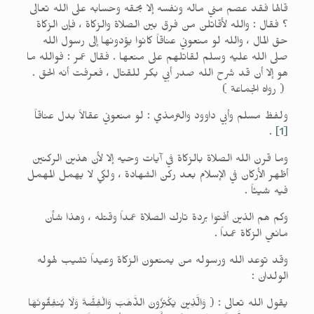
قالها فقد عصم مني ماله ونفسه إلا بحقه وحسابه على الله تعالى
؟ فقال : والله لأقاتلن من فرق بين الصلاة والزكاة ، فإن الزكاة
حق المال ، والله لو منعوني عناقاً كانوا يؤدونها إلى رسول الله
صلى الله عليه وسلم لقاتلهم على منعها . فقال عمر : فوالله ما
هو إلا أن قد شرح الله صدر أبي بكر للقتال ، فعرفت أنه الحق .
( رواه الجماعة )
ولفظ مسلم وأبي داوود والترمذي : لو منعوني عقالاً بدل عناقاً
.
[1]
وما قرن الله الصلاة بالزكاة في آيات وحيه إلا لأن هذين الركنين
أظهر الأركان في الإسلام بعد ركن الشهادة ، ولكي لا يهمل المهمل
فيه شيئاً .
وكم هم الذين أفتوا بردة تارك الصلاة عمداً وقتله ، وهذا شأن
مانعي الزكاة عمداً .
وقد توعد الله ورسوله من يمنعون الزكاة وعيداً تشيب لهوله
الولدان :
يقول الله تعالى : ( وَالَّذِينَ يَكْنِزُونَ الذَّهَبَ وَالْفِضَّةَ وَلَا يُنفِقُونَهَا