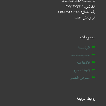
ص-ب-۹۳،لکناؤ-الھند
الفاكس: ٩١٥٢٢٢٧٤١٢٢١+
رقم الجوال: ٩١٩٨٨٩٣٣٦٣٤٨+
أتر پردیش، الهند
معلومات
الرئيسية
معلومات عنا
الافتتاحية
إدارة التحرير
معرض الصور
روابط سريعة