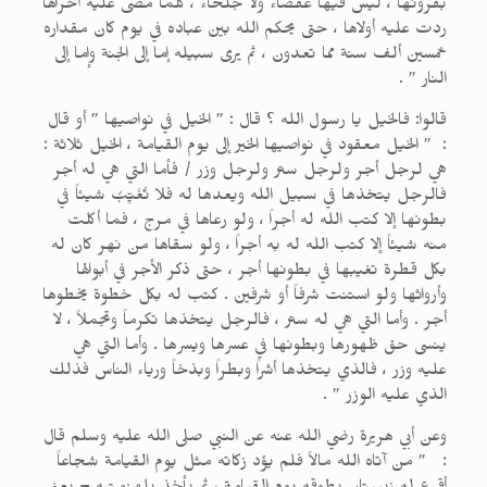
بقرونها ، ليس فيها عقصاء ولا جلحاء ، كلما مضى عليه أخراها
ردت عليه أولاها ، حتى يحكم الله بين عباده في يوم كان مقداره
خمسين ألف سنة مما تعدون ، ثم يرى سبيله إما إلى الجنة وإما إلى
النار ” .
قالوا: فالخيل يا رسول الله ؟ قال : ” الخيل في نواصيها ” أو قال
: ” الخيل معقود في نواصيها الخير إلى يوم القيامة ، الخيل ثلاثة :
هي لرجل أجر ولرجل ستر ولرجل وزر / فأما التي هي له أجر
فالرجل يتخذها في سبيل الله ويعدها له فلا تُغَيِّبُ شيئاً في
بطونها إلا كتب الله له أجراً ، ولو رعاها في مرج ، فما أكلت
منه شيئاً إلا كتب الله له به أجراً ، ولو سقاها من نهر كان له
بكل قطرة تغيبها في بطونها أجر ، حتى ذكر الأجر في أبوالها
وأرواثها ولو استنت شرفاً أو شرفين . كتب له بكل خطوة يخطوها
أجر . وأما التي هي له ستر ، فالرجل يتخذها تكرماً وتجملاً ، لا
ينسى حق ظهورها وبطونها في عسرها ويسرها . وأما التي هي
عليه وزر ، فالذي يتخذها أشراً وبطراً وبذخاً ورياء الناس فذلك
الذي عليه الوزر ” .
وعن أبي هريرة رضي الله عنه عن النبي صلى الله عليه وسلم قال
: ” من آتاه الله مالاً فلم يؤد زكاته مثل يوم القيامة شجاعاً