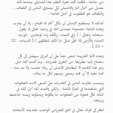
من حاجة . فكلما تجد ثغرة تحطم هذا التساوي يسدها الله
بعمل من أعمال البر والإحسان لكي يتساوى الناس في الكفاف ،
والكفاف هو المطلوب في أصل الحاجة .
لذلك لا يستطيع الإنسان أن يأكل أكثر مما يحتاج ، ولا أن يشرب
وهذه الحاجة مضمونة بضمان الله في وحيه تعالى إذ يقول
سبحانه وتعالى : ( وَفِي السَّمَاءِ رِزْقُكُمْ وَمَا تُوعَدُونَ . فَوَرَبِّ
السَّمَاءِ وَالْأَرْضِ إِنَّهُ لَحَقٌّ مِّثْلَ مَا أَنَّكُمْ تَنطِقُونَ ) [ الذريات : 22
– 23 ] .
وهذه الآية الكريمة تنص نصاً على أن الرزق سيصل إلى كل
محتاج إليه بطريقة من الطرق المشروعة ، وما أقسم الله جل
وعز هذا القسم إلا ليطمئن الإنسان أن رزقه مغيب ولا بد منه ،
فما عليه إلا أن يجد ويسعى ويسهر لكل ما يناله .
وبسبب تفاوت الناس في القدرات على السعي كانت الفجوات
التي نشاهدها في العالم قائمةً . ولكن والحمد لله أنزل الله في
كتابه لكل فجوة من الفجوات ما يكلؤها ويملؤها ويسد حاجتها
ويرعاها .
انظر إلى قوله تعالى في الحق المفروض الواجب تقديمه لأصحابه