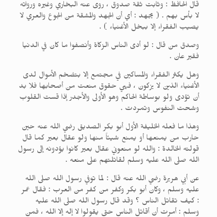
قال الحافظ : وثابت ثقة صدوق ، روى عنه البخاري وغيره ورواته
لا بأس بهم . ( يجهد : أي أن الجهد والمشقة من الجوع والعري لا
يصيب الفقراء إلا ببخل الأغنياء ) .
وصدق من قال : لو أدى الناس الزكاة وأنصفوا ما كان في الدنيا
فقير عان .
وهل يكثر الفقراء والمساكين في مجتمع إلا بتضخم الأموال لدى
الأغنياء الذين لا يزكون ، فهي حقوق منعت من أصحابها فلا بد
أن تؤدى ولو بوساطة الحاكم وهو الأولى والأجدر إذا قست القلوب
وشحت النفوس وتمردت .
وهذا ما فعله الخليفة الأول أبو بكر الصديق رضي الله عنه حين
حارب من يمنعها أو يمنع شيئاً منها ولو عقال بعير كما قال
قولته الخالدة : والله لو منعوني عقال بعير كانوا يؤدونه إلى رسول
الله صلى الله عليه وسلم لقاتلتهم على منعه .
عن أبي هريرة رضي الله عنه قال : لما توفي رسول الله صلى الله
عليه وسلم ، وكان أبو بكر وكفر من كفر من العرب : فقال عمر
: كيف تقاتل الناس ؟ وقد قال رسول الله صلى الله عليه
وسلم : أمرت أن أقاتل الناس حتى يقولوا لا إله إلا الله ، فمن