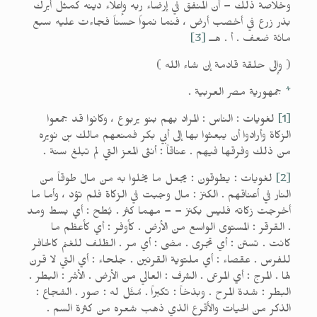
وخلاصة ذلك – أن المنفق في إرضاء ربه وإعلاء دينه كمثل أبرك
بذر زرع في أخصب أرض ، فنما نمواً حسناً فجاءت عليه سبع
مائة ضعف . أ . هــ
[3]
( وإلى حلقة قادمة إن شاء الله )
*
جمهورية مصر العربية .
[1]
لغويات : الناس : المراد بهم بنو يربوع ، وكانوا قد جمعوا
الزكاة وأرادوا أن يبعثوا بها إلى أبي بكر فمنعهم مالك بن نويره
من ذلك وفرقها فيهم . عناقاً : أنثى المعز التي لم تبلغ سنة .
[2]
لغويات : يطوقون : يجعل ما يخلوا به من مال طوقاً من
النار في أعناقهم . الكنز : مال وجبت في الزكاة فلم تؤد ، وأما ما
أخرجت زكاته فليس بكنز – – مهما كثر . بُطح : أي بسط ومد
. القرقر : المستوى الواسع من الأرض . كأوفر : أي كأعظم ما
كانت . تستن : أي تجرى . مضى : أي مر . الظلف للغنم كالحافر
للفرس . عقصاء : أي ملتوية القرنين . جلحاء : أي التي لا قرن
لها . المرج : أي المرعى . الشرف : العالي من الأرض . الأشر : البطر .
البطر : شدة المرح . وبذخاً : تكبراً . مُثَل له : صور . الشجاع :
الذكر من الحيات والأقرع الذي ذهب شعره من كثرة السم .