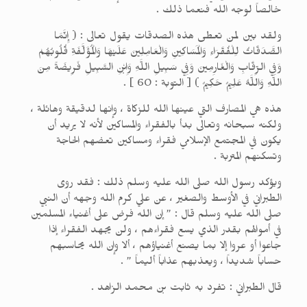
خالصاً لوجه الله فنعما ذلك .
ولقد بين لمن تعطى هذه الصدقات يقول تعالى : ( إِنَّمَا
الصَّدَقَاتُ لِلْفُقَرَاءِ وَالْمَسَاكِينِ وَالْعَامِلِينَ عَلَيْهَا وَالْمُؤَلَّفَةِ قُلُوبُهُمْ
وَفِي الرِّقَابِ وَالْغَارِمِينَ وَفِي سَبِيلِ اللَّهِ وَاِبْنِ السَّبِيلِ فَرِيضَةً مِنَ
اللَّهِ وَاللَّهُ عَلِيمٌ حَكِيمٌ ) [ التوبة : 60 ] .
هذه هي المصارف التي عينها الله للزكاة ، وإنها لدقيقة وهائلة ،
ولكنه سبحانه وتعالى بدأ بالفقراء والمساكين لأنه لا يريد أن
يكون في المجتمع الإسلامي فقراء ومساكين تعضهم الحاجة
وتسكنهم المتربة .
ويؤكد رسول الله صلى الله عليه وسلم ذلك : فقد روى
الطبراني في الأوسط والصغير ، عن علي كرم الله وجهه أن النبي
صلى الله عليه وسلم قال : ” إن الله فرض على أغنياء المسلمين
في أموالهم بقدر الذي يسع فقراءهم ، ولن يجهد الفقراء إذا
جاعوا أو عروا إلا بما يصنع أغنياؤهم ، ألا وإن الله يحاسبهم
حساباً شديداً ، ويعذبهم عذاباً أليماً ” .
قال الطبراني : تفرد به ثابت بن محمد الزاهد .