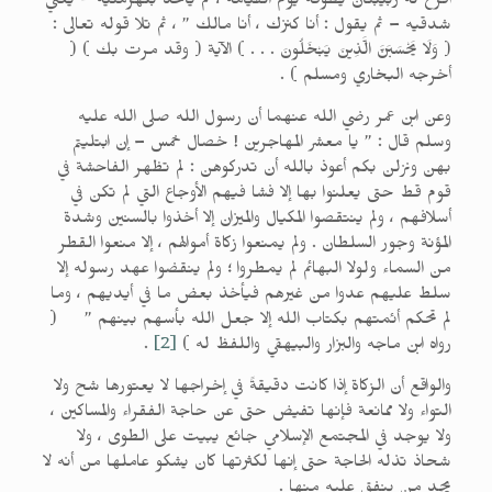
أقرع له زبيبتان يطوقه يوم القيامة ، ثم يأخذ بلهزمتيه – يعني
شدقيه – ثم يقول : أنا كنزك ، أنا مالك ” ، ثم تلا قوله تعالى :
( وَلَا يَحْسَبَنَّ الَّذِينَ يَبْخَلُونَ . . . ) الآية ( وقد مرت بك ) (
أخرجه البخاري ومسلم ) .
وعن ابن عمر رضي الله عنهما أن رسول الله صلى الله عليه
وسلم قال : ” يا معشر المهاجرين ! خصال خمس – إن ابتليتم
بهن ونزلن بكم أعوذ بالله أن تدركوهن : لم تظهر الفاحشة في
قوم قط حتى يعلنوا بها إلا فشا فيهم الأوجاع التي لم تكن في
أسلافهم ، ولم ينتقصوا المكيال والميزان إلا أخذوا بالسنين وشدة
المؤنة وجور السلطان . ولم يمنعوا زكاة أموالهم ، إلا منعوا القطر
من السماء ولولا البهائم لم يمطروا ؛ ولم ينقضوا عهد رسوله إلا
سلط عليهم عدوا من غيرهم فيأخذ بعض ما في أيديهم ، وما
لم تحكم أئمتهم بكتاب الله إلا جعل الله بأسهم بينهم ” (
رواه ابن ماجه والبزار والبيهقي واللفظ له )
[2]
.
والواقع أن الزكاة إذا كانت دقيقةً في إخراجها لا يعتورها شح ولا
التواء ولا ممانعة فإنها تفيض حتى عن حاجة الفقراء والمساكين ،
ولا يوجد في المجتمع الإسلامي جائع يبيت على الطوى ، ولا
شحاذ تذله الحاجة حتى إنها لكثرتها كان يشكو عاملها من أنه لا
يجد من ينفق عليه منها .