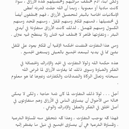
ولكن أبناء آدم تختلف مراتبهم وتحصيلهم لهذه الأرزاق ، سواءً
كانت ماديةً أو معنويةً ، وبما أن الله جلت قدرته أعطى
الإمكانيات الخاصة بالبشر لتحصيل الأرزاق ، فهم يختلفون أيضاً
في تحصيلها ، فمنهم المكثر ومنهم المقل ، ومنهم المجد ومنهم
الكسول ومنهم المهمل . لذلك كانت الأرزاق متفاوتة في أيدي
البشر ، وتفاوتها ظاهر لا يختلف فيه اثنان ولا ينتطح فيه عنزان .
ومن هذا التفاوت اقتضت الحكمة الإلهية أن المكثر يعود على المقل
بشيئ مما في يديه ليسعد الجميع بالعيش ويستغنى الجميع .
هذه حكمة الله ولولا التفاوت في الجد والإدراك والحصافة في
الفكر والغباوة وسوى ذلك مما يفاوت الأرزاق لما فرض الله
سبحانه وتعالى الزكاة والصدقات والكفارات وغيرها مما هو معلوم
.
أجل . . . لولا ذلك التفاوت لما كان ثمة حاجة ، ولكن لا يمكن
بحالة من الأحوال أن يتساوى الناس في الأرزاق وهم متفاوتون في
أصل الخلق في الفكر والعقل والإدراك والوعي .
فهذا كله يوجب التفاوت ، وهذا كله تتحقق منه المساواة الشرعية
. والمساواة الشرعية هي أن يتساوى الجميع في نيل ما يفتقر إليه