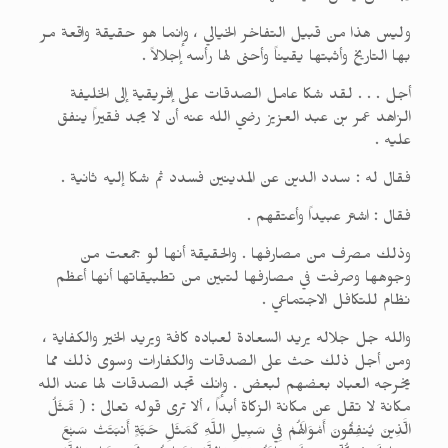
وليس هذا من قبيل التفاخر الخيالي ، وإنما هو حقيقة واقعة مر
بها التاريخ وأثبتها يقيناً وأحنى لها رأسه إجلالاً .
أجل . . . لقد شكا عامل الصدقات على إفريقية إلى الخليفة
الزاهد عمر بن عبد العزيز رضي الله عنه أن لا يجد فقيراً ينفق
عليه .
فقال له : سدد الدين عن المدينين فسدد ثم شكا إليه ثانية .
فقال : اشتر عبيداً وأعتقهم .
وذلك مصرف من مصارفها . والحقيقة أنها لو جمعت من
وجوهها وصرفت في مصارفها لتبين من تطبيقاتها أنها أعظم
نظام للتكافل الاجتماعي .
والله جل جلاله يريد السعادة لعباده كافة ويريد الخير والكفاية ،
ومن أجل ذلك حث على الصدقات والكفارات وسوى ذلك مما
يخرجه العباد بعضهم لبعض . وإنك تجد الصدقات لها عند الله
مكانة لا تقل عن مكانة الزكاة أبداً ، ألا ترى قوله تعالى : ( مَّثَلُ
الَّذِينَ يُنفِقُونَ أَمْوَالَهُمْ فِي سَبِيلِ اللَّهِ كَمَثَلِ حَبَّةٍ أَنبَتَتْ سَبْعَ