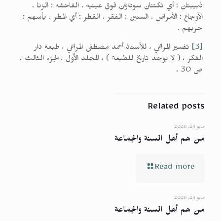
ذبيبتان : أي نكتتان سوداوان فوق عينيه . الفاحشه : الزنا .
الأوجاع : الأمراض . السنين : الفقر . القطر : أي المطر . بأسهم :
حربهم .
[3]
تفسير المراغي ، للأستاذ أحمد مصطفى المراغي ، طبعة دار
الفكر ، ( لا يوجد تاريخ للطبعة ) ، المجلد الأول ، الجزء الثالث ،
ص 30 .
Related posts
مايو 24, 2026
من هم أهل السنة والجماعة
Read more
مايو 24, 2026
من هم أهل السنة والجماعة