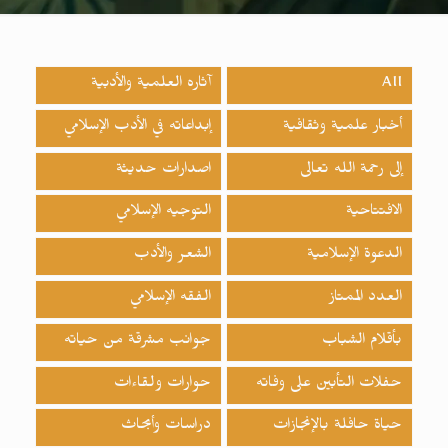
All
آثاره العلمية والأدبية
أخبار علمية وثقافية
إبداعاته في الأدب الإسلامي
إلى رحمة الله تعالى
اصدارات حدیثة
الافتتاحية
التوجيه الإسلامي
الدعوة الإسلامية
الشعر والأدب
العدد الممتاز
الفقه الإسلامي
بأقلام الشباب
جوانب مشرقة من حياته
حفلات التأبين على وفاته
حوارات ولقاءات
حياة حافلة بالإنجازات
دراسات وأبحاث