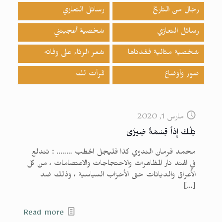
رجال من التاريخ
رسائل التعازي
رسائل التعازي
شخصية أعجبتني
شخصية مثالية فقدناها
شعر الرثاء على وفاته
صور وأوضاع
قرأت لك
مارس 1, 2020
تِلْكَ إِذاً قِسْمَةٌ ضِيزَىٰ
محمد فرمان الندوي كذا فليجل الخطب …….. : تندلع
في الهند نار المظاهرات والاحتجاجات والاعتصامات ، من كل
الأعراق والديانات حتى الأحزاب السياسية ، وذلك ضد
[…]
Read more