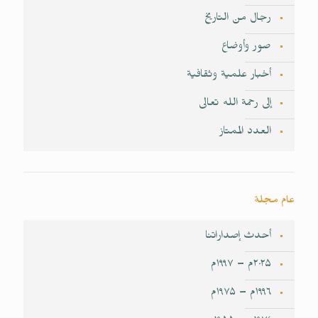
رجال من التاريخ
صور وأوضاع
أخبار علمية وثقافية
إلى رحمة الله تعالى
العدد الممتاز
عام مجلة
أحدث إصداراتنا
۲۰۲۵م – ۱۹۹۷م
۱۹۹٦م – ۱۹۷۵م