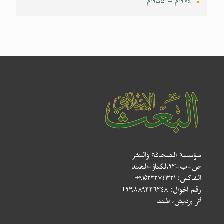
۱۹۷٤م – ۱۹۵۵م
مؤسسة الصحافة والنشر
ص-ب-۹۳،لکناؤ-الھند
الفاكس: ٩١٥٢٢٢٧٤١٢٢١+
رقم الجوال: ٩١٩٨٨٩٣٣٦٣٤٨+
أتر پردیش، الهند