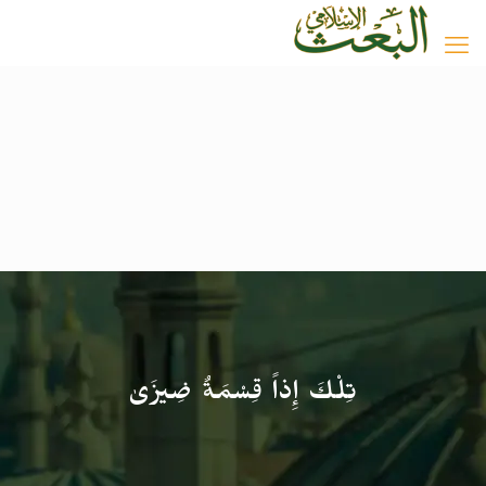
تِلْكَ إِذاً قِسْمَةٌ ضِيزَىٰ