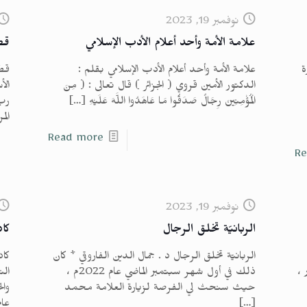
نوفمبر 19, 2023
علامة الأمة وأحد أعلام الأدب الإسلامي
قط
ة
علامة الأمة وأحد أعلام الأدب الإسلامي بقلم :
قطر
الدكتور الأمين قروي ( الجزائر ) قال تعالى : ( مِنَ
الأ
الْمُؤْمِنِينَ رِجَالٌ صَدَقُوا مَا عَاهَدُوا اللَّهَ عَلَيْهِ
[…]
رب 
الم
Read more
Re
نوفمبر 19, 2023
الربانيّة تخلق الرجال
كا
الربانيّة تخلق الرجال د . جمال الدين الفاروقي * كان
كاد
 ،
ذلك في أول شهر سبتمبر الماضي عام 2022م ،
الن
حيث سنحتْ لي الفرصة لزيارة العلامة محمد
[…]
عام 44