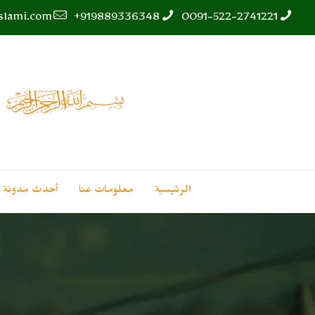
islami.com
919889336348+
0091-522-2741221
الرئيسية
معلومات عنا
أحدث مدونة