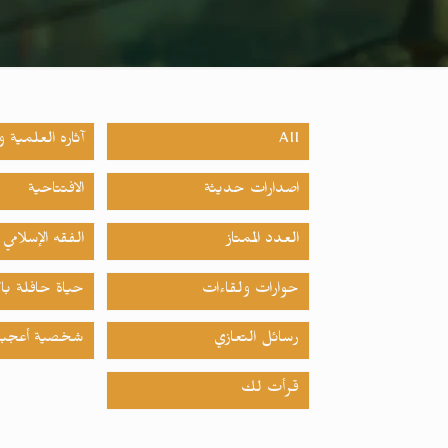
All
آثاره العلمية وا
اصدارات حدیثة
الافتتاحية
العدد الممتاز
الفقه الإسلامي
حوارات ولقاءات
حياة حافلة بال
رسائل التعازي
شخصية أعجبت
قرأت لك