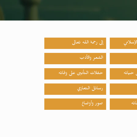
لإسلامي
إلى رحمة الله تعالى
الشعر والأدب
حياته
حفلات التأبين على وفاته
رسائل التعازي
اته
صور وأوضاع