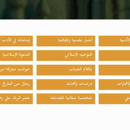
لأدبية
أخبار علمية وثقافية
إبداعاته في الأدب ا
التوجيه الإسلامي
الدعوة الإسلامية
بأقلام الشباب
جوانب مشرقة من 
إنجازات
دراسات وأبحاث
رجال من التاريخ
ني
شخصية مثالية فقدناها
شعر الرثاء على وف