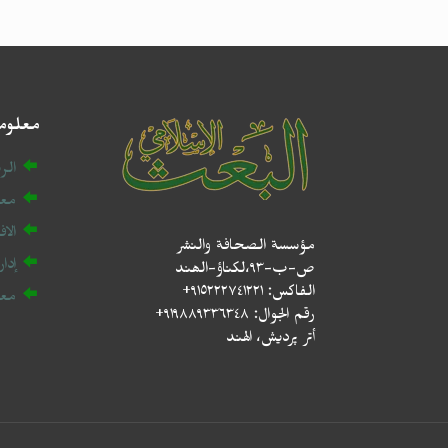
معلوم
الر
معل
الا
مؤسسة الصحافة والنشر
إدا
ص-ب-۹۳،لکناؤ-الھند
الفاكس: ٩١٥٢٢٢٧٤١٢٢١+
مع
رقم الجوال: ٩١٩٨٨٩٣٣٦٣٤٨+
أتر پردیش، الهند