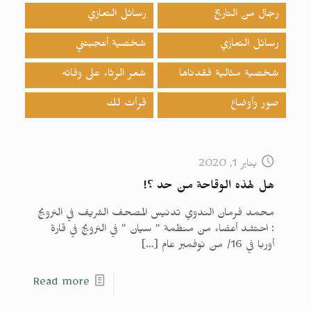
رجال من التاريخ
رسائل التعازي
رسائل التعازي
شخصية أعجبتني
شخصية مثالية فقدناها
شعر الرثاء على وفاته
صور وأوضاع
قرأت لك
يناير 1, 2020
هل لهذه الوقاحة من حد ؟!
محمد فرمان الندوي تدنيس المصحف الشريف في النرويج
: احتشد أعضاء من منظمة ” سيان ” في النرويج في قارة
أوربا في 16/ من نوفمبر عام
[…]
Read more