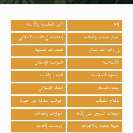
All
آثاره العلمية والأدبية
أخبار علمية وثقافية
إبداعاته في الأدب الإسلامي
إلى رحمة الله تعالى
اصدارات حدیثة
الافتتاحية
التوجيه الإسلامي
الدعوة الإسلامية
الشعر والأدب
العدد الممتاز
الفقه الإسلامي
بأقلام الشباب
جوانب مشرقة من حياته
حفلات التأبين على وفاته
حوارات ولقاءات
حياة حافلة بالإنجازات
دراسات وأبحاث