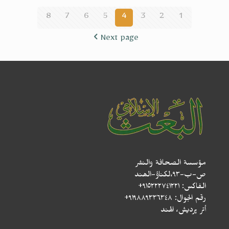
8
7
6
5
4
3
2
1
Next page
مؤسسة الصحافة والنشر
ص-ب-۹۳،لکناؤ-الھند
الفاكس: ٩١٥٢٢٢٧٤١٢٢١+
رقم الجوال: ٩١٩٨٨٩٣٣٦٣٤٨+
أتر پردیش، الهند