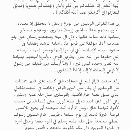
والمنكر ، وما يحبه الله تعالى منهم وما لا يرضاه في أي حال ( يا
أَيُّهَا ٱلنَّاسُ إِنَّا خَلَقْنَاكُم مِّن ذَكَرٍ وَأُنْثَىٰ وَجَعَلْنَاكُمْ شُعُوباً وَقَبَآئِلَ
لِتَعَارَفُوۤاْ إِنَّ أَكْرَمَكُمْ عِندَ ٱللَّهِ أَتْقَاكُمْ ) .
إن هذا الغرض الرئيسي من الورع والتقى لا يتحقق إلا بعباده
الذين بعثهم هداةً صالحين ورسلاً مبشرين ، وميّزهم بنماذج
إنسانية ذات مكانة عالية ، وفي كل بيئة ومجتمع إنساني حتى بلغ
عددهم آلافاً مؤلفةً ممن قاموا بأداء أمانة الرشد والهداية في
حدود البيئة الإنسانية التي أرسلوا إليها وعاشوا فيها بالرسالة
التي حملوها من الله تعالى بطريق الوحي ، وأمروا أتباعهم بعبادة
الله تعالى وحده ليس غير ، ( وَمَآ أَرْسَلْنَا مِن قَبْلِكَ مِن رَّسُولٍ
إِلاَّ نُوحِيۤ إِلَيْهِ أَنَّهُ لاۤ إِلَـٰهَ إِلاَّ أَنَاْ فَٱعْبُدُونِ ) .
وقد حدث فراغ كبير في الفترات التي كانت تترى فيها جماعات
من المرسلين في بقاع من عمران الأرض وخاصةً في العهد الجاهلي
الذي سبق بعثة خاتم الأنبياء والمرسلين صلى الله عليه وسلم ،
وهي أطول فترة امتدت إلى ستة قرون عاش فيها الناس حسب
الأهواء كيفما شاؤا ، ومن ثم أراد الله سبحانه أن يتيح للإنسان
فرصةً أخيرةً تمتد إلى يوم الساعة ، فأرسل خاتم النبيين رسولنا
العظيم محمداً صلى الله عليه وسلم في أكرم بقعة وأمثل أسرة
في الجزيرة العربية وفي مكة المكرمة بالذات ، وأعلن مدوياً