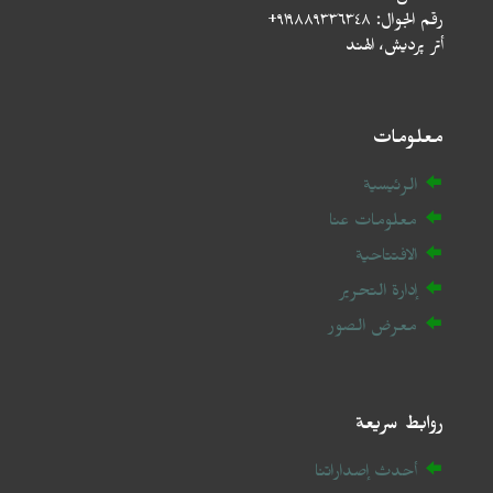
رقم الجوال: ٩١٩٨٨٩٣٣٦٣٤٨+
أتر پردیش، الهند
معلومات
الرئيسية
معلومات عنا
الافتتاحية
إدارة التحرير
معرض الصور
روابط سريعة
أحدث إصداراتنا