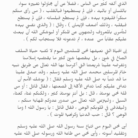
الذي ألفه كثير من الناس ، فضلاً عن أن يحاولوا تغييره سواء
باللسان أو باليد ، فإن لم يستطيعوا فبالقلب ، ( من رأى منكم
منكراً فليغيره بيده ، فإن لم يستطع فبلسانه ، فإن لم يستطع
فبقلبه ، وذلك أضعف الإيمان ) ، وقال : ( والذي نفسي بيده
لتأمرن بالمعروف ولتنهون عن المنكر أو ليوشكن الله أن يبعث
عليكم عقاباً من عنده ، ثم تدعونه فلا يستجاب لكم ) .
إن الحياة التي نعيشها نحن المسلمين اليوم لا تُشبه حياة السلف
الصالح في شيئ ، بل ينقصها شيئ كثير ما يقتضيه إسلامنا
وتفرضه علينا شريعتنا التي أكرمنا بها الله تعالى عن طريق نبيه
خاتم المرسلين محمد صلى الله عليه وسلم ، وقد صدق علينا
ما قد تنبأ به صلى الله عليه وسلم فقال : ( يوشك الأمم أن
تداعى عليكم كما تداعى الأكلة إلى قصعتها ، فقال قائل : أو من
قلة نحن يومئذ ، قال : بل أنتم يومئذ كثير ، ولكنكم غثاء كغثاء
السيل ، ولينزعن الله تعالى من صدور عدوكم المهابة منكم ،
وليقذفن في قلوبكم الوهن ، فقال قائل : يا رسول الله ! وما
الوهن ؟ قال : حب الدنيا وكراهية الموت ) .
أين نحن اليوم من اتباع سنة رسول الله صلى الله عليه وسلم
وتقليد أسوته ، وأين نحن من طاعة الله ورسوله صلى الله عليه