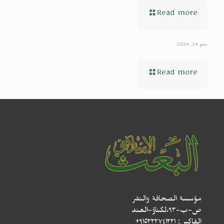
Read more
مايو 24, 2026
Read more
مؤسسة الصحافة والنشر
ص-ب-۹۳،لکناؤ-الھند
الفاكس: ٩١٥٢٢٢٧٤١٢٢١+