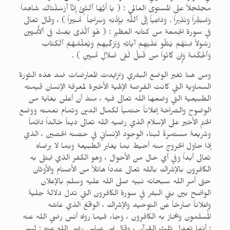
مجلجلاً على المستوى العالمي : ( يا أَيُّهَا ٱلنَّبِىُّ إِنَّآ أَرْسَلْنَاكَ شَاهِداً
وَمُبَشِّراً وَنَذِيراً . وَدَاعِياً إِلَى ٱللَّهِ بِإِذْنِهِ وَسِرَاجاً مُّنِيراً ) ، وقال تعالى
في سورة الجمعة من كتابه العظيم : ( هُوَ ٱلَّذِى بَعَثَ فِى ٱلأُمِّيِّينَ
رَسُولاً مِّنْهُمْ يَتْلُو عَلَيْهِمْ آيَاتِهِ وَيُزَكِّيهِمْ وَيُعَلِّمُهُمُ ٱلْكِتَابَ
وَٱلْحِكْمَةَ وَإِن كَانُواْ مِن قَبْلُ لَفِى ضَلاَلٍ مُّبِينٍ ) .
ومن هنا تغير الوضع البشري وتزايدت المعارضات ضد هذه الثورة
السماوية التي كانت الفرصة الإلهية الأخيرة لمعرفة الإنسان قيمته
الطبيعية التي وضعها الله تعالى فيه ، منذ أن أعلن بغاية من
الوضوح والصراحة إعلاناً حتمياً لكمال الدين وتمام نعمته ووضع
الختم الأخير على الإسلام الذي رضيه الله تعالى ديناً خالداً دائماً
وشريعةً مستمرةً لبناء الوجود الإنساني في حصنه الحصين ، الذي
إذا حاول الخروج منه أحيط بما يغاير الطبيعة وبما لا يرضاه
تعالى أبداً وفي أي حال من الأحوال ، وهو الكفر الذي ابتلى به
الكافرون بالإشراك بالله تعالى عدداً هائلاً من الأصنام والأوثان
حتى أمر الله سبحانه نبيه صلى الله عليه وسلم بالإعلان
الواضح بين بني البشر في سورة الكافرون التي تدل دلالةً جليةً
وإعلاناً صارخاً عن التوحيد والإشراك ، الواقعُ الذي عاشه
المسلمون وانحاز به الكافرون ، وجاء فيما رواه أنس رضي الله عنه