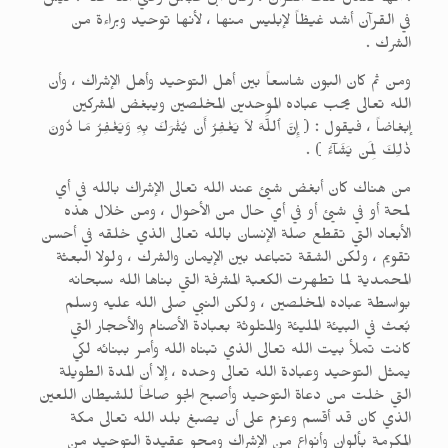
: أنها تعدل ثلث القرآن ، وقال ابن عباس رضي الله عنه : ليس
في القرآن أشد غيظاً لإبليس منها ، لأنها توحيد وبراءة من
الشرك .
ومن ثم كان البون شاسعاً بين أهل التوحيد وأهل الإشراك ، وأن
الله تعالى يحب عباده الموحدين المخلصين ويبغض المشركين
إبغاضاً ، فيقول : ( إِنَّ ٱللَّهَ لاَ يَغْفِرُ أَن يُشْرَكَ بِهِ وَيَغْفِرُ مَا دُونَ
ذٰلِكَ لِمَن يَشَآءُ ) .
من هناك كان أبغض شيئ عند الله تعالى الإشراك بالله في أي
لمحة أو في شيئ أو في أي حال من الأحوال ، ومن خلال هذه
الأبعاد التي تقطع صلة الإنسان بالله تعالى الذي خلقه في أحسن
تقويم ، ولكن الشقة تتباعد بين الإيمان والشرك ، ولولا البعثة
المحمدية لما تطهرت الكعبة المشرفة التي بناها الله سبحانه
بواسطة عباده المخلصين ، ولكن النبي صلى الله عليه وسلم
بُعث في البيئة المليئة والمتلوثة بعبادة الأصنام والأحجار التي
كانت تملأ بيت الله تعالى الذي تبناه الله وأمر ببنائه لكي
يمثل التوحيد وعبادة الله تعالى وحده ، إلا أن المدة الطويلة
التي خلت من دعاة التوحيد وأصبح الجو صالحاً للشيطان اللعين
الذي كان قد أقسم وعزم على أن يصبغ بلد الله تعالى مكة
المكرمة بألوان وأنواع من الإشراك ومحو عقيدة التوحيد من