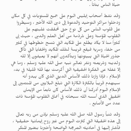
حياة الناس بتاتاً .
وقد نشط أصحاب إبليس اليوم على جميع المستويات في كل مكان
ودخلوا مراكز التوحيد والدعوة إلى دين الله الأخير ، وسيطروا
على قلوب الناس من كل نوع حتى تحققت غلبتهم على
القلوب المؤمنة وعلى شرذمة من أهل العلم والدين ، حيث إن
كثيراً منا لا يكاد يطلع على المكايد التي تنسج خطوطها في كثير
من خفاء وسرية فيقع فريسةً لتلك المكايد والخفايا التي تأكل
جذور الحياة التي يبيتونها ويتأكدون أنهم لا يعيشون إلا لله
ولدينه وشريعته ونشر تعاليم نبيه صلى الله عليه وسلم ، وما هي
إلا غفلة عن الفكرة الحقيقية التي أُكرمت بها قلة قليلة في بدء
الإسلام ، فإذا وازنا ذلك الأساس الديني الذي كان يبدو أنه
سينهدم قريباً بالكثرة الكاثرة التي تبلغ البلايين من المنتمين إلى
الإسلام اليوم أدركنا أن ذلك الأساس كان نابعاً من الإيمان
الحقيقي الذي أسسه الله سبحانه في أعماق القلوب المؤمنة ذات
عدد من الأصابع .
وقد تنبأ رسول الله صلى الله عليه وسلم بإذن من ربه تعالى
إلى هذه الحقيقة التي كثرت اليوم من غير روح إيمانية حقيقية ،
فأشار إليها في أحاديثه الصريحة الواضحة وأخبرنا بتغيير المنكر