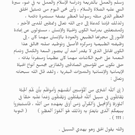
وسلم والعمل بالشريعة ودراسة الإسلام والعمل به في ضوء سيرة
النبي عليه الصلاة والسلام ، وأين نحن اليوم من تمثيل الخلق
العظيم الذي مثله رسولنا العظيم بصفة مستمرة دائمة ،
ولذلك فإننا كدعاة إلى دين الله تعالى وممثلين للدين الأخير ،
وكمشتغلين بدراسة الكون والحياة والإنسان ، مسئولون عن إعادة
الأمور إلى مجراها الطبيعي والعودة بالإنسان مهما كان ، إلى
وظيفته الطبيعية ومركزه الأصيل وتوطيد صلته بخالق هذا
الكون الهائل الذي لا يقدر أحد أن يتصور السعة والكمال وتمام
النعمة على جميع الكائنات مهما كان عظيماً ومنفرداً بذاته ،
حتى نكون من المؤمنين الصادقين والفائزين بجميع أنواع الحياة
الإيمانية والإنسانية والتميزات البشرية ، ولقد قال الله سبحانه
وتعالى :
( إِنَّ ٱللَّهَ ٱشْتَرَىٰ مِنَ ٱلْمُؤْمِنِينَ أَنفُسَهُمْ وَأَمْوَالَهُمْ بِأَنَّ لَهُمُ ٱلّجَنَّةَ
يُقَاتِلُونَ فِى سَبِيلِ ٱللَّهِ فَيَقْتُلُونَ وَيُقْتَلُونَ وَعْداً عَلَيْهِ حَقّاً فِى
ٱلتَّوْرَاةِ وَٱلإِنْجِيلِ وَٱلْقُرْآنِ وَمَنْ أَوْفَىٰ بِعَهْدِهِ مِنَ ٱللَّهِ ، فَٱسْتَبْشِرُواْ
بِبَيْعِكُمُ ٱلَّذِى بَايَعْتُمْ بِهِ وَذٰلِكَ هُوَ ٱلْفَوْزُ ٱلْعَظِيمُ ) ( التوبة
: 111 ) .
والله يقول الحق وهو يهدي السبيل .