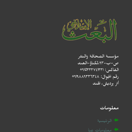
مؤسسة الصحافة والنشر
ص-ب-۹۳،لکناؤ-الھند
الفاكس: ٩١٥٢٢٢٧٤١٢٢١+
رقم الجوال: ٩١٩٨٨٩٣٣٦٣٤٨+
أتر پردیش، الهند
معلومات
الرئيسية
معلومات عنا