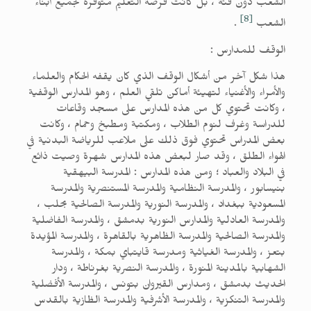
الشعب دون فئة ، بل كانت فرصة التعليم متوفرةً لجميع أبناء
[8]
الشعب
.
الوقف للمدارس :
هذا شكل آخر من أشكال الوقف الذي كان يقفه الحكام والعلماء
والأمراء والأغنياء لتهيئة أماكن تلقي العلم ، وهو المدارس الوقفية
، وكانت تحتوي كل من هذه المدارس على مسجد وقاعات
للدراسة وغرف لنوم الطلاب ، ومكتبة ومطبخ وحمام ، وكانت
بعض المدراس تحتوي فوق ذلك على ملاعب للرياضة البدنية في
الهواء الطلق ، وقد صار لبعض هذه المدارس شهرة وصيت ذائع
في البلاد والعباد ؛ ومن هذه المدارس : المدرسة البيهقية
بنيسابور ، والمدرسة النظامية والمدرسة المستنصرية والمدرسة
المسعودية ببغداد ، والمدرسة النورية والمدرسة الصالحية بحلب ،
والمدرسة العادلية والمدارس النورية بدمشق ، والمدرسة الفاضلية
والمدرسة الصالحية والمدرسة الظاهرية بالقاهرة ، والمدرسة المؤيدة
بتعز ، والمدرسة الغياثية ومدرسة قايتباي بمكة ، والمدرسة
الشهابية بالمدينة المنورة ، والمدرسة النصرية بغرناطة ، ودار
الحديث بدمشق ، ومدارس القيروان بتونس ، والمدرسة الأفضلية
والمدرسة التنكزية ، والمدرسة الأشرفية والمدرسة الظازية بالقدس