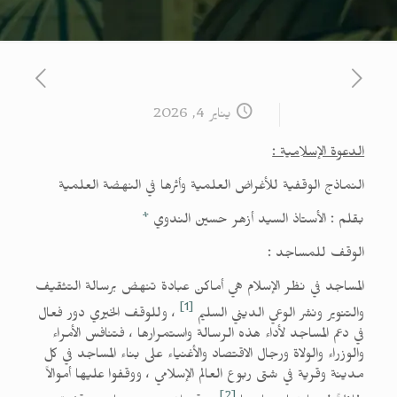
يناير 4, 2026
الدعوة الإسلامية :
النماذج الوقفية للأغراض العلمية وأثرها في النهضة العلمية
بقلم : الأستاذ السيد أزهر حسين الندوي
*
الوقف للمساجد :
المساجد في نظر الإسلام هي أماكن عبادة تنهض برسالة التثقيف
[1]
والتنوير ونشر الوعي الديني السليم
، وللوقف الخيري دور فعال
في دعم المساجد لأداء هذه الرسالة واستمرارها ، فتنافس الأمراء
والوزراء والولاة ورجال الاقتصاد والأغنياء على بناء المساجد في كل
مدينة وقرية في شتى ربوع العالم الإسلامي ، ووقفوا عليها أموالاً