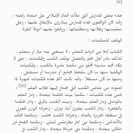
[9]
.
هذه بعض المدارس التي ملأت العالم الإسلامي على امتداد رقعته ،
وقد كان الواقفون لهذه المدارس يبادرون بالإنفاق عليها ، وعلى
معليميها وطلابها ومتطلباتها ، ووقفوا عليها أموالاً كثيرةً .
الوقف للمكتبات :
الكتاب أداة من أدوات التعليم ، لا يستغني عنه عالم أو متعلم ،
لذلك بادر أهل الخير والفضل بوقف الكتب والمكتبات ، حتى لا
تكاد تجد مدينة تخلو من مكتبة عامرة بالكتب ، والمكتبات
الوقفية منها ما كان ملحقاً بجامع أو مدرسة أو مستشفى ،
ومنها ما كان مستقلاً ، وقد نالت أكثر هذه المكتبات شهرةً لما
[10]
احتوته من نفائس الكتب التي يحتاج إليها طلاب العلم
؛
فمن هذه المكتبات : مكتبة بيت الحكمة ببغداد ، ودار العلم
بالموصل ودار العلم ببغداد ، وبيت الكتب بالري ، ودار الحكمة
بالقاهرة ، ودار الكتب بفيروز آباد بإيران ، وخزانة الوزير المغربي
في منطقة الجزيرة بالشام ، وخزانة الكتب بحلب ، ومكتبة الحكم
بالأندلس ، ومكتبة بني عمار بطرابلس لبنان ، ومكتبة الفتح ابن
خاقان ببغداد ، ومكتبة بني جرداة ببغداد ، ودار الكتب في