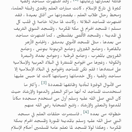
[2]
طائلةً لعمارتها ورعايتها
، وقد اشتهرت مساجد وقفية
كثيرة في تاريخ الإسلام ، كانت منارات العلم والهدى وقبلة العلماء
ومحط رحال طلاب العلم ، يقصدونها من آفاق بعيدة ، فقد
اشتهرت المساجد الثلاثة ، وكانت لها منزلة خاصة في قلب كل
مسلم ؛ المسجد الحرام في مكة المكرمة ، والمسجد النبوي الشريف
في المدينة ، والمسجد الأقصى بفلسطين ، كما اشتهرت مساجد
من بعدها ، مثل المسجد الأموي بدمشق ، والجامع الأزهر
بالقاهرة ، وجامع القيروان وجامع الزيتونة بتونس ، وجامع
القرويين بالمغرب ، وجامع قرطبة ، وجوامع بغداد والبصرة
والكوفة ، وغيرها من الجوامع المنتشرة في البلاد العربية والإسلامية
على امتدادها ؛ فلم تكن المساجد والجوامع في البلاد الإسلامية إلا
مساجد وقفية ، وكل خدماتها وصيانتها كانت مما حبس عليها
[3]
من الأموال الوفيرة لتأدية وظائفها المتعددة
، وأكثر ما
استخدمت المساجد له أنها مراكز التعليم والدعوة والإرشاد حيث
كان النبي صلى الله عليه وسلم أول من استخدم مسجده مكاناً
للدعوة والتعليم والإرشاد ، واتبع الصحابة رضي الله عنهم
[4]
خطواته من بعده
، فاستمرت حلقات العلم في مسجد
النبي صلى الله عليه وسلم بالمدينة المنورة والمسجد الحرام بمكة
المكرمة ، وهكذا لولا المسجد لما تعلم عامة المسلمين أحكام الإسلام