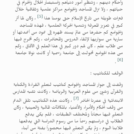
وأحكام دينهم ، وتنظيم أمور دنياهم واستبصار الحلال والحرام في
حياتهم ، ولا تزال المساجد والجوامع مراكز علميةً وثقافيةً خلال
[5]
فترات طويلة من تاريخ الإسلام حتى يومنا هذا
، وكان لها أثر
كبير في تعزيز المعرفة وتنمية الحركة العلمية ، فهذه المساجد
والجوامع كم حضرها من عالم يسند ظهره إلى عمود من أعمدتها أو
سارية من سواريها لإلقاء الدروس والمحاضرات ، وكم تخرج فيها
من طلاب علم ، كان لهم دور كبير في هذا العلم في الآفاق ، وكم
من هذه الجوامع تحولت إلى جامعة رسمية أو كانت نواة جامعة
[6]
.
الوقف للكتاتيب :
وقفت إلى جوار المساجد والجوامع كتاتيب لتعليم القراءة والكتابة
والقرآن وشيئ من علوم العربية والرياضة ، وكانت تشبه المدارس
[7]
الابتدائية في عصرنا الحاضر
، وكانت هذه الكتاتيب تلقى الدعم
من وقف الحكام والأمراء والأغنياء بالمكافآت المالية والعينية ، وكان
التعليم فيها مجاناً ولمختلف الطبقات ، فلم يكن يدفع
الطلاب في دراستهم رسماً ما من رسوم الدراسة التي يدفعها
طلابنا اليوم ، ولم يكن التعليم فيها محصوراً بفئة من أبناء