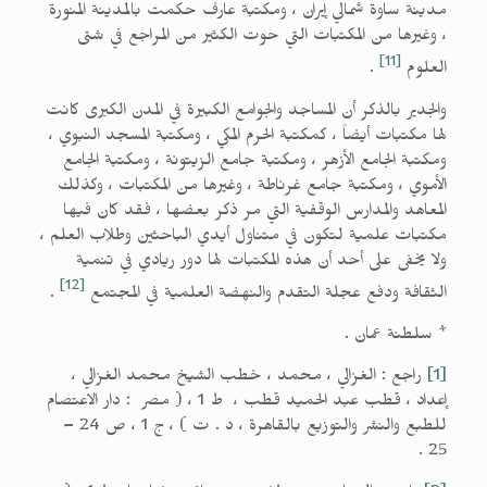
مدينة ساوة شمالي إيران ، ومكتبة عارف حكمت بالمدينة المنورة
، وغيرها من المكتبات التي حوت الكثير من المراجع في شتى
[11]
العلوم
.
والجدير بالذكر أن المساجد والجوامع الكبيرة في المدن الكبرى كانت
لها مكتبات أيضاً ، كمكتبة الحرم المكي ، ومكتبة المسجد النبوي ،
ومكتبة الجامع الأزهر ، ومكتبة جامع الزيتونة ، ومكتبة الجامع
الأموي ، ومكتبة جامع غرناطة ، وغيرها من المكتبات ، وكذلك
المعاهد والمدارس الوقفية التي مر ذكر بعضها ، فقد كان فيها
مكتبات علمية لتكون في متناول أيدي الباحثين وطلاب العلم ،
ولا يخفى على أحد أن هذه المكتبات لها دور ريادي في تنمية
[12]
الثقافة ودفع عجلة التقدم والنهضة العلمية في المجتمع
.
*
سلطنة عمان .
[1]
راجع : الغزالي ، محمد ، خطب الشيخ محمد الغزالي ،
إعداد ، قطب عبد الحميد قطب ، ط 1 ، ( مصر : دار الاعتصام
للطبع والنشر والتوزيع بالقاهرة ، د . ت ) ، ج 1 ، ص 24 –
25 .