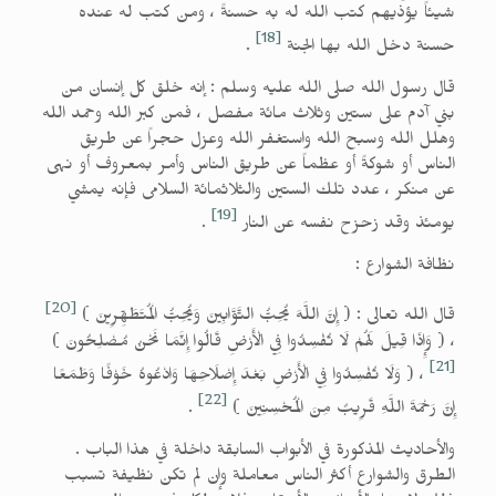
شيئاً يؤذيهم كتب الله له به حسنةً ، ومن كتب له عنده
[18]
حسنة دخل الله بها الجنة
.
قال رسول الله صلى الله عليه وسلم : إنه خلق كل إنسان من
بني آدم على ستين وثلاث مائة مفصل ، فمن كبر الله وحمد الله
وهلل الله وسبح الله واستغفر الله وعزل حجراً عن طريق
الناس أو شوكةً أو عظماً عن طريق الناس وأمر بمعروف أو نهى
عن منكر ، عدد تلك الستين والثلاثمائة السلامى فإنه يمشي
[19]
يومئذ وقد زحزح نفسه عن النار
.
نظافة الشوارع :
[20]
قال الله تعالى : ( إِنَّ اللَّهَ يُحِبُّ التَّوَّابِينَ وَيُحِبُّ الْمُتَطَهِّرِينَ )
، ( وَإِذَا قِيلَ لَهُمْ لَا تُفْسِدُوا فِي الْأَرْضِ قَالُوا إِنَّمَا نَحْنُ مُصْلِحُونَ )
[21]
، ( وَلَا تُفْسِدُوا فِي الْأَرْضِ بَعْدَ إِصْلَاحِهَا وَادْعُوهُ خَوْفًا وَطَمَعًا
[22]
إِنَّ رَحْمَةَ اللَّهِ قَرِيبٌ مِنَ الْمُحْسِنِينَ )
.
والأحاديث المذكورة في الأبواب السابقة داخلة في هذا الباب .
الطرق والشوارع أكثر الناس معاملة وإن لم تكن نظيفة تسبب