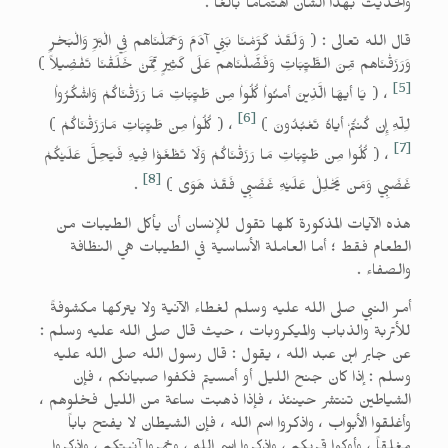
والحديث بهذا الشأن اهتماماً بالغاً .
قال الله تعالى : ( وَلَقَدْ كَرَّمْنَا بَنِي آدَمَ وَحَمَلْنَاهم فِي الْبَرِّ وَالْبَحْرِ
وَرَزَقْنَاهم مِّنَ الطَّيِّبَاتِ وَفَضَّلْنَاهم عَلَى كَثِيرٍ مِّمَّنْ خَلَقْنَا تَفْضِيلاً )
[5]
، ( يَا أيهَا الَّذِينَ أمنُواْ كُلُواْ مِن طَيِّبَاتِ مَا رَزَقْنَاكُمْ وَاشْكُرُواْ
[6]
لِلّهِ إِن كُنتُمْ أياهُ تَعْبُدُونَ )
، ( كُلُواْ مِن طَيِّبَاتِ مَارَزَقْنَاكُمْ )
[7]
، ( كُلُوا مِن طَيِّبَاتِ مَا رَزَقْنَاكُمْ وَلَا تَطْغَوْا فِيهِ فَيَحِلَّ عَلَيْكُمْ
[8]
غَضَبِي وَمَن يَحْلِلْ عَلَيْهِ غَضَبِي فَقَدْ هَوَى )
.
هذه الآيات المذكورة كلها تقول للإنسان أن يأكل الطيبات من
الطعام فقط ؛ أما العاملة الأساسية في الطيبات هي النظافة
والصفاء .
أمر النبي صلى الله عليه وسلم لغطاء الآنية ولا يتركها مكشوفةً
للأتربة والذباب والميكروبات ، حيث قال صلى الله عليه وسلم :
عن جابر ابن عبد الله ، يقول : قال رسول الله صلى الله عليه
وسلم : إذا كان جنح الليل أو أمسيتم فكفوا صبيانكم ، فإن
الشياطين تنتشر حينئذ ، فإذا ذهبت ساعة من الليل فخلوهم ،
وأغلقوا الأبواب ، واذكروا اسم الله ، فإن الشيطان لا يفتح باباً