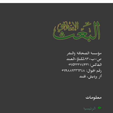
مؤسسة الصحافة والنشر
ص-ب-۹۳،لکناؤ-الھند
الفاكس: ٩١٥٢٢٢٧٤١٢٢١+
رقم الجوال: ٩١٩٨٨٩٣٣٦٣٤٨+
أتر پردیش، الهند
معلومات
الرئيسية