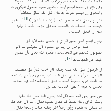
دائمةً ملتصقةً بالجسم الذي يرتديه الإنسان ، إن كانت ملوثةً
وهي تؤثر في صحة الجسم أيضاً ، وتكون سبباً لدخول الميكوربات
والعدوى إلى الجسم خارجاً وداخلاً . قال الله تعالى مخاطباً
[1]
للرسول صلى الله عليه وسلم : ( وَثِيَابَكَ فَطَهِّرْ )
أي طهر
ثيابك من النجاسات والمستقذرات فإن المؤمن طاهر لا يليق
منه أن يحمل الخبيث .
يقول الإمام فخر الدين الرازي في تفسير هذه الآية قال
عبد الرحمن بن زيد بن أسلم : كان المشركون ما كانوا
يصونون ثيابهم عن النجاسات ، فأمره الله تعالى بأن يصون
[2]
ثيابه عن النجاسات
.
إن الرسول صلى الله عليه وسلم كان يحث كثيراً على تنظيف
الملابس ، مرةً رأى النبي صلى الله عليه وسلم رجلاً من المسلمين
ما كانت ثيابه نظيفةً فاستاءه فقال لأصحابه : أما يجد هذا ما
يغسل به ثوبه ؟ نص الحديث كما يلى :
عن جابر رضي الله عنه قال أتانا رسول الله صلى الله عليه
وسلم فرأى رجلاً شعثاً قد تفرق شعره فقال : أما كان يجد هذا
ما يسكن به شعره ورأى رجلاً آخر وعليه ثياب وسخة فقال :