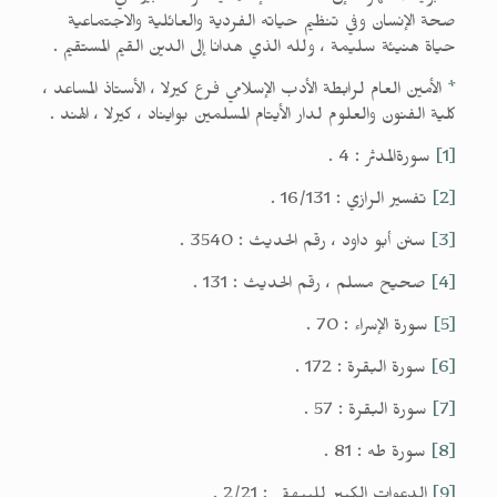
صحة الإنسان وفي تنظيم حياته الفردية والعائلية والاجتماعية
حياة هنيئة سليمة ، ولله الذي هدانا إلى الدين القيم المستقيم .
*
الأمين العام لرابطة الأدب الإسلامي فرع كيرلا ، الأستاذ المساعد ،
كلية الفنون والعلوم لدار الأيتام المسلمين بوايناد ، كيرلا ، الهند .
[1]
سورةالمدثر : 4 .
[2]
تفسير الرازي : 16/131 .
[3]
سنن أبو داود ، رقم الحديث : 3540 .
[4]
صحيح مسلم ، رقم الحديث : 131 .
[5]
سورة الإسراء : 70 .
[6]
سورة البقرة : 172 .
[7]
سورة البقرة : 57 .
[8]
سورة طه : 81 .