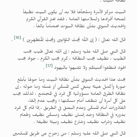
نظافة البيت :
البيت مركز الأسرة وملجأها فلا بد أن يكون البيت نظيفاً
لصحة أفرادها ولسلامتها العامة ، فقد اهتم القرآن الكريم
والحديث النبوي بشأن نظافة البيوت اهتماماً بالغاً .
[16]
قال الله تعالى : ( إِنَّ اللَّهَ يُحِبُّ التَّوَّابِينَ وَيُحِبُّ الْمُتَطَهِّرِينَ )
.
قال النبي صلى الله عليه وسلم : إن الله تعالى طيب يحب
الطيب ، نظيف يحب النظافة ، كريم يحب الكرم ، جواد يحب
[17]
الجود فنظفوا أفنيتكم ولا تشبهوا باليهود
.
يحث هذا الحديث النبوي بشأن نظافة البيت وما حولها بأبلغ
صورة وأكمل هيئة ينبغي كنس المسكن أو غسله وما حوله ، إن
نظافة الطرق العامة مسؤولية كل فرد في المجتمع ، لذلك يجب
على كل أسرة أن تنظف أمام مسكنها ؛ ويجب عدم إلقاء
القاذورات أمام المسكن وعدم البصق في الطريق ، إذا قام كل فرد
بدوره في النظافة وجد إنسان نظيف ومسكن نظيف وطعام
نظيف وشراب نظيف وشارع نظيف وبيئة نظيفة .
قال النبي صلى الله عليه وسلم : من زحزح عن طريق المسلمين