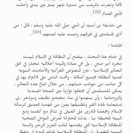
كافةً ونصرت بالرعب من مسيرة شهر يسير بين يدي وأحلت
[29]
لأمتي الغنائم
.
عن حذيفة بن أسيد أن النبي صلى الله عليه وسلم ، قال : من
[30]
آذى المسلمين في طرقهم وجبت عليه لعنتهم
.
الخاتمة :
في ختام هذا البحث ، يتضح أن النظافة في الإسلام ليست
مجرد أمر صحي ، بل هي عبادة وقيمة أخلاقية تتجذر في عمق
التعاليم الإسلامية . تبرز النصوص القرآنية والأحاديث النبوية
أهمية النظافة بجميع أشكالها ، وتحث الناس على الالتزام بها في
كل جانب من جوانب حياتهم . من خلال اتباع هذه التعاليم ،
يمكن للمسلمين أن يحققوا توازناً بين الصحة الجسدية
والروحانية ، وأن يسهموا في بناء مجتمع نظيف ومزدهر . إن
استيعابنا لهذه القيم وتطبيقها يعزز من فهمنا العميق لرسالة
الإسلام ويجعلنا قادرين على العيش في تناغم مع أنفسنا ومع
البيئة المحيطة بنا . بذلنا المحاولة لعرض النواحي الصحية
للنظافة الإسلامية التي يقدمها كتاب العزيز الرحيم والسنة
النبوية المطهرة ، إن للنظافة الإسلامية فوائد كبيرة في حفظ