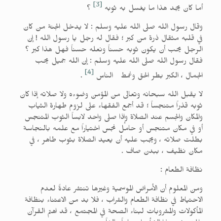
[3]
أما كان يجد هذا ما يغسل به ثوبه
؟
وقال رسول الله صلى الله عليه وسلم : لا يدخل الجنة من كان
في قلبه مثقال ذرة من كبر ؛ فقال له رجل يا رسول الله ! إن
الرجل يحب أن يكون ثوبه حسناً ونعله حسناً فهل هذا كبر ؟
فقال رسول الله صلى الله عليه وسلم : إن الله جميل يحب
[4]
الجمال ، الكبر بطر الحق وغمط الناس
.
لا يقبل الله سبحانه وتعالى من المؤمن وضوءه ولا صلاته إذا كان
ثوبه قذراً متنجساً ؛ قد أجمع الفقهاء على لزوم طهارة الثياب
والمكان والجسم عند الصلاة وإذا صلى واحد لابساً الثوب المتنجس
أو في مكان متنجس أو حامل نجس اختياراً مع علمه بالنجاسة
بطلت صلاته ، ويجب عليه أن يعيد الصلاة بثوب طاهر ، في
مكان نظيف ، ببدن صاف .
نظافة الطعام :
ومن المعلوم أن الأمراض الموسمية وغيرها تنتشر عادةً لعدم
الاحتياط في نظافة الطعام والشراب ، فلا بد من الاعتناء بنظافة
المأكولات والمشروبات لبناء الصحة في المجتمع ، قد اهتم القرآن