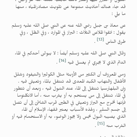
التبول أو التبرز فيها واعتبر ذلك مجلبةً للعنة الله عز وجل ،
قد جاء هناك أحاديث متنوعة عن تلويث مصادرالمياه ، منها
ما يلي :
عن معاذ بن جبل رضي الله عنه عن النبي صلى الله عليه وسلم
يقول : اتقوا الملاعن الثلاث : البراز في الموارد ، وفي الظل ، وفي
[13]
طرق الناس
.
وقال النبي صلى الله عليه وسلم أيضاً : لا يبولن أحدكم في الماء
[14]
الدائم الذي لا يجري ثم يغسل فيه
.
ومن المعروف أن الكثير من الأوبئة مثل الكوليرا والتيفود وشلل
الأطفال والتهاب الكبد المعدى قد تنتقل بالماء وتعيش فيه .
وإن البلهارسيا تنتقل إلى الماء عند التبول فيه ، وبعد أن تتطور
في الماء تنتقل إلى من يستحم به أو يشرب منه ، أما الانكلتوما
فإنها تخرج مع البراز وتعيش في الطين قرب الشاطئ إلى أن تصل
إلى جسم السليم ، ولهذه الأسباب يعتبر فقهاء الإسلام أن الماء
الذي يصيبه البول نجس ولا يجوز الوضوء به أو الاستحمام فيه أو
[15]
الشرب منه
.