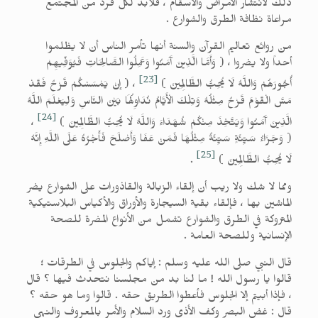
ذلك لانتشار الأمراض والأسقام ، فلابد لكل فرد من المجتمع
مراعاة نظافة الطرق والشوارع .
من روائع تعاليم القرآن والسنة أنها تأمر الناس أن لا يظلموا
أحداً ولا يضروا ، ( وَأَمَّا الَّذِينَ آَمَنُوا وَعَمِلُوا الصَّالِحَاتِ فَيُوَفِّيهِمْ
[23]
أُجُورَهُمْ وَاللَّهُ لَا يُحِبُّ الظَّالِمِينَ )
، ( إنْ يَمْسَسْكُمْ قَرْحٌ فَقَدْ
مَسَّ الْقَوْمَ قَرْحٌ مِثْلُهُ وَتِلْكَ الْأَيَّامُ نُدَاوِلُهَا بَيْنَ النَّاسِ وَلِيَعْلَمَ اللَّهُ
[24]
الَّذِينَ آَمَنُوا وَيَتَّخِذَ مِنْكُمْ شُهَدَاءَ وَاللَّهُ لَا يُحِبُّ الظَّالِمِينَ )
،
( وَجَزَاءُ سَيِّئَةٍ سَيِّئَةٌ مِثْلُهَا فَمَنْ عَفَا وَأَصْلَحَ فَأَجْرُهُ عَلَى اللَّهِ إِنَّهُ
[25]
لَا يُحِبُّ الظَّالِمِينَ )
.
ومما لا شك ولا ريب أن إلقاء الزبالة والقاذورات على الشوارع يضر
الماشين بها ، فإلقاء بقية السيجارة والأوراق والأكياس البلاستيكية
المتروكة في الطرق والشوارع تشمل من الأنواع المضرة للصحة
الإنسانية وللصحة العامة .
قال النبي صلى الله عليه وسلم : إياكم والجلوس في الطرقات ؛
قالوا يا رسول الله ! ما لنا بد من مجلسنا نتحدث فيها ؟ قال
، فإذا أبيتم إلا الجلوس فأعطوا الطريق حقه . قالوا وما هو حقه ؟
قال : غض البصر وكف الأذى ورد السلام والأمر بالمعروف والنهي