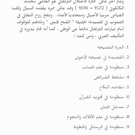
وعالم آخر عاش فترة الاحتلال البرتقالي هو القاضي محمد
الكالكوتي ( 1572 – 1616 ) وقد عاش عمره بقلمه السيال وقلبه
الفياض مربياً الأجيال ومتحدياً الأعداء . ونفخ روح التفاني في
الشعوب في قصيدته الجليلة ” الفتح المبين ” وناداهم للوقوف
أمام تيارات البرتغال دفاعاً عن الوطن . كما أنه قام بدوره في
التأليف العربي ، ومن كتبه :
الدرة الفصيحة
القصيدة في نصيحة الإخوان
منظومة في علم الحساب
ملتقط الفـرائض
مقاصد النكاح
منظومة في تجويد القـرآن
مدخل الجنان
منظومة في علم الأفلاك والنجوم
منظومة في الرسائل والخطوط