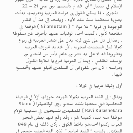
المناخ الثقافي والحضاري بكيرالا . وقد ورد في كتاب ” تاريخ ظهور
الإسلام في مليبار ” أن قد تم تأسيسها بين عامي 21 – 22
الهجري ، مما يمكن القول إن دراسة العربية وتدريسها بدأت
بصورة منتظمة منذ تلك الأيام . ويضاف إلى هذا أن المقابر
الموجودة في قرية ” نلا موتم ” ( Nilamuttam ) الواقعة في
مقاطعة كانور ، كُتبت أسماء الوفيات عليها بأحرف غير منقوطة
. وهذا إن دلّ على شيئ فإنه يدل على انتشار العربية في ربوع
كيرالا قبل الستينات الهجرية . لأن تجديد الحروف العربية
وتطويرها قد تمّ على يد نصر بن عاصم بأمر من الحجاج بن
يوسف الثقفـي . وبما أن العربية ضرورية لتلاوة القـرآن
ودراسته ، كان من المفروض أن المسلمين أقبلوا عليها وتحمسوا
فيها .
أول وثيقة عربية في كيرالا :
ويقال : إن اللغة العربية بكيرالا ظهرت حروفها أولاً في الوثيقة
النحاسية التي منحها الملك ستانو روي كولاشيكرا ( Stanu
Ravi Kulashekara ) للمقيمين المسيحيين في مدينية كولام
موافقةً منه لبناء كنيسة لهم ، وقد وقّع فيها بعض التجار
العرب وكتبوا أسماءهم بالخط الكوفي . وكان ذلك في عام 849
الميلادي . وكتاب ” القيد الجامع ” الذي ألفه الفقيه حسين في