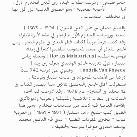
حجر الهيتمي ، ومرشد الطلاب لجـده زين الدين المخدوم الأول .
أما ” الأجوبة العجيبة ” وهو الفتاوى الدينية التي أفتى بها
في مختلف المناسبات .
والشيخ عثمان بن جمال الدين المعبرى ( 1504 – 1583 )
تلميذ وزوج ابنة المخدوم الأول عالم آخر في هذه الأسرة المباركة ،
وقد كتب شرحاً عربياً لكتاب قطر الندى في علوم النحو . ومن
الجدير بالذكر أن علماء المخدومية ساهمـوا كثيراً في إعداد
الموسوعة الطبية (Hortus Malabaricus ) ومعناه رياض
مليبار ، تولى تدوينه الحاكم الهولندي هنرك وان ريد (
Hendrik Van Rheede ) ويحتوي على دراسة 742 نباتاً
دوائياً من الأعشاب الموجودة في غابات مليبار وكرناتكا ،
استغرقت أعمال الجمع والتحقيق ثلاثين سنةً ليصدر الكتاب في
12 مجلداً في آمستردام عام 1678 . وقد أدرجت فيه أسماء
النباتات في اللغات : اللاتينية والمليالمية والعربية وديواناكري .
والأسماء العربية فيه كانت من مساهمات المخاديم . ومن هذا
القبيل كتب الشيخ إبراهيم مسليار ( 1871 – 1951 ) في العربية
كتاب ” مختزن المفردات الطبية ” الذي قام الدكتور محمد
يوسف الندوي موخرا بدراسته وتحقيقه .