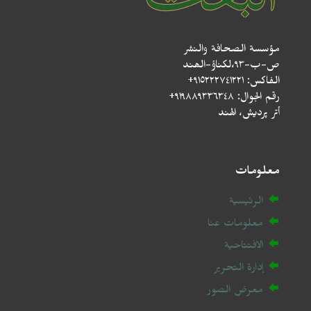
مؤسسة الصحافة والنشر
ص-ب-۹۳،لکناؤ-الھند
الفاكس: ٩١٥٢٢٢٧٤١٢٢١+
رقم الجوال: ٩١٩٨٨٩٣٣٦٣٤٨+
أتر پردیش، الهند
معلومات
الرئيسية
معلومات عنا
الافتتاحية
إدارة التحرير
معرض الصور