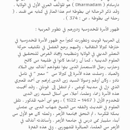
دارمادام ( Dharmadam ) هو المؤلَّف العربي الأول في الولاية .
وقد ذكر الرحالة ابن بطوطة اسم هذا العالم في كتابه عن الهند . (
رحلة ابن بطوطة ، ص : 374 ) .
ظهور الأسرة المخدومية ودورهم في تطوير العربية :
إن العربية قويت وتطورت كثيراً مع ظهور الأسرة المخدومية في
خارطة كيرالا الثقافية . وإليهم يرجع الفضل في تكثيف حركة
التعليم الديني في الولاية وتنظيمه وإيجاد الفرص للتحقيق في
العلوم الدينية ، كما أن زعماءها كانوا في طليعة مَن كافح
وحارب رجالَ الاستعمار الذين بثوا نفوذهم آنذاك بين البلاد
والعباد . وصلت هذه الأسرة إلى كيرالا من ” معبر ” في تامل
نادو ، وكان أولهم وصولا السيد زين الدين إبراهم بن أحمد المعبري
الذي نزل في مدينة كوشن ، ثم انتقل إلى فوناني . وقد أنجبت
هذه الأسرة زعماء وعلماء أجلاء من أمثال السيد زين الدين
المخدوم الأول ( 1467 – 1522 ) ، وهو ابن أخيه المذكور . تلقى
العلوم في الحديث والفقه من الشيخ شهاب الدين بن عثمان
بمكة المكرمة ، ثم التحق بجامعة الأزهر ، ولعله كان هو الأول من
أبناء مليبار ممن درس في جامعة الأزهر . وأساتذته آنذاك في
الأزهر من العلماء العباقرة المشهورين . وفي هذه الفترة