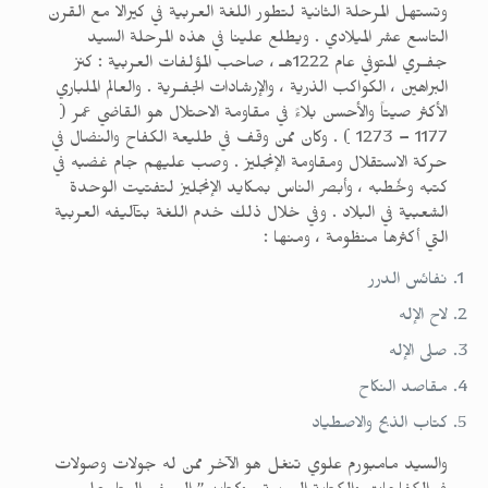
وتستهل المرحلة الثانية لتطور اللغة العربية في كيرالا مع القرن
التاسع عشر الميلادي . ويطلع علينا في هذه المرحلة السيد
جفـري المتوفي عام 1222هـ ، صاحب المؤلفات العربية : كنز
البراهين ، الكواكب الذرية ، والإرشادات الجفـرية . والعالم الملباري
الأكثر صيتاً والأحسن بلاءً في مقاومة الاحتلال هو القاضي عمر (
1177 – 1273 ) . وكان ممن وقف في طليعة الكفاح والنضال في
حركة الاستقلال ومقاومة الإنجليز . وصب عليهم جام غضبه في
كتبه وخُطبه ، وأبصر الناس بمكايد الإنجليز لتفتيت الوحدة
الشعبية في البلاد . وفي خلال ذلك خدم اللغة بتآليفه العربية
التي أكثرها منظومة ، ومنها :
نفائس الدرر
لاح الإله
صلى الإله
مقاصد النكاح
كتاب الذبح والاصطياد
والسيد مامبورم علوي تنغل هو الآخر ممن له جولات وصولات