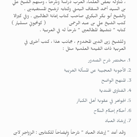
، تناوله بعض العلماء العرب دراسةً وشرحاً ، ومنهم الشيخ علي
بن السيد أحمد السقاف اليمني وكتابه ترشيح المستفيدين .
والشيخ أبو بكر البكري صاحب كتاب إعانة الطالبين . وفي كيرالا
كتب الشيخ علي بن عبد الرحمن ( كونجوتي مسليار )
كتابه ” تنشيط المطالعين ” شرحاً له في العربية .
وللشيخ زين الدين المخدوم ، بجانب هذا ، كتب أخرى في
العربية ذات القيمة العلمية مثل :
مختصر شرح الصدور
الأجوبة العجيبة عن المسألة الغريبة
المنهج الواضح
الفتاوى الهندية
الجواهر في عقوبة أهل الكبائر
أحكام إحكام النكاح
إرشاد العباد
وقد أعد ” إرشاد العباد ” شرحاً وإيضاحاً للكتابين : الزواجر لابن