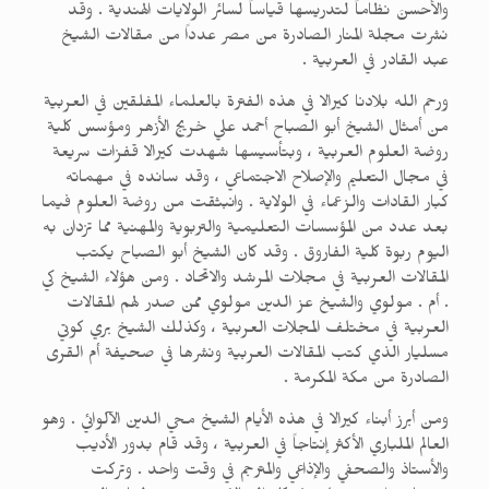
والأحسنَ نظاماً لتدريسها قياساً لسائر الولايات الهندية . وقد
نشرت مجلة المنار الصادرة من مصر عدداً من مقالات الشيخ
عبد القادر في العربية .
ورحم الله بلادنا كيرالا في هذه الفترة بالعلماء المفلقين في العربية
من أمثال الشيخ أبو الصباح أحمد علي خريج الأزهر ومؤسس كلية
روضة العلوم العربية ، وبتأسيسها شهدت كيرالا قفزات سريعة
في مجال التعليم والإصلاح الاجتماعي ، وقد سانده في مهماته
كبار القادات والزعماء في الولاية . وانبثقت من روضة العلوم فيما
بعد عدد من المؤسسات التعليمية والتربوية والمهنية مما تزدان به
اليوم ربوة كلية الفاروق . وقد كان الشيخ أبو الصباح يكتب
المقالات العربية في مجلات المرشد والاتحاد . ومن هؤلاء الشيخ كي
. أم . مولوي والشيخ عز الدين مولوي ممن صدر لهم المقالات
العربية في مختلف المجلات العربية ، وكذلك الشيخ بري كوتي
مسليار الذي كتب المقالات العربية ونشرها في صحيفة أم القرى
الصادرة من مكة المكرمة .
ومن أبرز أبناء كيرالا في هذه الأيام الشيخ محي الدين الآلوائي . وهو
العالم الملباري الأكثر إنتاجاً في العربية ، وقد قام بدور الأديب
والأستاذ والصحفي والإذاعي والمترجم في وقت واحد . وتركت