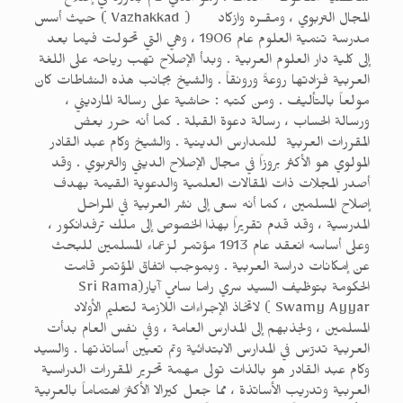
شخصية ملحوظة آنذاك . وهو الذي قام بدوره في إصلاح
المجال التربوي ، ومقـره وازكاد ( Vazhakkad ) حيث أسس
مدرسة تنمية العلوم عام 1906 ، وهي التي تحولت فيما بعد
إلى كلية دار العلوم العربية . وبدأ الإصلاح تهب رياحه على اللغة
العربية فزادتها روعةً ورونقاً . والشيخ بجانب هذه النشاطات كان
مولعاً بالتأليف . ومن كتبه : حاشية على رسالة المارديني ،
ورسالة الحساب ، رسالة دعوة القبلة . كما أنه حرر بعض
المقررات العربية للمدارس الدينية . والشيخ وكام عبد القادر
المولوي هو الأكثر بروزاً في مجال الإصلاح الديني والتربوي . وقد
أصدر المجلات ذات المقالات العلمية والدعوية القيمة بهدف
إصلاح المسلمين ، كما أنه سعى إلى نشر العربية في المراحل
المدرسية ، وقد قدم تقريراً بهذا الخصوص إلى ملك ترفدانكور ،
وعلى أساسه انعقد عام 1913 مؤتمر لزعماء المسلمين للبحث
عن إمكانات دراسة العربية . وبموجب اتفاق المؤتمر قامت
الحكومة بتوظيف السيد سري راما سامي آيار(Sri Rama
Swamy Ayyar ) لاتخاذ الإجراءات اللازمة لتعليم الأولاد
المسلمين ، ولجذبهم إلى المدارس العامة ، وفي نفس العام بدأت
العربية تدرّس في المدارس الابتدائية وتم تعيين أساتذتها . والسيد
وكام عبد القادر هو بالذات تولى مهمة تحرير المقررات الدراسية
العربية وتدريب الأساتذة ، مما جعل كيرالا الأكثرَ اهتماماً بالعربية