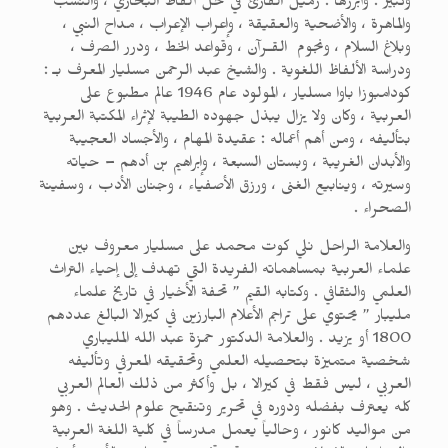
وكبير . وأبرزها : زميل القارئ في حل ألفاظ البخاري ، والنسب
والماهرة ، والأضحية والعقيقة ، وإعراب الإعراب ، مداح النبي ،
وبلاغ السلام ، ونجوم القـرآن ، وقواعد الخط ، ودرر الصرف ،
ودراسة الألفاظ اللغوية . والشيخ عبد الرحمن مسليار المعرف بـ :
كودامبوزا باوا مسليار ، المولود عام 1946 عالم مطبوع على
العربية ، وكان ولا يزال يبذل جهوده الطيبة لإثراء المكتبة العربية
بتأليفه ، ومن أهم أعماله : عقيدة المهام ، والأجساد العجيبة
والأبدان الغريبة ، وبستان السبعة ، وإبراهيم بن أدهم – حياته
وسيرته ، وينابيع الغنى ، ورزق الأصفياء ، وجنان الأدب ، وسفينة
الصحراء .
والعلامة الراحل نلي كوت محمد على مسليار معروف بين
علماء العربية بمساهماته الفريدة التي تهدف إلى إحياء التراث
العلمي والثقافي . وكتابه القيم ” تحفة الأخيار في تاريخ علماء
مليبار ” يحتوي على تراجم الأعلام البارزين في كيرالا البالغ عددهم
1800 أو يزيد . والعلامة الدكتور حمزة عبد الله المليباري
شخصية متميزة بتحصيله العلمي وتحقيقه المعرفي وتأليفه
العربي ، ليس فقط في كيرالا ، بل وأكثر من ذلك العالم العربي
كله يعترف بفضله ودوره في تحرير وتنقيح علوم الحديث . وهو
من مواليد كانور ، وحالياً يعمل مدرساً في كلية اللغة العربية