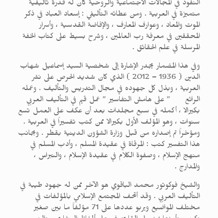
النفوذ في المجالات الاجتماعية والروحية كان له قدرة تأليفية
متميزة في العربية . ومن عطائه التأليفي : إسعاد العباد في ذكر
الموت والمعاد ، وعوارف المعارف ، والإفاضة القدسية ، وأسرار
المحققين في معرفة رب العالمين ، وشرح بسيط على كتاب الخفة
المرسلة في علم الحقائق .
وفي هذا المضمار يجدر الإشارة إلى شخصية السيد إسماعيل شهاب
الدين ( 1936 – 2012 ) الذي كان شديد الحرص على نشر
العربية ، وبذل كل جهوده في مجال التدريس والتأليف . وعمله
الرائع ” على هامش التفاسير ” عمل قيم في التأليف العربي
بكيرالا ، أكمله في سبع مجلدات بعد أن عكف على العمل تسع
سنوات ، وهو المؤلف الأول بكيرالا ممن كتب تفسيراً في العربية .
ومؤخراً تم إصداره من قبل وزارة الشؤون الدينية بقطر . وبجانب
هذا التفسير كتب : المرقاة في عقيدة المسلم ، وأدب المسلم في
منهج الإسلام ، وصفوة الكلام في عقيدة الإسلام ، والنبراس ،
والمدارج .
والشيخ فوكوتور محمد الباقوي هو الآخر ممن له جهود طيبة في
التأليف العربي . وقد أتحف المجتمع الإسلامي بالمؤلفات في
مختلف المواضيع ويربو عددها على 71 مؤلفاً ما بين صغير