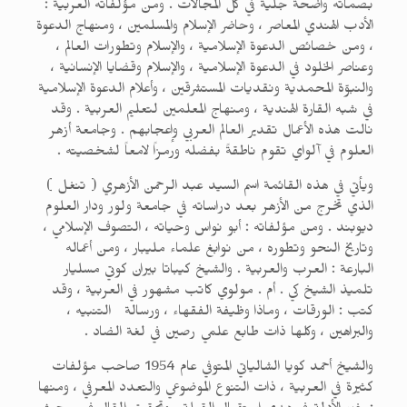
بصماته واضحة جلية في كل المجالات . ومن مؤلفاته العربية :
الأدب الهندي المعاصر ، وحاضر الإسلام والمسلمين ، ومنهاج الدعوة
، ومن خصائص الدعوة الإسلامية ، والإسلام وتطورات العالم ،
وعناصر الخلود في الدعوة الإسلامية ، والإسلام وقضايا الإنسانية ،
والنبوّة المحمدية ونقديات المستشرقين ، وأعلام الدعوة الإسلامية
في شبه القارة الهندية ، ومنهاج المعلمين لتعليم العربية . وقد
نالت هذه الأعمال تقدير العالم العربي وإعجابهم . وجامعة أزهر
العلوم في آلواي تقوم ناطقةً بفضله ورمزاً لامعاً لشخصيته .
ويأتي في هذه القائمة اسم السيد عبد الرحمن الأزهري ( تنغل )
الذي تخرج من الأزهر بعد دراساته في جامعة ولور ودار العلوم
ديوبند . ومن مؤلفاته : أبو نواس وحياته ، التصوف الإسلامي ،
وتاريخ النحو وتطوره ، من نوابغ علماء مليبار ، ومن أعماله
البارعة : العرب والعربية . والشيخ كيباتا بيران كوتي مسليار
تلميذ الشيخ كي . أم . مولوي كاتب مشهور في العربية ، وقد
كتب : الورقات ، وماذا وظيفة الفقهاء ، ورسالة التنبيه ،
والبراهين ، وكلها ذات طابع علمي رصين في لغة الضاد .
والشيخ أحمد كويا الشالياتي المتوفي عام 1954 صاحب مؤلفات
كثيرة في العربية ، ذات التنوع الموضوعي والتعدد المعرفي ، ومنها