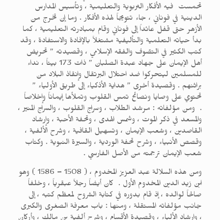
تحمست فيه الأفكار التربوية والتعليمية ، وتأسيس المدارس
الدينية في فوناني ، جاء تتويجاً لهذه الأفكار . وما إن تخرج من
الأزهر حتى قفل عائداً إلى فوناني وقام بمبادرته التعليمية ، كما
بدأ حياته التعلمية والتأليفية مشتغلاً بالإفادة والاستفادة ، وقد
كتب الكثير في التصّوف والفقه الإسلامي ، وقصيدته ” تحريض
أهل الإيمان على جهاد عبدة الصلبان ” ذات 173 بيتاً ، نداء
للمسلمين ليتحركوا ضد احتلال البرتقال وإنقاذ البلاد من
براثنهم . وقصيدة أخرى ” هداية الأذكياء إلى طريق الأولياء ”
تحتوي على وصايا ونصائح تمس القلوب وتملأها إيماناً وإخلاصاً
. ومن مؤلفاته : مرشد الطلاب ، وسراج القلوب ، والسراج المنير ،
والمسعد في ذكر الموت ، وشمس الهدى ، وتحفة الأحبة ، وإرشاد
القاصدين ، وشعب الإيمان ، وتسهيل القافية ، وشرح الألفية ،
وقصص الأنبياء ، وشرح تحفة الوردية ، والسيرة النبوية . وكتاب
شعب الإيمان ترجمته من الأصل الفارسي .
ومن هذه السلالة عبد العزيز المخدوم ، ( 1508 – 1586 ) وهو
ابن زيد الدين المخدوم الأول . كان أيضاً رجلاً عبقرياً ، وخلفاً
صالحاً لوالده ، إذ قام بدوره في كتابة الشروح لمعظم كتبه ، إلى
جانب مؤلفاته المستقلة ، ومنها : باب معرفة الصغرى والكبرى
، وإرشاد الألباء ، وقصيدة الأقسام ، وشرح ألفية بن مالك ، وأركان