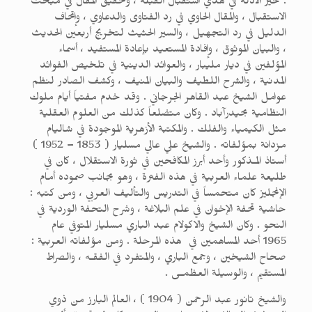
: خير الأدلة في هدي استقبال القبلة ، وتحقيق المقال في مبحث
الاستقبال ، والمقال الحاوي في رد الفتاوى والدعاوي ، وإتحاف
الدليل في رد التجهيل ، والسير الحثيث لتخريج أربعين الحديث
، والبيان الموثوق ، وإفادة المستعيد بإعادة المستفيد ، أسماء
المؤلفين في ديار مليبار ، والعوائد الدينية في تلخيص الفوائد
المدنية ، والشرح اللطيف والبيان المنيف ، وكشف الصادر لنظم
عوامل الشيخ عبد القاهر الجرجاني . وقد خدم مفتياً أيام ملوك
النظامية بحيدرآباد . وكان متضلعاً كذلك من العلوم العقلية
مثل الكيمياء والفلك . والمكتبة الأزهرية الموجودة في شاليام
مزدانة بمؤلفاته . والشيخ علي عالي مسليار ( 1853 – 1952 )
أستاذ المـذكور وأحد أبرز المكافحين في ثورة الاستقلال ، كان في
طليعة علماء العربية في هذه الفترة ، وهو بجانب صموده أمام
الإنجليز كان متحمساً في التدريس والتأليف العربي ، ومن كتبه :
حاشية تحفة الإخوان في علم البلاغة ، وشرح التحفة الوردية في
النحو . وكان الشيخ والاكولام عبد الباري مسليار المتوفي عام
1965 أحد المساهمين في هذه المرحلة . ومن مؤلفاته العربية :
صحاح الشيخين ، وجمع الباري ، والمتفرد في الفقـه ، والصراط
المستقيم ، والوسيلة العظمـى .
والشيخ تانور عبد الرحمن ( 1904 ) ، العالم البارز من ذوي