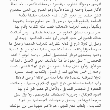
الإيمان ، ومرقاة القلوب ، والمتفرد ، ومسلك الأتقياء . وأما العالم
الأكثر شهرةً وسمعةً في هذه الأسرة وهو الشيخ زين الدين المخدوم
الثاني حفيد زين الدين الأول . قدم خدمات جليلةً للأمة
المسلمة والعلوم العربية ، وسعى إلى نشر العلوم دراسةً وتدريساً
وتأليفاً . وبعد الدراسة الابتدائية قصد مكة المكرمة وأقام بها
عشر سنوات ليتلقى العلوم من جهابذة علمائها . ومن أساتذته
هناك الشيخ ابن حجر الهيتمي أبرز علماء الشافعية . وبعد أن
وصل إلى كيرالا شرع في كتابة المقررات للدراسة الدينية وجعل لها
منهجاً مؤثراً ونظاماً متقناً ، مما جعل طلبة العلم من كل قاصية
ودانية يقصدون فوناني للتحصيل العلمي . وعمله الرائع ” تحفة
المجاهدين ” يبقى نموذجاً فذاً للتأليف العربي الأصيل ، كما أنه
هو الأول والأبرز الذي يسلط الضوء على تاريخ كيرالا القديم . تمت
ترجمته إلى خمس وثلاثين لغة في العالم . والكتاب يجسد مسيرة
كيرالا التاريخية الممتدة 85 عاماً بدءًا من 1498 وحتى 1583 .
وفيه دراسة مفصلة عن تاريخ ظهور الإسلام في مليبار ، والعادات
المنتشرة في المجتمع الهندوكي ، والأعمال الوحشية التي قام بها
الجنود البرتقال ، وضرورية الاصطفاف لمقاومتهم . ولا يزال يبقى
مرجعاً فريداً لمن يشتغل بالدراسات الاجتماعية عن كيرالا
القديمة . وكتاب فتح المعين ، هو الآخـر شهرة من بين مؤلفاته