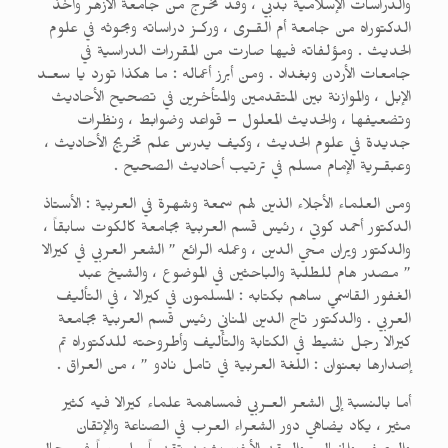
والدراسات الإسلامية بدبي ، وقد تخرج من جامعة الأزهر وأخذ
الدكتوراه من جامعة أم القـرى ، وركـز دراساته وبحوثه في علوم
الحديث . ومؤلفاته فيها صارت من المقررات الدراسية في
جامعات الأردن وبغداد . ومن أبرز أعماله : ما هكذا تورد يا سعـد
الإبل ، والموازنة بين المتقدمين والمتأخرين في تصحيح الأحاديث
وتضعيفها ، والحديث المعلول – قواعد وضوابط ، ونظرات
جديدة في علوم الحديث ، وكيف يدرس علم تخريج الأحاديث ،
وعبقـرية الإمام مسلم في ترتيب أحاديث الصحيح .
ومن العلماء الأجلاء الذين لهم سمعة وشهرة في العربية : الأستاذ
الدكتور أحمد كوتي ، رئيس قسم العربية بجامعة كالكوت سابقاً ،
والدكتور ويران محي الدين ، وعمله الرائع ” الشعر العربي في كيرالا
” مصدر هام للطلبة والباحثين في الموضوع ، والشيخ عبد
الغفور القاسمي ساهم بكتابه : المسلمون في كيرالا ، في التأليف
العربي . والدكتور تاج الدين المناني رئيس قسم العربية بجامعة
كيرالا رجل نشيط في الكتابة والتأليف وأطروحته للدكتوراه تم
إصدارها بعنوان : اللغة العربية في تامل نادو ” ، من العراق .
أما بالنسبة إلى الشعر العـربي فمساهمة علماء كيرالا فيه كثير
مثير ، يكاد يضاهي دور الشعراء العرب في الصناعة والإتقان