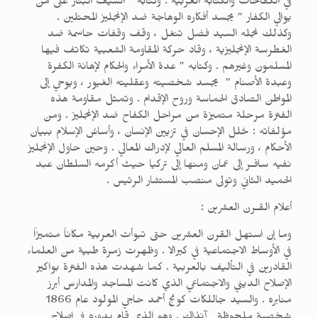
في الكفاحات والكتابة العربية . وكتابه ” السيف البتار على من
يوالي الكفار ” يجسد أفكاره الوهاجة ضد الإنجليز المحتلين .
وكذلك نجله السيد فضل تنغل ، وقف وقفات حاسمة ضد
الغطرسة الإنجليزية ، وقاد حركة المقاومة الشعبية تكاتف فيها
المسلمون وغيرهم . وكتابه ” عدة الأمراء والحكام لإهانة الكفرة
وعبدة الأصنام ” يجسد شخصيته وعقليته الغيور ، ويوحي إلى
المواطن الصادق الحماسة وروح الإقدام . وتمثل مقاومة هذه
الفترة مرحلة متميزة من مراحل الكفاح ضد الإنجليز . ومن
مؤلفاته : حُلل الإحسان في تزيين الإنسان ، وأساسُ الإسلام ببيان
الأحكام ، ورسالة المسلم العالي لإدراك المعالي . وحين حاول الإنجليز
نفيه سافـر إلى عمان ومنها إلى تركيا حيث أكرمه السلطان عبد
الحميد الثاني وتولى منصب المستشار الرئيس .
أعلام القـرن العشرين :
وما إن استهل القرن العشرين حتى تبوأت العربية مكاناً متميزاً
في الأوساط الاجتماعية في كيرالا . وظهرت زمرة طبية من العلماء
القادرين في التأليف بالعربية . كما شهدت هذه الفترة بواكير
الإصلاح الديني والاجتماعي الذي كانت المساجد والمدارس أبرز
منابره . والسيد جاللكات كونج أحمد حاجي المولود عام 1866