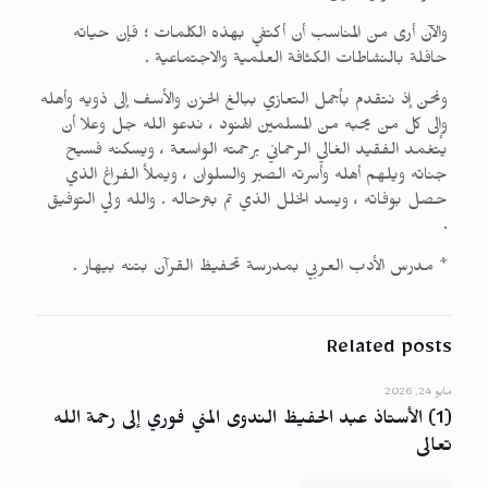
والآن أرى من المناسب أن أكتفي بهذه الكلمات ؛ فإن حياته
حافلة بالنشاطات الكثافة العلمية والاجتماعية .
ونحن إذ نتقدم بأجمل التعازي ببالغ الحزن والأسف إلى ذويه وأهله
وإلى كل من يحبه من المسلمين الهنود ، ندعو الله جل وعلا أن
يتغمد الفقيد الغالي الرحماني برحمته الواسعة ، ويسكنه فسيح
جناته ويلهم أهله وأسرته الصبر والسلوان ، ويملأ الفراغ الذي
حصل بوفاته ، ويسد الخلل الذي تم بترحاله . والله ولي التوفيق
.
*
مدرس الأدب العربي بمدرسة تحفيظ القرآن بتنه بيهار .
Related posts
مايو 24, 2026
(1) الأستاذ عبد الحفيظ الندوى المني فوري إلى رحمة الله
تعالى