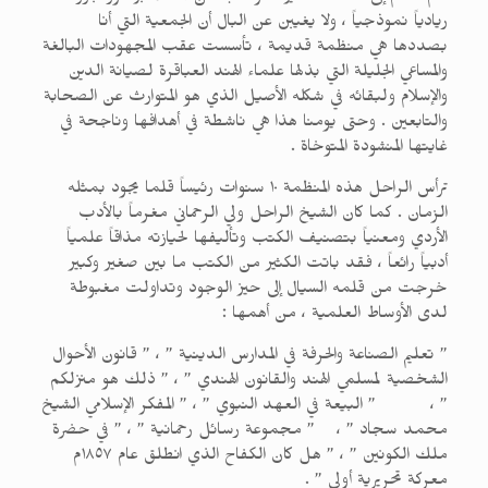
ريادياً نموذجياً ، ولا يغيبن عن البال أن الجمعية التي أنا
بصددها هي منظمة قديمة ، تأسست عقب المجهودات البالغة
والمساعي الجليلة التي بذلها علماء الهند العباقرة لصيانة الدين
والإسلام ولبقائه في شكله الأصيل الذي هو المتوارث عن الصحابة
والتابعين . وحتى يومنا هذا هي ناشطة في أهدافها وناجحة في
غايتها المنشودة المتوخاة .
ترأس الراحل هذه المنظمة ١٠ سنوات رئيساً قلما يجود بمثله
الزمان . كما كان الشيخ الراحل ولي الرحماني مغرماً بالأدب
الأردي ومعنياً بتصنيف الكتب وتأليفها لحيازته مذاقاً علمياً
أدبياً رائعاً ، فقد باتت الكثير من الكتب ما بين صغير وكبير
خرجت من قلمه السيال إلى حيز الوجود وتداولت مغبوطة
لدى الأوساط العلمية ، من أهمها :
” تعليم الصناعة والحرفة في المدارس الدينية ” ، ” قانون الأحوال
الشخصية لمسلمي الهند والقانون الهندي ” ، ” ذلك هو منزلكم
” ، ” البيعة في العهد النبوي ” ، ” المفكر الإسلامي الشيخ
محمد سجاد ” ، ” مجموعة رسائل رحمانية ” ، ” في حضرة
ملك الكونين ” ، ” هل كان الكفاح الذي انطلق عام ١٨٥٧م
معركة تحريرية أولى ” .