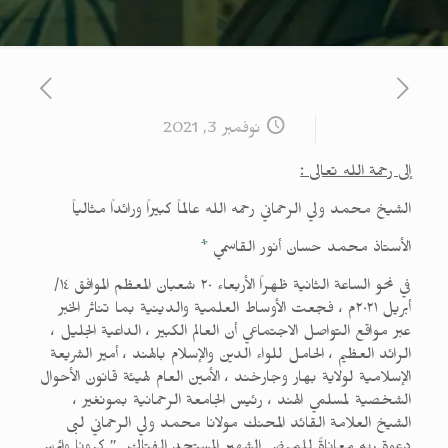
نوفمبر 3, 2021
إلى رحمة الله تعالى :
الشيخ محمد ولي الرحماني رحمه الله عالماً كبيراً ورائداً مثالياً
الأستاذ محمد حسان أنور القاسمي
*
في نحو الساعة الثانية ظهراً الأربعاء ٢٠ شعبان المعظم الموافق ١٤/
أبريل ٢٠٢١م ، فجعت الأوساط العلمية والدينية بما تناثر الخبر
عبر مواقع التواصل الاجتماعي أن العالم الكبير ، الداعية الجليل ،
الرائد العظيم ، الحامل للواء الدين والإسلام بالهند ، أمير الشريعة
الإسلامية لولاية بهار وجارخند ، الأمين العام لهيئة قانون الأحوال
الشخصية لمسلمي الهند ، رئيس الجامعة الرحمانية بمونغير ،
الشيخ العلامة القائد المحنك مولانا محمد ولي الرحماني لبى