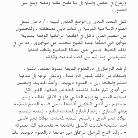
وترعرع في حضن والديه إلى ما نضج عقله وذهنه وبلغ سن
الشعور .
تلقى التعليم البدائي في الوضع العلمي لبيته ، ثم دخل لتلقي
العلوم الإسلامية الشرعية في كتاب ديني بمنطقته ، وللحصول
على التعليم العالي دخل في الجامعة الرحمانية الواقعة بمدينة
مونجير التي أنشأها جده الشيخ محمد علي المونجيري ، تدرس في
ذلك المحيط الجامعي حتى مشكاة المصابيح وكتاب الهداية
للمرغيناني وما إليه من كتب الحديث والفقه .
ثم شد الترحال إلى دارالعلوم التابعة لندوة العلماء لكناؤ ،
واستفاد من ذلك المنهل الثر مدةً ، وبالتالي توجه إلى مدينة
العلم والثقافة ، إلى دارالعلوم ديوبند ، وأخذ الحديث والتفسير
من أيدي كبار علماء الجامعة المحدثين الفقهاء الذين ظل
صيتهم العلمي ودويهم الفقهي ذاع في الآفاق آنذاك ، وبلغ
سمعتهم من أقصى البلاد إلى أقصاها ، بمن فيهم الشيخ العلامة
إبراهيم البلياوي ، والعالم البارع المحدث النابغ ، الفقيه الضليع
مولانا فخر الدين ، والشيخ الفقيه المحدث مولانا فخر الحسن
أحد مشيخة الحديث الأسبق بالجامعة – تغمدهم الله بغفرانه
– . وقد تخرج الراحل الرحماني من جامعة دارالعلوم ديوبند عالماً