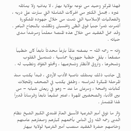
فهذا المركز وحيد من نوعه بولاية بهار ، لا يدانيه ولا يماثله
غيره ، يحمل الكثير من الحركات الشاملة التي سارت على دربه ،
والفعاليات الإسلامية التي تمت من خلال جهوده المشكورة
أثمرت ثمراً جنياً فوق الظن والحسبان وتكللت بالنجاح الباهر .
وقد عمل الفقيد من خلال هذه المنصة معلماً ومرشداً مدى
حياته .
وإنه – رحمه الله – بصفته عالماً بارعاً محدثاً نابغاً كان خطيباً
مصقعاً ، يلقي خطبةً جهوريةً حماسيةً ، تستميل القلوب
وتسخرها ، وتروق الأنظار وتسترعيها ، وتحلو الفؤاد وتطيب له .
إلى جانب ذلك يمتلك ناصية الأدب الأردي ، فبدأ يكتب منذ
المرحلة المبكرة لدراسته ، وطفق يكتب في الصحف والمجلات
كتابات واضحة ، وسرعان ما عد – وهو في ريعان شبابه – من
بين الأدباء والصحفيين المهرة ، اعتبر ضليعاً نابغاً وفرساناً قديراً
لهذا المضمار .
وإثر ما توفي أمير الشرعية الأسبق العالم الهندي الكبير الشيخ نظام
الدين رحمه الله ولى الناس بأجمعهم كبارهم وصغارهم عامتهم
وخاصهم حضرة الفقيد منصب أمير الشرعية لولاية بيهار