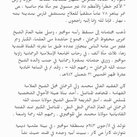
دعوة ربه معاناةً للمرض الشهير المستجد الفتاك ” كرونا وائرس
” الأكبر خطراً والأعظم داءً غير مسبوق عبر مأة عام ماضية ، عن
عمر يناهز ٧٨ عاماً متلقياً للعلاج بمستشفى فارس بمدينة بتنه
، بهار . فإنا لله وإنا إليه راجعون .
ذُهب بجثمانه إلى مسقط رأسه مونجير ، وصلى عليه العالم الشيخ
عمرين محفوظ الرحماني ، بجموع حاشدة من العلماء الكبار وجم
غفير من عامة الناس يتجاوز عدده طبق ما نشرته القناة الهندية
زهاءَ ثلاث مأة ألف ، في رحاب الجامعة الإسلامية الرحمانية زاوية
مونجير . ووري جثمانه بمقبرة رحمانية في جنب والده الشيخ
منت الله الرحماني – رحمهم الله – ، وقد تم في الساعة الحادية
عشرة ظهر الخميس ٢١ شعبان ١٤٤٢هـ .
كان الفقيد الغالي محمد ولي الرحماني نجل الشيخ العلامة
الفهامة ، المجاهد المناضل ، أحد بناة هيئة الأحوال الشخصية
لمسلمي الهند ، أمير الشريعة الأسبق الشيخ مولانا منت الله
الرحماني ابن العالم الداعي التقي النقي ، المناضل الكبير ضد الفتنة
القاديانية مولانا محمد علي المونجيري . رحمهم الله رحمةً واسعةً .
تولد في ٥/جون ١٩٤٣م بمنطقة مونجير ، في بيئة علمية دينية
تتوارث كابراً عن كابر ، ببيت أبيه وجده في الهند حيث نشأ