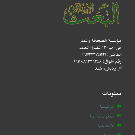
مؤسسة الصحافة والنشر
ص-ب-۹۳،لکناؤ-الھند
الفاكس: ٩١٥٢٢٢٧٤١٢٢١+
رقم الجوال: ٩١٩٨٨٩٣٣٦٣٤٨+
أتر پردیش، الهند
معلومات
الرئيسية
معلومات عنا
الافتتاحية