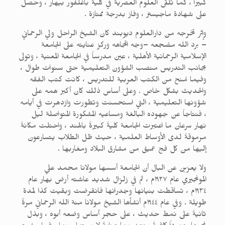
كبيراً ، كما تلقى العلوم العصرية في كلية باغلفور بيهار ، وحصل
على شهادة ماجيستر ، وفاز بدرجة ممتازة .
وإثر تخرجه من دارالعلوم ديوبند كان الشيخ الراحل ولي الرحماني
– برد الله مضجعه –وجه اتجاهه وركز عنايته على الجامعة
الإسلامية الرحمانية الأهلية ، عين مدرساً في الجامعة المعنية ، وتولى
بجانب التدريس منصب الشؤون التعليمية حتى سنوات طوال ،
وفيما مُنح من الكتب العربية للتدريس ، كانت كتب الفقه
والحديث بشكل خاص . وعلى أساس ذلك كان أكبر همه على
شؤونها التعليمية ، التي استحسنت وتطورت وازدهرت في أيامه
، فنتاجاً عن جهوده البالغة ومساعيه المشكورة المتواصلة ليل
نهار سرعان ما اعتبرت الجامعة كليةً كبيرةً بالهند ، واحتلت مكانةً
مرموقةً لدى الأوساط العلمية ، حيث ظل الطلاب يتسارعون
إليها من كل فج عميق من مشارق البلاد ومغاربها .
ولا يعزبن عن البال أن الجامعة أسسها مولانا محمد علي
المونجيري عام ١٩٢٧م ، ثم في زلزال شديد عاشته أرض بهار عام
١٩٣٤م ، تساقطت بنيانها وجدرانها فانقرضت وبقيت كذا لمدة
طويلة . وفي عام ١٩٤٤م أنشأها الشيخ مولانا منة الله الرحماني مرةً
ثانيةً على نمط حديث ، على حجر أساس وضعه أبوه ، وبذل