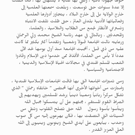
نحوها جهوداً كافيةً ، وعني بها عنايةً لا يستهان بها ، فما مضت
إلا عدة سنوات حتى توسعت ، وبلغت سمعتها العلمية إلى
خارج الولاية بل إلى خارج البلاد ، يتجاوز أدوارها العلمية
وفعالياتها الأدبية بلدان العالم ، حتى ظلت تلفت الانتباه
وتسترعي الأنظار لجمع من الطلاب والتلاميذ ، والعلماء
والمحدثين . وبالتالي في عهد رئاسة الشيخ محمد ولي الرحماني
ورعايته نالت الجامعة قبولاً وشعبيةً وتقدماً أكثر بكثير مما كانت
عليه من ذي قبل ، أنجبت الجامعة منذ أول يومها لحد الآن
عدداً لا بأس من العلماء الأفذاذ ممن خدموا دين الإسلام وقادوا
الشعب المسلم الهندي في مجالات الحياة الإسلامية والدينية ،
الاجتماعية والسياسية .
ومن تميزات الجامعة التي بها فاقت الجامعات الإسلامية الهندية ،
وامتازت من أخواتها الأخرى أنها تحتضن ” خانقاه رحماني ” الذي
تشكل مركزاً ربانياً ومعيناً دينياً يرشد المسلمين ويهديهم إلى
الصراط القويم المستقيم ، يحثهم على أن يتمسكوا بحبال الله
ويتأسوا بأسوة رسول الله حتى تصلح القلوب وتنقي من
السيئات التي التصقت بها ، فكان يهرعون إليه من كل صوب
وحدب ، يبايعون على أيدي الشيخ ويتوبون وينيبون إلى الله
العلي العزيز القدير .