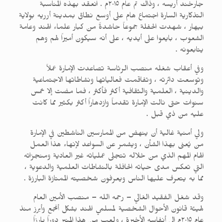
جارخند أريسه ، وذاك تم عام ٢٠١٥م . انعقد بهذه المناسبة
التذكارية السارة اجتماع هام على أوسع نطاق بمدينة أرريه بولاية
بيهار ، شهدت الحفلة جموعاً حاشدةً من كبار علماء الهند وعامة
الشعوب ، بايعوا على أيديه ، على أنه سيكون أميراً لهم وهم
يتابعونه .
وفي أعقاب شغله منصب الرئاسة تصاعدت الإمارة عملاً
وتوسعت دائرته ، وتفاقمت فعالياتها ونشاطاتها الاجتماعية
والدينية ، العلمية والثقافية أكثر فأكثر ، فما مضت إلا خمس
سنوات حتى نالت الإمارة تقدماً وازدهاراً أكثر بكثير مما كانت
عليه من ذي قبل .
ولي أمنية غالية أن ينهض من الممارسين الناشطين في الإمارة
من يُعنى بهذا الشأن ، ويشمر عن السواعد لإنهاء هذا العمل
الهام المهم الذي من خلاله تتجلى عملياته غير العادية ومنجزاته
التي تعكس مدى حياته الحافلة بالنشاطات العلمية والدعوية ،
مما به يتعرف عليها الناس ويعرفون شخصيته الممتازة البارزة .
وقد شغل الفقيد الغالي – رحمه الله – منصب الأمين العام
لهيئة قانون الأحوال الشخصية لمسلمي الهند بشكل أنجع وأبرز منذ
عام ٢٠١٥م إلى أنفاسه الأخيرة ، ولعب من هذا المنبر دوراً بارزاً