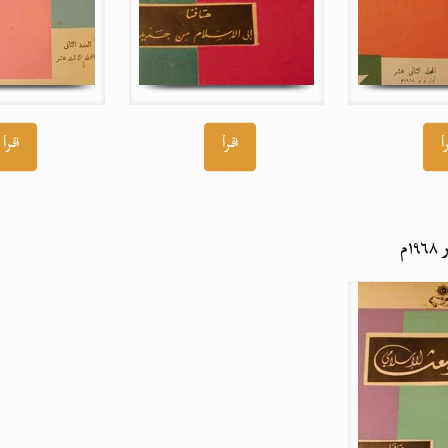
أ
اقرأ
اقرأ
۱م