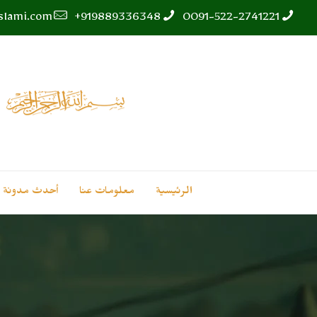
islami.com
919889336348+
0091-522-2741221
الرئيسية
معلومات عنا
أحدث مدونة