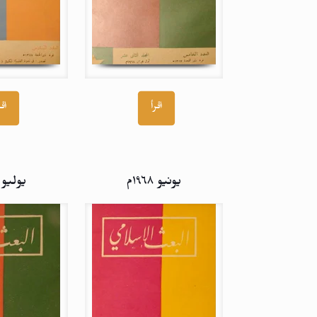
اقرأ
اقر
يونيو ۱۹٦۸م
يوليو ۱۹٦۸م