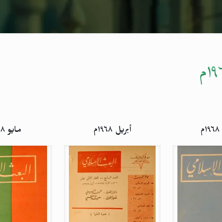
م
أبريل ۱۹٦۸م
مايو ۱۹٦۸م