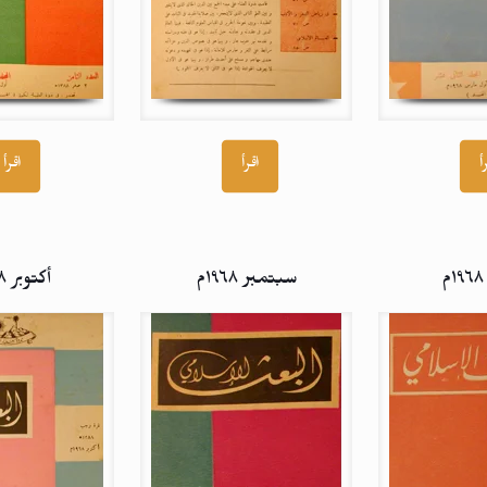
أ
اقرأ
اقرأ
سبتمبر ۱۹٦۸م
أكتوبر ۱۹٦۸م