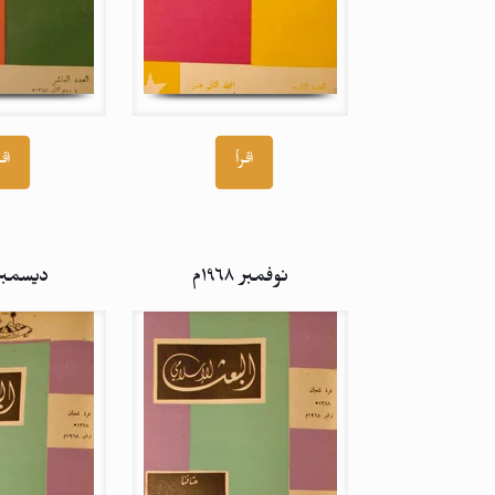
اقرأ
اقر
نوفمبر ۱۹٦۸م
ديسمبر ۹٦۸