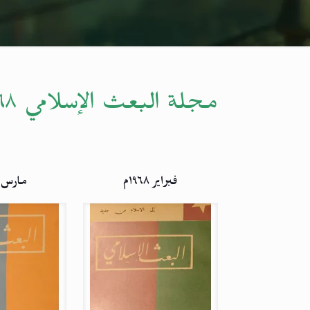
مجلة البعث الإسلامي ۱۹٦۸م
فبراير ۱۹٦۸م
مارس ۱۹٦۸