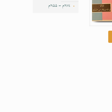
۱۹۷٤م – ۱۹۵۵م