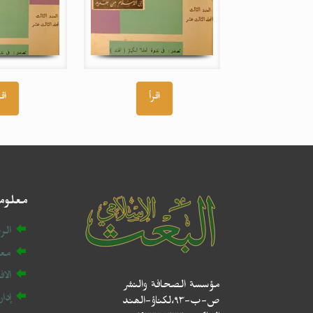
اقرأ
اقر
معلوم
الر
معل
الا
مؤسسة الصحافة والنشر
إدا
ص-ب-۹۳،لکناؤ-الھند