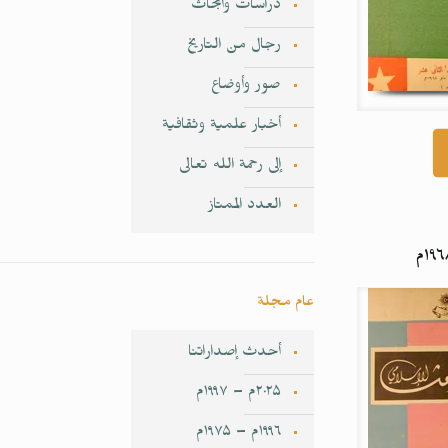
دراسات وأبحاث
رجال من التاريخ
صور وأوضاع
أخبار علمية وثقافية
إلى رحمة الله تعالى
العدد الممتاز
عام مجلة
أحدث إصداراتنا
۲۰۲۵م – ۱۹۹۷م
۱۹۹٦م – ۱۹۷۵م