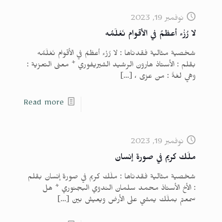
نوفمبر 19, 2023
لا رُزْء أعظمُ في الأقوام نَعْلَمُه
شخصية مثالية فقدناها : لا رُزْء أعظمُ في الأقوام نَعْلَمُه
بقلم : الأستاذ هارون الرشيد الشيريفوري * معنى التعزية :
وهي لغةً : من عزى ،
[…]
Read more
نوفمبر 19, 2023
ملَك كريم في صورة إنسان
شخصية مثالية فقدناها : ملَك كريم في صورة إنسان بقلم
: الأخ الأستاذ محمد سلمان الندوي البجنوري * هل
سمعتم بملَك يمشي على الأرض ويعيش بين
[…]