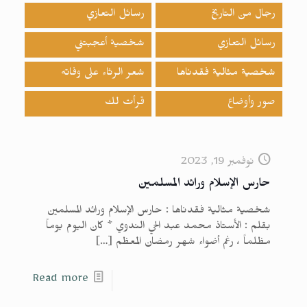
رجال من التاريخ
رسائل التعازي
رسائل التعازي
شخصية أعجبتني
شخصية مثالية فقدناها
شعر الرثاء على وفاته
صور وأوضاع
قرأت لك
نوفمبر 19, 2023
حارس الإسلام ورائد المسلمين
شخصية مثالية فقدناها : حارس الإسلام ورائد المسلمين
بقلم : الأستاذ محمد عبد الحي الندوي * كان اليوم يوماً
مظلماً ، رغم أضواء شهر رمضان المعظم
[…]
Read more