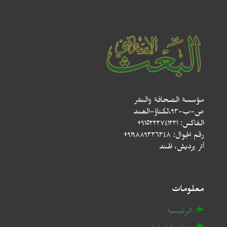
مؤسسة الصحافة والنشر
ص-ب-۹۳،لکناؤ-الھند
الفاكس: ٩١٥٢٢٢٧٤١٢٢١+
رقم الجوال: ٩١٩٨٨٩٣٣٦٣٤٨+
أتر پردیش، الهند
معلومات
الرئيسية