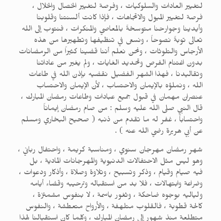
لتغيير العادات والسلوكيات ، وفرصة لتغيير الخصال والخلال ،
فرصة لتغيير الميول والاتجاهات ، فإذا كانت ألسنتنا وقلوبنا
وأيدينا وجوارحنا متوسخةً بالمعاصي والمنكرات ، فنتوب إلى الله
تعالى توبةً نصوحاً ، ونسعى في تنظيفها وتطهيرها من هذه
الأرجاس والتلوثات ، ونحن نعلم أننا قضينا كثيراً من الرمضانات
بدون اغتنام الفرص وتحديد الغايات ، ولم يغير من عاداتنا
وتقاليدنا ، فهذا الشهر الفضيل نقضيه بإذن الله في طاعات
الله ، ونملؤه بالإيمان والاحتساب ، لأن الإيمان والاحتساب
عنصران مهمان في قبول جميع عبادات وطاعات رمضان المبارك ،
قال النبي صلى الله عليه وسلم : من صام رمضان إيماناً
واحتساباً ، غفر له ما تقدم من ذنبه ( صحيح البخاري ومسلم
عن أبي هريرة رضي الله عنه ) .
شهر رمضان مهرجان سنوي ، ومناسبة كريمة ، واحتفال رباني ،
وهو ليس مثل الاحتفالات الدنيوية والمهرجانات المادية ، بل
فيه صيام وقيام ، وذكر وتسبيح ، وتلاوة وصلاة ، وأذكار ودعوات ،
وضراعة وابتهالات ، فلا بد من استقباله وترحيبه وقضاء أيامه
ولياليه بوجوه ضاحكة ، وثغور باسمة ، لا بنفوس مشمئزة ،
كالحة قطوبة ، فالقلوب متلهفة ، والأرواح متعطشة ، والنفوس
متطلعة منذ شهور إلى رمضان المبارك ، وكلما كان استقبالنا لهذا