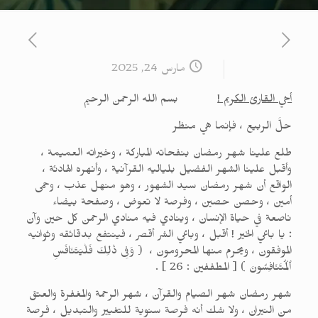
مارس 24, 2025
أخي القارئ الكريم !
بسم الله الرحمن الرحيم
حلَّ الربيع ، فإنما هي منظر
طلع علينا شهر رمضان بنفحاته المباركة ، وخيراته العميمة ،
وأقبل علينا الشهر الفضيل بلياليه القرآنية ، وأنهره الهادئة ،
الواقع أن شهر رمضان سيد الشهور ، وهو منهل عذب ، وحمى
أمين ، وحصن حصين ، وفرصة لا تعوض ، وصفحة بيضاء
ناصعة في حياة الإنسان ، وينادي فيه منادي الرحمن كل حين وآن
: يا باغي الخير ! أقبل ، وباغي الشر أقصر ، فينتفع بدقائقه وثوانيه
الموفقون ، ويحرم منها المحرومون ، ( وَفِى ذٰلِكَ فَلْيَتَنَافَسِ
ٱلْمُتَنَافِسُونَ ) [ المطففين : 26 ] .
شهر رمضان شهر الصيام والقرآن ، شهر الرحمة والمغفرة والعتق
من النيران ، ولا شك أنه فرصة سنوية للتغيير والتبديل ، فرصة