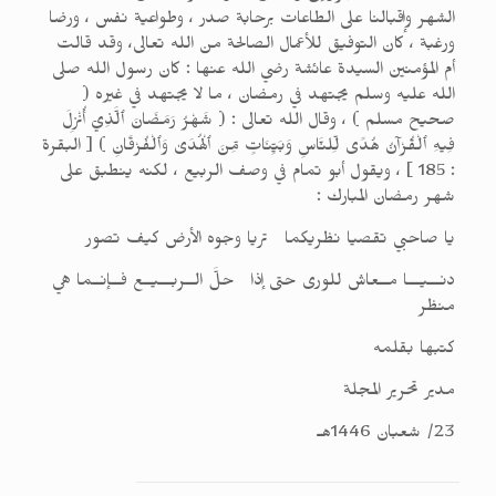
الشهر وإقبالنا على الطاعات برحابة صدر ، وطواعية نفس ، ورضا
ورغبة ، كان التوفيق للأعمال الصالحة من الله تعالى، وقد قالت
أم المؤمنين السيدة عائشة رضي الله عنها : كان رسول الله صلى
الله عليه وسلم يجتهد في رمضان ، ما لا يجتهد في غيره (
صحيح مسلم ) ، وقال الله تعالى : ( شَهْرُ رَمَضَانَ ٱلَّذِيۤ أُنْزِلَ
فِيهِ ٱلْقُرْآنُ هُدًى لِّلنَّاسِ وَبَيِّنَاتٍ مِّنَ ٱلْهُدَىٰ وَٱلْفُرْقَانِ ) [ البقرة
: 185 ] ، ويقول أبو تمام في وصف الربيع ، لكنه ينطبق على
شهر رمضان المبارك :
يا صاحبي تقصيا نظريكما تريا وجوه الأرض كيف تصور
دنـــيـــا مــعاش للورى حتى إذا حلَّ الــربـــيــع فــإنــما هي
منظر
كتبها بقلمه
مدير تحرير المجلة
23/ شعبان 1446هـ