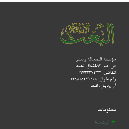
مؤسسة الصحافة والنشر
ص-ب-۹۳،لکناؤ-الھند
الفاكس: ٩١٥٢٢٢٧٤١٢٢١+
رقم الجوال: ٩١٩٨٨٩٣٣٦٣٤٨+
أتر پردیش، الهند
معلومات
الرئيسية