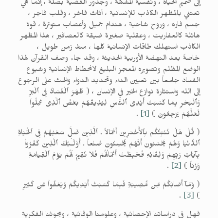
إلى صميم الحياة ، ونفسية المشكلة ، وجذور القضية بصلة ، إنما هي
تعتني بالمظهر الكاذب للإنسانية ، أثاث فاخر ، وقلب فاجر ،
جسم فاره ، وروح شاحية ، هندام جميل وأعصاب متوترة ، قوة
هائلة كالعفاريت ، وعقلية صغيرة ضيقة كالعصافير ، هذا المظهر
الكاذب استهلك طاقات الإنسانية كلها ، منذ زمن طويل ،
خاصةً بعد النهضة الأوربية الحديثة ، وقد جاء وصف القرآن لهذا
الوضع المظلم وتصويره المعجز البليغ لانحطاط الإنسانية وشيوع
الفساد جامعاً بين تعيين الداء وتحديد الدواء والحث على الرجوع
إلى الله واستثارة نوازع الخير في الإنسان ، ( ظَهَرَ ٱلْفَسَادُ فِى ٱلْبَرِّ
وَٱلْبَحْرِ بِمَا كَسَبَتْ أَيْدِى ٱلنَّاسِ لِيُذِيقَهُمْ بَعْضَ ٱلَّذِى عَمِلُواْ
لَعَلَّهُمْ يَرْجِعُونَ )
[1]
.
( قُلْ هَلْ نُنَبِّئُكُم بِٱلأَخْسَرِينَ أَعْمَالاً . ٱلَّذِينَ ضَلَّ سَعْيُهُمْ فِى ٱلْحَيَاةِ
ٱلدُّنْيَا وَهُمْ يَحْسَبُونَ أَنَّهُمْ يُحْسِنُونَ صُنْعاً . أُوْلَـٰئِكَ ٱلَّذِينَ كَفَرُواْ
بِآيَاتِ رَبِّهِمْ وَلِقَائِهِ فَحَبِطَتْ أَعْمَالُهُمْ فَلاَ نُقِيمُ لَهُمْ يَوْمَ ٱلْقِيَامَةِ
وَزْناً )
[2]
.
( وَمَآ أَصَابَكُمْ مِّن مُّصِيبَةٍ فَبِمَا كَسَبَتْ أَيْدِيكُمْ وَيَعْفُواْ عَن كَثِيرٍ
.
[3]
)
فهل في دراساتنا الإحصائية ، وعلومنا الوقائية ، وبحوثنا الفكرية