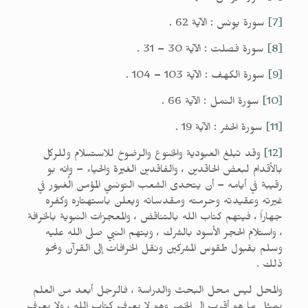
[7]
سورة يونس : الآية 62 .
[8]
سورة فصلت : الآية 30 – 31 .
[9]
سورة الكهف : الآية 103 – 104 .
[10]
سورة النمل : الآية 66 .
[11]
سورة الحشر : الآية 19 .
[12]
وقد تبلغ العبودية والخنوع والرضوخ للاستسلام وللركل
بالأقدام لبعض الحاقدين ، والفاقدين الغيرة والحياء – وإنه بو
رقيبة في أيامه – أن يتحدى الشعب التونسي المؤمن الغيور في
غيرته وعقيدته وحرمته ومقدساته ويعلن باستهتاره وكفره
جهاراً ، فيتهم كتاب الله بالتناقض ، والمعجزات النبوية بالخرافة
، واستلام الحجر الأسود بالشرك ، ويتهم النبي صلى الله عليه
وسلم بقبول طقوس المشركين ونقل الخرافات إلى القرآن ونحو
ذلك .
والمحل ليس محل البحث والدراسة ، فالرجل أبعد من العلم