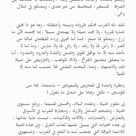
ويكفر بالنعمة ويجحد بالفضل والمنة ، وتتشعب به المسالك عن
الصراط المستقيم ، فيتخبط من غير هدى ، ويتسكع في ضلال
وعمى .
لقد تاه الغرب بحكم ظروفه وبيئته وأخطائه ، وها هو ذا يجني
ثماره المريرة ، ولا يجد حيلةً ولا يهتدي سبيلاً ، إنه يحصد الآن ما
زرع ، ويشكو مما صنع ، فما لنا نجري وراءه كقطعان ضالة من
الغنم ، لا رأس لها ولا رائد ، ولا راعي لها ولا حارس ، وما لنا لا
نأخذ منه إلا ما يوافق الهوى والجنس واللذة والشرود والشذوذ ، أما
ما يتعلق بتفتيق القرائح ، وإذكاء المواهب ، والترويض على حياة
الجد والاجتهاد ، وعناء البحث العلمي فلا نصيب لنا منه إلا
قليلاً .
ونظرة واحدة إلى المغتربين والمبعوثين – باستثناء ثلة من
المؤمنين – تكفي برهاناً على صدق ما نقول !
إن تطوير الحياة ، وتقدم البلاد، وتحسين المعيشة ، ورفع مستوى
الحياة ، وتضخم الدخل والإيراد ، ومجاراة الغرب في الأسواق
والمعارض ، والعمارات ، والآلات والماكينات ، ليست غايةً بذاتها ،
إن هذه الخيرات التي يسيل عليها لعاب الشرق ، وإن هذه الحياة
اللامعة البراقة التي تعجب أبناءنا الفج في الغرب ، وتستهوي