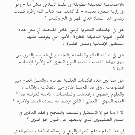
والاجتماعية العميقة الطويلة في عالمنا الإسلامي مكان ما – ولو
في زاوية صغيرة بعيدة – لما كشف عنه كتاب الله وأقره كسبب
رئيسي لهذا الفساد الذي ظهر في البر والبحر ؟
هل في جامعاتنا العصرية كرسي خاص للبحث في مثل هذه
الأمور الحيوية الدقيقة الخطيرة ، الأمور التي يتوقف عليها
مستقبل الإنسانية ومصير الحضارة ؟
هل في عمالقة الفكر والفلسفة والاجتماع في الغرب والشرق من
يهتم بهذه القضية ، قضية النوع البشرى كله والأسرة الإنسانية
كلها ؟
هل هنا بين هذه المكتبات العالمية العامرة ، والسيل العرم من
المطبوعات ، وفي هذا المحيط الهادر من الثقافات ، والآداب ،
والعلوم والفنون ، والمذاهب والفلسفات ، ناحية لدراسة هذا ”
العلم النبوي العظيم ” الذي ترتبط به سعادة الدنيا والآخرة ؟
كلا ! وما هو إلا الاستكبار والصلف والتبجح والحقد الدفين في
صدور الصليبيين الذي يمنعهم عن قبول الحق المبين ؟
إن هذا العلم ، علم النبوة والوحي والرسالة الخالدة ، العلم الذي