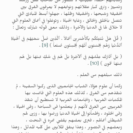
وكتاباتهم أخطاءً صبيانيةً لا تتصور من صاحب عقل ورشد
وتمييز ، ونرى كبار عقلائهم ونوابغهم لا يعرفون الفرق بين
الحقيقة وشبحها ، والحقيقة وظلها ، جهلوا أبسط المبادئ التي
تتصل بالخلق والخالق ، وغاية الحياة ، وتوغلوا في أعماق العلوم التي
لا خلاق لها في الدنيا والآخرة ، وذلك معنى قوله تبارك وتعالى :
( قُلْ هَلْ نُنَبِّئُكُم بِٱلأَخْسَرِينَ أَعْمَالاً . ٱلَّذِينَ ضَلَّ سَعْيُهُمْ فِى ٱلْحَيَاةِ
ٱلدُّنْيَا وَهُمْ يَحْسَبُونَ أَنَّهُمْ يُحْسِنُونَ صُنْعاً )
[9]
.
( بَلِ ٱدَّارَكَ عِلْمُهُمْ فِى ٱلآخِرَةِ بَلْ هُمْ فِى شَكٍّ مِّنْهَا بَلْ هُم
مِّنْهَا عَمُونَ )
[10]
.
ذلك مبلغهم من العلم .
وكما أن علوم هؤلاء الشباب الجامعيين الذين ركبوا السفينة ، لم
تنقذهم من الغرق ، كذلك هذه العلوم التي فاضت بها
المكتبات الغربية ، والجامعات الغربية لا تستطيع أن تنقذ
الغربيين من الغرق لأنهم لم يتعلموا فن السباحة ، وفن الحياة ،
وفن الخلود ، واطمأنوا إلى الحياة الدنيا ورضوا بها ، وزين لهم
الشيطان أعمالهم ، فترى بعضهم يقضي عمره في النحت ،
وبعضهم في التصوير ، وهذا ينفق الملايين على كلبه المدلل ، وهذا