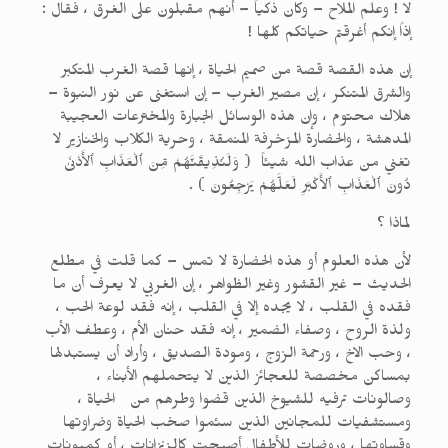
لا ! وعلم الملاح – وكان ذكياً – أنهم مقبلون على الغرق ، فقال :
إذاً إنكم أغرقتم حياتكم كلها !
إن هذه القصة قصة من صميم الحياة ، إنها قصة الغرب المتكبر
والشرق المتنكر ، إن مصير الغرب – إن استغنى عن نور النبوة –
هلاك محتوم ، وإن هذه الوسائل الجبارة والمخترعات العجيبة
المدهشة ، والحضارة المزخرفة المنمقة ، وحرية الكلاب والخنازير لا
تغني من عذاب الله شيئاً ( وَلَنُذِيقَنَّهُمْ مِّنَ ٱلْعَذَابِ ٱلأَدْنَىٰ
دُونَ ٱلْعَذَابِ ٱلأَكْبَرِ لَعَلَّهُمْ يَرْجِعُونَ ) .
لماذا ؟
لأن هذه العلوم أو هذه الحضارة لا تمس – كما قلت في مطلع
الحديث – غير القشور وغير الظواهر ، إن الغربي لا يعرف أن ما
فقده في القلب ، لا يجده إلا في القلب ، إنه فقد لوعة الحب ،
ولذة الروح ، وصفاء الضمير ، إنه فقد حنان الأم ، وعطف الأب
، وحب الاخ ، ورحمة الزوج ، ومودة الصديق ، وأراد أن يستبدلها
بمساكن مخصصة للعجائز الذين لا يتحملهم الأبناء ،
وصالونات ترفيه للشيوخ الذين قضوا وطرهم من الحياة ،
ومستشفيات للمجانين الذين سئموا صخب الحياة وضراوتها