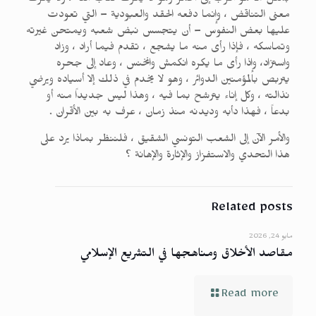
بمثل ما هو أقرب إلى الخمر وهو لا يعرف كتاب الله ، ولا يعرف
معنى التناقض ، وإنما دفعه الحقد والعبودية – التي تعودت
عليها بعض النفوس – أن يتجسس نبض شعبه ويمتحن غيرته
وتماسكه ، فإذا رأى منه ما يشجع ، تقدم فيما أراد ، وزاد
واستزاد، وإذا رأى ما يكره انكمش وانخنس ، وعاد إلى جحره
يتربص بالمؤمنين الدوائر ، وهو لا يخدم في ذلك إلا أسياده ويرضي
نذالته ، وكل إناء يترشح بما فيه ، وهذا ليس جديداً منه أو
بدعاً ، فهذا دأبه وديدنه منذ زمان ، عرف به بين الأقران .
والأمر الآن إلى الشعب التونسي الشقيق ، فلننظر بماذا يرد على
هذا التحدي والاستفزاز والإثارة والإهانة ؟
Related posts
مايو 24, 2026
مقاصد الأخلاق ومناهجها في التشريع الإسلامي
Read more