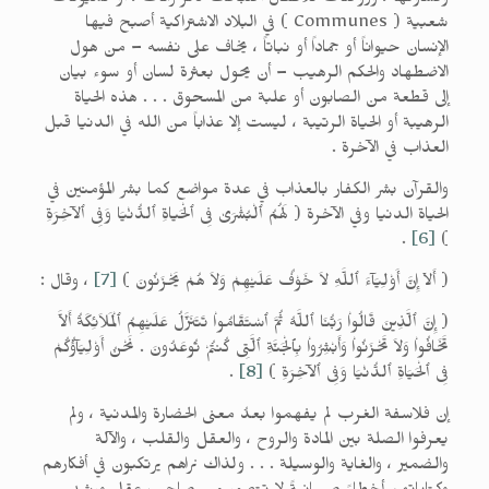
وقساوتها ، وروضات للأطفال أصبحت كالزنزانات ، أو كميونات
شعبية ( Communes ) في البلاد الاشتراكية أصبح فيها
الإنسان حيواناً أو جماداً أو نباتاً ، يخاف على نفسه – من هول
الاضطهاد والحكم الرهيب – أن يحول بعثرة لسان أو سوء بيان
إلى قطعة من الصابون أو علبة من المسحوق . . . هذه الحياة
الرهيبة أو الحياة الرتيبة ، ليست إلا عذاباً من الله في الدنيا قبل
العذاب في الآخرة .
والقرآن بشر الكفار بالعذاب في عدة مواضع كما بشر المؤمنين في
الحياة الدنيا وفي الآخرة ( لَهُمُ ٱلْبُشْرَىٰ فِى ٱلْحَياةِ ٱلدُّنْيَا وَفِى ٱلآخِرَةِ
.
[6]
)
( أَلاۤ إِنَّ أَوْلِيَآءَ ٱللَّهِ لاَ خَوْفٌ عَلَيْهِمْ وَلاَ هُمْ يَحْزَنُونَ )
[7]
، وقال :
( إِنَّ ٱلَّذِينَ قَالُواْ رَبُّنَا ٱللَّهُ ثُمَّ ٱسْتَقَامُواْ تَتَنَزَّلُ عَلَيْهِمُ ٱلْمَلاَئِكَةُ أَلاَّ
تَخَافُواْ وَلاَ تَحْزَنُواْ وَأَبْشِرُواْ بِٱلْجَنَّةِ ٱلَّتِى كُنتُمْ تُوعَدُونَ . نَحْنُ أَوْلِيَآؤُكُمْ
فِى ٱلْحَيَاةِ ٱلدُّنْيَا وَفِى ٱلآخِرَةِ )
[8]
.
إن فلاسفة الغرب لم يفهموا بعدُ معنى الحضارة والمدنية ، ولم
يعرفوا الصلة بين المادة والروح ، والعقل والقلب ، والآلة
والضمير ، والغاية والوسيلة . . . ولذاك نراهم يرتكبون في أفكارهم