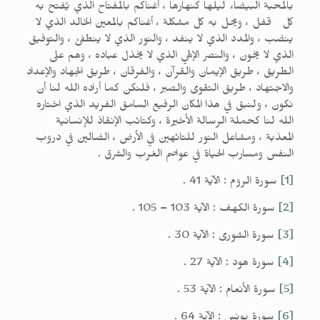
بالمحبة البيضاء ليلها كنهارها ، أغناكم بالمفتاح الذي يُفتح به
كل قفل ، ويحل به كل مشكلة ، أغناكم بالمعين الخالد الذي لا
ينضب ، والمدد الذي لا ينفد ، والنور الذي لا ينطفئ ، والتوفيق
الذي لا يخون ، والنصر الإلهي الذي لا يخذل عباده ، وهم على
الطريق ، طريق الإيمان والقرآن ، والفرقان ، طريق الجهاد والإعداد
والاجتهاد ، طريق التقوى والصبر ، فلنكن كما أراده الله لنا أن
نكون ، ولنبق في هذا المكان الرفيع السامق الفريد الذي اختاره
الله لنا كحملة الرسالة الأخيرة ، وكتائب الإنقاذ للإنسانية
المعذبة ، ومشاعل النور للتائهين في الأرض ، الضالين في دروب
النفس ومسارب الحياة في عواصم الغرب والشرق .
[1]
سورة الروم : الآية 41 .
[2]
سورة الكهف : الآية 103 – 105 .
[3]
سورة الشورى : الآية 30 .
[4]
سورة هود : الآية 27 .
[5]
سورة الأنعام : الآية 53 .
[6]
سورة يونس : الآية 64 .