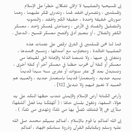
إن المسيحية والصليبية لا تزالان تشكلان خطراً على الإسلام
والمسلمين ، وتضمران الحقد لهما ، وتدبران المكر عليهما ، وهما
صورتان لحقيقة واحدة ، حقيقة الكبر والحقد ، والتمويه
والتضليل والفساد في الأرض ، وجناحان لمعسكر واحد ، معسكر
الكفر والضلال ، أو بتعبير أدق وأفصح معسكر المسيح ، الدجال .
فما لنا نحن المسلمين في الشرق نرقص على نغمات هذه
الصليبية الحاقدة ، ونتجاوب مع أصدائها ، ونسبح بحمدها ،
ونتفانى في حبها ، ولا تمنعنا الذلة والإهانة التي لقيناها من
معسكر أو كتلة أن نجرب حظنا في معسكر آخر أو كتلة أخرى ،
ونستبدل بعد كل عشر سنوات أو عشرين سنة سيداً قديماً
بسيد جديد ، واستعماراً قديماً باستعمار جديد ، والعبيد هم
العبيد لا تغيير فيهم ولا تبديل
[12]
.
وأرض الكنانة أرض الإسلام والإيمان تندب حظها النكد على يد
هؤلاء السفهاء وتقول بلسان حالها : ( أَتُهْلِكُنَا بِمَا فَعَلَ ٱلسُّفَهَآءُ
مِنَّآ إِنْ هِىَ إِلاَّ فِتْنَتُكَ تُضِلُّ بِهَا مَن تَشَآءُ وَتَهْدِى مَن تَشَآءُ ) .
إن الله أغناكم يا قوم بالإسلام ، أغناكم بنبيكم محمد صلى الله
عليه وسلم وبكتابكم القرآن وذروة سنامكم الجهاد ، أغناكم