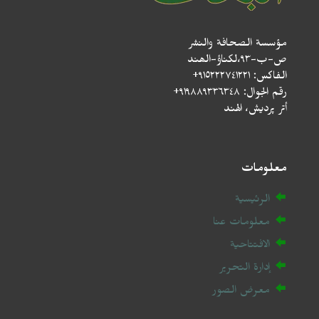
مؤسسة الصحافة والنشر
ص-ب-۹۳،لکناؤ-الھند
الفاكس: ٩١٥٢٢٢٧٤١٢٢١+
رقم الجوال: ٩١٩٨٨٩٣٣٦٣٤٨+
أتر پردیش، الهند
معلومات
الرئيسية
معلومات عنا
الافتتاحية
إدارة التحرير
معرض الصور