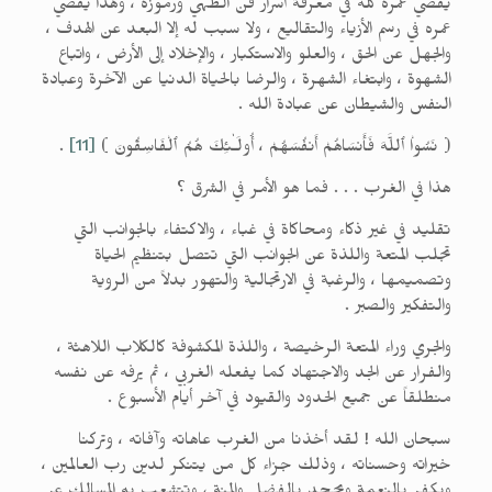
يقضي عمره كله في معرفة أسرار فن الطهي ورموزه ، وهذا يقضي
عمره في رسم الأزياء والتقاليع ، ولا سبب له إلا البعد عن الهدف ،
والجهل عن الحق ، والعلو والاستكبار ، والإخلاد إلى الأرض ، واتباع
الشهوة ، وابتغاء الشهرة ، والرضا بالحياة الدنيا عن الآخرة وعبادة
النفس والشيطان عن عبادة الله .
( نَسُواْ ٱللَّهَ فَأَنسَاهُمْ أَنفُسَهُمْ ، أُولَـٰئِكَ هُمُ ٱلْفَاسِقُونَ )
[11]
.
هذا في الغرب . . . فما هو الأمر في الشرق ؟
تقليد في غير ذكاء ومحاكاة في غباء ، والاكتفاء بالجوانب التي
تجلب المتعة واللذة عن الجوانب التي تتصل بتنظيم الحياة
وتصميمها ، والرغبة في الارتجالية والتهور بدلاً من الروية
والتفكير والصبر .
والجري وراء المتعة الرخيصة ، واللذة المكشوفة كالكلاب اللاهثة ،
والفرار عن الجد والاجتهاد كما يفعله الغربي ، ثم يرفه عن نفسه
منطلقاً عن جميع الحدود والقيود في آخر أيام الأسبوع .
سبحان الله ! لقد أخذنا من الغرب عاهاته وآفاته ، وتركنا
خيراته وحسناته ، وذلك جزاء كل من يتنكر لدين رب العالمين ،