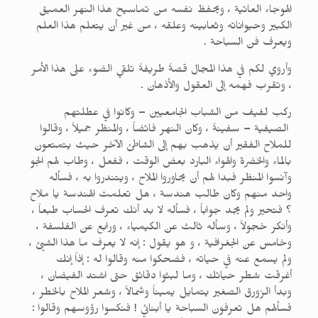
الهوجاء العاتية ، ويحفظ نفسه من تماسيح هذا النهر العميق
الكبير وحيواناته وثعابينه وعلقه ، من غير أن يتعلم هذا العلم
ويعرف فن السباحة .
وأروي لكم في هذا المجال قصةً طريفةً تلقي الضوء على هذا الأمر
، وتقرب فهمه إلى العقول والأذهان .
ركب لفيف من الشباب الجامعيين – وكانوا في عطلتهم
الصيفية – سفينةً ، وكان النهر فائضاً ، والمنظر جميلاً ، وقالوا
للملاح الفقير أن يذهب بهم إلى الشاطئ الآخر حيث يتمتعون
بالماء والخضرة والهواء البارد بعض الوقت ، ففعل ، وطاب لهم الجو
وآنسوا المنظر فبدا لهم أن يحاوروا الملاح ، ويتندروا به ، فسأله
واحد منهم وكان طالب هندسة ، هل تعلمتَ الهندسة يا ملاح
؟ فتحير ولم يجد جواباً ، فسأله لا بد أنك تعرف الحساب طبعاً ،
وأنكر خجولاً ، وسأله ثالث عن الكيمياء ، ورابع عن الفلسفة ،
وخامس عن الجغرافية ، و هو يقول : إنه لا يعرف ما هذا الشيئ ،
ولم يسمع عنه في حياته ، فضحكوا منه وقالوا له : إذاً إنك
أغرقت شطر حياتك ، وما لبثوا دقائق حتى اشتد الفيضان ،
وبدأ الزورق الصغير يتمايل يميناً وشمالاً ، وشعر الملاح بالخطر ،
فسألهم هل تعرفون السباحة يا أبنائي ! فنكسوا رؤوسهم وقالوا :