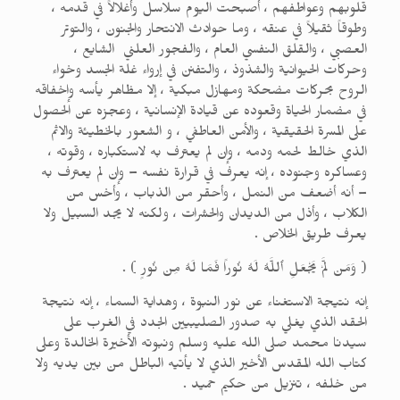
قلوبهم وعواطفهم ، أصبحت اليوم سلاسل وأغلالاً في قدمه ،
وطوقاً ثقيلاً في عنقه ، وما حوادث الانتحار والجنون ، والتوتر
العصبي ، والقلق النفسي العام ، والفجور العلني الشايع ،
وحركات الحيوانية والشذوذ ، والتفنن في إرواء غلة الجسد وخواء
الروح بحركات مضحكة ومهازل مبكية ، إلا مظاهر يأسه وإخفاقه
في مضمار الحياة وقعوده عن قيادة الإنسانية ، وعجزه عن الحصول
على المسرة الحقيقية ، والأمن العاطفي ، و الشعور بالخطيئة والاثم
الذي خالط لحمه ودمه ، وإن لم يعترف به لاستكباره ، وقوته ،
وعساكره وجنوده ، إنه يعرف في قرارة نفسه – وإن لم يعترف به
– أنه أضعف من النمل ، وأحقر من الذباب ، وأخس من
الكلاب ، وأذل من الديدان والحشرات ، ولكنه لا يجد السبيل ولا
يعرف طريق الخلاص .
( وَمَن لَّمْ يَجْعَلِ ٱللَّهُ لَهُ نُوراً فَمَا لَهُ مِن نُورٍ ) .
إنه نتيجة الاستغناء عن نور النبوة ، وهداية السماء ، إنه نتيجة
الحقد الذي يغلي به صدور الصليبيين الجدد في الغرب على
سيدنا محمد صلى الله عليه وسلم ونبوته الأخيرة الخالدة وعلى
كتاب الله المقدس الأخير الذي لا يأتيه الباطل من بين يديه ولا
من خلفه ، تنزيل من حكيم حميد .