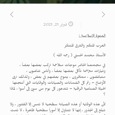
فبراير 21, 2021
الدعوة الإسلامية :
الغرب المتكبر والشرق المتنكر
الأستاذ محمد الحسني ( رحمه الله )
في مجتمعنا الحاضر موجات متلاحمة تركب بعضها بعضاً ،
وتيارات متزاحمة تأكل بعضها بعضاً ، وأناس شاغبون ،
متباغضون ، متنافرون ، يموج بعضهم في بعض ، ولذلك نری
الأوضاع – رغم كل الضمانات والصيانات والوقايات التي أنتجتها
الحياة الصناعية الراقية – تتدهور كل يوم من سيئ إلى أسوا ، لماذا
؟
لأن هذه الوقاية أو هذه الصيانة سطحية لا تمس إلا القشور ، ولا
تبلغ إلى الجذور ، إنها لا تتناول إلا أموراً سطحيةً ظاهرةً ، لا تمت