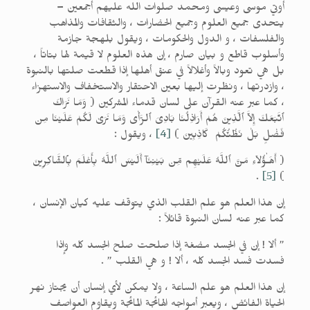
أوتي موسى وعيسى ومحمد صلوات الله عليهم أجمعين –
يتحدى جميع العلوم وجميع الحضارات ، والثقافات والمذاهب
والفلسفات ، و الدول والحكومات ، ويقول بلهجة جازمة
وأسلوب قاطع و بيان صارم ، إن هذه العلوم لا قيمة لها بتاتاً ،
بل هي تعود وبالاً وأغلالاً في عنق أهلها إذا قطعت صلتها بالنبوة
، وازدرتها ، ونظرت إليها بعين الاحتقار والاستخفاف والاستهزاء
، كما عبر عنه القرآن على لسان قدماء المشركين ( وَمَا نَرَاكَ
ٱتَّبَعَكَ إِلاَّ ٱلَّذِينَ هُمْ أَرَاذِلُنَا بَادِىَ ٱلرَّأْى وَمَا نَرَىٰ لَكُمْ عَلَيْنَا مِن
فَضْلٍ بَلْ نَظُنُّكُمْ كَاذِبِينَ )
[4]
، ويقول :
( أَهَـٰؤُلاۤءِ مَنَّ ٱللَّهُ عَلَيْهِم مِّن بَيْنِنَآ أَلَيْسَ ٱللَّهُ بِأَعْلَمَ بِٱلشَّاكِرِينَ
.
[5]
)
إن هذا العلم هو علم القلب الذي يتوقف عليه كيان الإنسان ،
كما عبر عنه لسان النبوة قائلاً :
” ألا ! إن في الجسد مضغة إذا صلحت صلح الجسد كله وإذا
فسدت فسد الجسد كله ، ألا ! و هي القلب ” .
إن هذا العلم هو علم الساعة ، ولا يمكن لأي إنسان أن يجتاز نهر
الحياة الفائض ، ويعبر أمواجه الهائجة المائجة ويقاوم العواصف