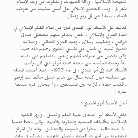
للنهضة الإسلامية ، وإزالة الشبهات والشكوك عن وجه الإسلام
المشر ق ، وبناء المجتمع الإسلامي على أسس سليمة من شوائب
الإلحاد ، بعيدةً عن كل زيغ وضلال .
كذلك لقي الأستاذ أنور الجندي كثيراً من أعلام الفكر الإسلامي في
العالم العربي والإسلامي ، أخص بالذكر منهم مصطفى صادق
الرافعي ، وشكيب أرسلان ، وعبد العزيز الثعالبي ، والعلامة
الشيخ السيد أبي الحسن علي الحسني الندوي رحمهم الله جميعاً ،
وكان يقتبس من عبارات كتبهم ويدين بفضلهم على نفسه .
بدأ رحلته العلمية من مجلة جماعة أبولو التي كان يرأسها
الأستاذ أحمد زكي أبو شادي ، في عام 1933م ، فقد أعلنت المجلة
عن مسابقة حول كتابة مقال عن شاعر النيل حافظ بك إبراهيم
، فكتب مقالاً ، فاز به بين المتسابقين ، ولم يتجاوز عمره السابعة
عشرة .
أعمال الأستاذ أنور الجندي :
عاش الأستاذ أنور الجندي حياة العلم والعمل ، وأثرى المكتبة
الإسلامية بتأليفاته العلمية والفكرية والأدبية ، وكان باحثاً علمياً
، ذا همة عالية ، مثابراً على الدراسة والتحقيق ، وقد نال الجوائز
التقديرية من الجهات المعنية بالتعليم والتربية ، وشارك في مآت