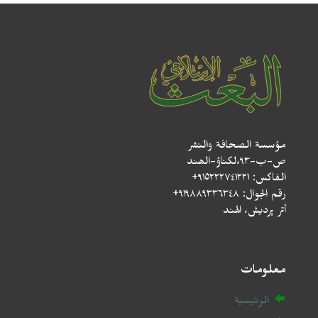
مؤسسة الصحافة والنشر
ص-ب-۹۳،لکناؤ-الھند
الفاكس: ٩١٥٢٢٢٧٤١٢٢١+
رقم الجوال: ٩١٩٨٨٩٣٣٦٣٤٨+
أتر پردیش، الهند
معلومات
الرئيسية