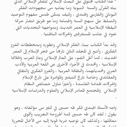
” هذا الكتاب يحتوي على البعث الإسلامي للفكر الإسلامي الذي
بناه القرآن والسنة النبوية وما يعانيه من مجهودات الفكر
اليوناني والفارسي والهندي ، وكيف يمكن طمس مفهوم التوحيد
والتسلط على منهج السنة والجماعة وما هو طريق انتشار حركة
اليقظة الإسلامية في العصر الحديث وبمواجهة التحديات التي
تعود في جانب المستشرقين والحركات الباطنية .
وقد بدأ الكتاب ببناء الفكر الإسلامي وتطوره وبمخططات الغزو
الفكري ، وأتبع في المجلد الثاني تاريخاً من فجر الإسلام إلى العصر
الحديث ، كما ألقى الضوء على العالم الإسلامي وعالم الغرب والخلافة
الإسلامية ، وتحدث في الأجزاء الأخرى عن اللغة العربية والأدب
العربي وتحدياتهما، والثقافة العربية ، والغزو الفكري والثقافي
والعقائدي وخاصةً تاريخ التبشير والمؤامرة على تاريخ الإسلام
والحركات الهدامة الفاسدة ، وأخيراً تناول خصائص النظام
الإسلامي والمجتمع المعاصر الإسلامي والعلوم والدراسات الإسلامية
.
واجه الأستاذ الجندي فكر طه حسين في كثير من مؤلفاته ، وهو
يقول : لقد كان طه حسين قمة أطروحة التغريب وأقوى
معاقلها ، ولذلك كان توجيه ضربة قوية إليه من الأعمال المحررة