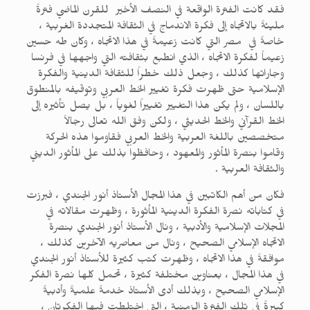
فقد كانت الفترة الواقعة في النصف الأخير للقرن الماضي فترةً
مليئةً بالاتجاه إلى فكرة الاندماج في الثقافة المتجددة الغربية ،
خاصةً في مصر التي كانت زعيمةً في هذا الاتجاه ، وكان طه حسين
زعيماً لفكرة الاتجاه ، الذي انطبع بثقافته التي واجهها في فرنسا
وجاراتها كذلك ، وجعل ذلك خطراً للثقافة الدينية والفكرة
الإسلامية حتى ظهرت فكرة تغيير الخط العربي وتوقيفه بالمنطوق
باللسان ، ولم يكن هذا التغيير تغييراً لغوياً ، بل يصل تأثيره إلى
الخط القرآني والخط الحديثي ، ولكن وفق الله تعالى رجالاً
متخصصين باللغة العربية والخط العربي فقاوموا هذه الحركة
وقاموا بنصرة المأثور والمعهود ، وحافظوا بذلك على المأثور الديني
والثقافة العربية .
فكان من أهم الكاتبين في هذا المجال الأستاذ أنور الجندي ، فبرزت
في كتاباته نصرة الفكرة الدينية المأثورة ، وظهرت مقالاته في
المجلات الإسلامية والأدبية ، ونال الأستاذ أنور الجندي بنصرة
الاتجاه الإسلامي الصحيح ، ونال من معاصريه الآخرين كذلك ،
موافقةً في هذا الاتجاه ، وظهرت كتب كثيرة للأستاذ أنور الجندي
في هذا المجال ، بعناوين مختلفة كثيرة ، تحمل كلها نصرة الفكر
الإسلامي الصحيح ، وبذلك أدى الأستاذ خدمةً علميةً وأدبيةً
كبيرةً في تلك الفترة الزمنية ، التي اختلطت فيها الفكرتان ،