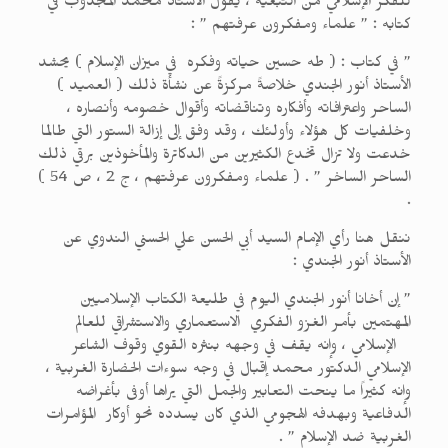
للفكر الإسلامي من التبعية ، يقول الأستاذ محمد المجذوب في
كتابه : ” علماء ومفكرون عرفتهم ” :
” في كتاب : ( طه حسين حياته وفكره في ميزان الإسلام ) يحشد
الأستاذ أنور الجندي خلاصةً مركزةً عن نشأة ذلك ( العميد )
الساحر واعترافاته وأفكاره وتناقضاته وأقوال خصومه وأنصاره ،
وخلفيات كل هؤلاء وأولئك ، وقد وفق إلى إزالة الستور التي طالما
خدعت ولا تزال تخدع الكثيرين من الدكاترة والمأخوذين برقي ذلك
الساحر الساخر ” . ( علماء ومفكرون عرفتهم ، ج 2 ، ص 54 )
.
ننقل هنا رأي الإمام السيد أبي الحسن علي الحسني الندوي عن
الأستاذ أنور الجندي :
” إن أخانا أنور الجندي اليوم في طليعة الكتاب الإسلاميين
المهتمين بأمر الغزو الفكري الاستعماري والاستشراقي للعالم
الإسلامي ، وإنه يقف في وجهه بنثره القوي وقوف الشاعر
الإسلامي الدكتور محمد إقبال في وجه سوءات الحضارة الغربية ،
وإنه كثيراً ما ينحت التعابير والجمل التي يراها أوفى بأغراضه
الدفاعية وبهدفه الهجومي الذي كان يسدده نحو أوكار المؤامرات
الغربية ضد الإسلام ” .