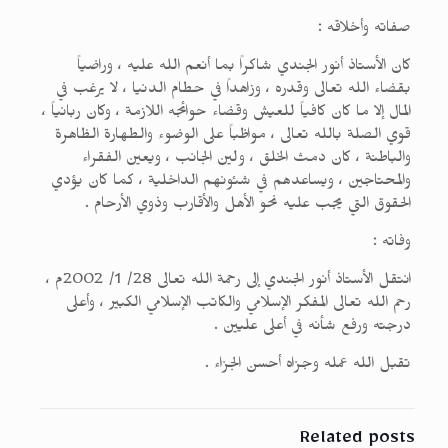
صفاته وأخلاقه :
كان الأستاذ أنور الجندي شاكراً بما أنعم الله عليه ، وراضياً
بقضاء الله تعالى وقدره ، وزاهداً في حطام الدنيا ، لا يرغب في
المال إلا ما كان كافياً للعيش وقضاء حوائجه اللازمة ، وكان ربانياً ،
قوي الصلة بالله تعالى ، مواظباً على الوضوء والطهارة الظاهرة
والباطنة ، كان دمث الخلق ، ولين الجانب ، ويعين الفقراء
والمحتاجين ، ويساعدهم في شئونهم الداخلية ، كما كان يؤدي
الحقوق التي يجب عليه نحو الأهل والأقارب وذوي الأرحام .
وفاته :
انتقل الأستاذ أنور الجندي إلى رحمة الله تعالى 28/ 1/ 2002م ،
رحم الله تعالى المفكر الإسلامي والكاتب الإسلامي الكبير ، وأعلى
درجته ورفع شأنه في أعلى عليين .
تقبل الله عمله وجزاه أحسن الجزاء .
Related posts