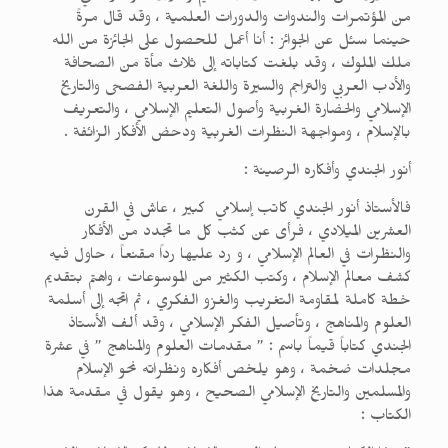
من المؤتمرات والندوات والدورات العلمية ، وقد قال مرةً
حينما سئل عن الجوائز : أنا أعمل للحصول على الجائزة من الله
ملك الملوك ، وقد بلغت كتاباته إلى ثلاث مأة من الصحافة
والأدب العربي والتراجم والسيرة واللغة العربية الفصحى والتاريخ
الإسلامي والحضارة الغربية وأصول التعليم الإسلامي ، والتعريف
بالإسلام ، ومواجهة النظرات الغربية ودحض الأفكار الزائفة .
أنور الجندي وأفكاره الرصينة :
فالأستاذ أنور الجندي كاتب إسلامي كبير ، عاش في القرن
العشرين الميلادي ، فرأى عن كثب كل ما تجدد من الأفكار
والنظرات في العالم الإسلامي ، و رد عليها رداً مقنعاً ، حاول فيه
كشف معالم الإسلام ، وكتب الكثير من الموسوعات ، واهتم بتقديم
خطة كاملة لمقاومة التغريب والغزو الفكري ، ثم اتجه إلى أسلمة
العلوم والمناهج ، وتأصيل الفكر الإسلامي ، وقد ألف الأستاذ
الجندي كتاباً قيماً باسم : ” مقدمات العلوم والمناهج ” في عشرة
مجلدات ضخمة ، وهو يلخص أفكاره ونظراته نحو الإسلام
والمسلمين والتاريخ الإسلامي الصحيح ، وهو يقول في مقدمة هذا
الكتاب :