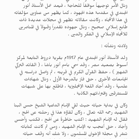
ونال الأمر توجيهاً موافقاً للحاجة ، فيعد عمل الأستاذ أنور
الجندي في مقدمة هذه الجهود ، كما يظهر من عناوين مؤلفاته
في هذا الاتجاه ، وكانت مقالاته تظهر في مجلات عديدة ذات
طابع إسلامي صحيح ، ونال جهوده تقديراً وقبولاً في المناصرين
للاتجاه الإسلامي في الفكر والدين .
ولادته ونشأته :
ولد الأستاذ أنور الجندي عام 1917م بقرية ديروط التابعة لمركز
أسيوط بصعيد مصر ، وقد سمي باسم أنور باشا ، ( القائد التركي
الشهير ) ، حفظ القرآن الكريم في قريته ، ثم واصل دراسته في
الجامعات الأخرى ، حتى فاز بالدرجة الأولى ، ونال شهادات
علميةً ، وقد أجاد اللغة الإنجليزية ، فاطلع بها على شبهات
المستشرقين وافتراءاتهم الكاذبة .
وكان في بداية حياته حيث لقي الإمام الداعية الشيخ حسن البنا
الشهيد رحمه الله تعالى ، وكان لقاؤه هذا في رحلته عن الحج ،
فقال له الإمام الشهيد : اكتب خاطرةً عن الحج ، فكتب وأحسن
وأجاد ، حتى أعجب به الإمام الشهيد ، ومن ثم كانت كتاباته
تنشر في مجلة الإخوان المسلمون ، ولا شك أنه وقف حياته