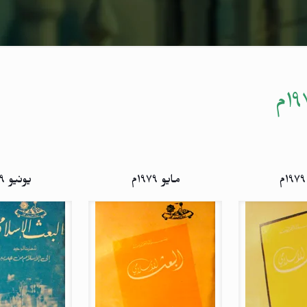
مايو ۱۹۷۹م
يونيو ۱۹۷۹م