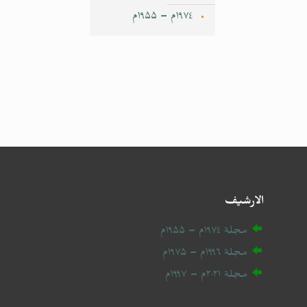
۱۹۷٤م – ۱۹۵۵م
الارشيف
مجلة ۱۹۷٤م – ۱۹۵۵م
مجلة ۱۹۹٦م – ۱۹۷۵م
مجلة ۲۰
۲۱
م – ۱۹۹۷م