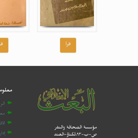
اقرأ
اقر
معلوم
الر
معل
الا
مؤسسة الصحافة والنشر
إدا
ص-ب-۹۳،لکناؤ-الھند