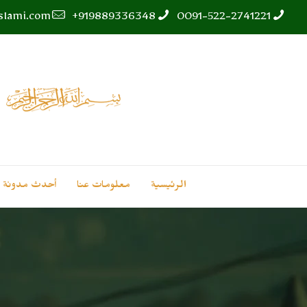
islami.com
919889336348+
0091-522-2741221
الرئيسية
معلومات عنا
أحدث مدونة