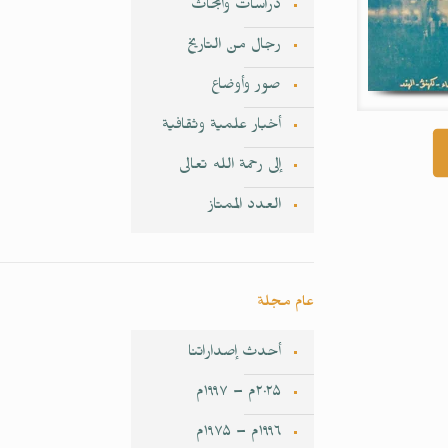
دراسات وأبحاث
رجال من التاريخ
صور وأوضاع
أخبار علمية وثقافية
إلى رحمة الله تعالى
العدد الممتاز
عام مجلة
أحدث إصداراتنا
۲۰۲۵م – ۱۹۹۷م
۱۹۹٦م – ۱۹۷۵م